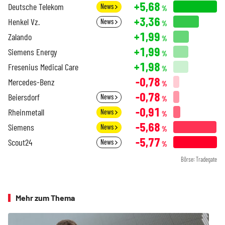
+5,68
Deutsche Telekom
News
%
+3,36
Henkel Vz.
News
%
+1,99
Zalando
%
+1,99
Siemens Energy
%
+1,98
Fresenius Medical Care
%
-0,78
Mercedes-Benz
%
-0,78
Beiersdorf
News
%
-0,91
Rheinmetall
News
%
-5,68
Siemens
News
%
-5,77
Scout24
News
%
Börse: Tradegate
Mehr zum Thema