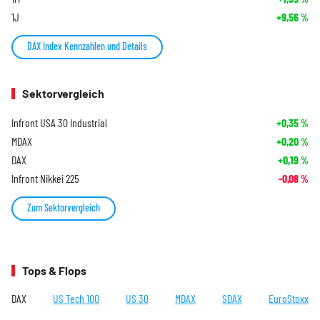
1J
+9,56
%
DAX Index Kennzahlen und Details
Sektorvergleich
Infront USA 30 Industrial
+0,35
%
MDAX
+0,20
%
DAX
+0,19
%
Infront Nikkei 225
-0,08
%
Zum Sektorvergleich
Tops & Flops
DAX
US Tech 100
US 30
MDAX
SDAX
EuroStoxx