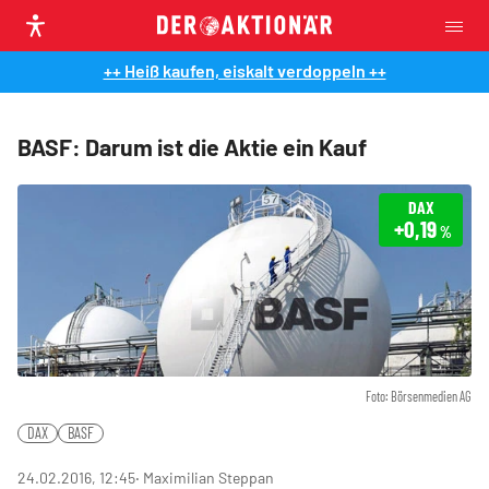
++ Heiß kaufen, eiskalt verdoppeln ++
BASF: Darum ist die Aktie ein Kauf
DAX
+0,19
%
Foto: Börsenmedien AG
DAX
BASF
24.02.2016, 12:45
‧ Maximilian Steppan