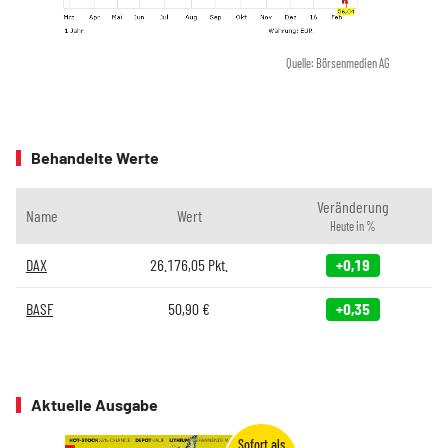
Quelle: Börsenmedien AG
Behandelte Werte
Veränderung
Name
Wert
Heute in %
DAX
26.176,05
Pkt.
+0,19
BASF
50,90
€
+0,35
Aktuelle Ausgabe