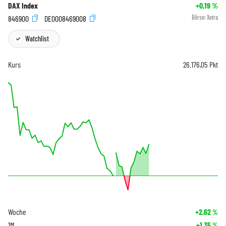
DAX Index
+0,19
%
846900
DE0008469008
Börse:
Xetra
Watchlist
Kurs
26.176,05
Pkt
Woche
+2,62
%
1M
+1,35
%