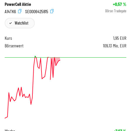
PowerCell Aktie
+0,57
%
A14TK6
SE0006425815
Börse:
Tradegate
Watchlist
Kurs
1,95
EUR
Börsenwert
109,13 Mio. EUR
Woche
+7,67