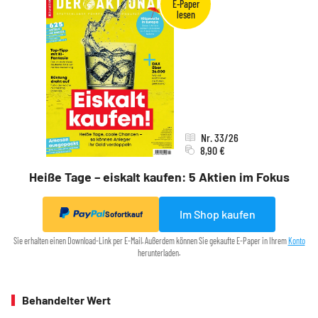
Nr. 33/26
8,90 €
Heiße Tage – eiskalt kaufen: 5 Aktien im Fokus
Im Shop kaufen
Sofortkauf
Sie erhalten einen Download-Link per E-Mail. Außerdem können Sie gekaufte E-Paper in Ihrem
Konto
herunterladen.
Behandelter Wert