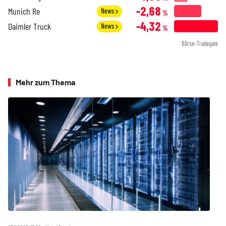
-2,68
Munich Re
News
%
-4,32
Daimler Truck
News
%
Börse: Tradegate
Mehr zum Thema