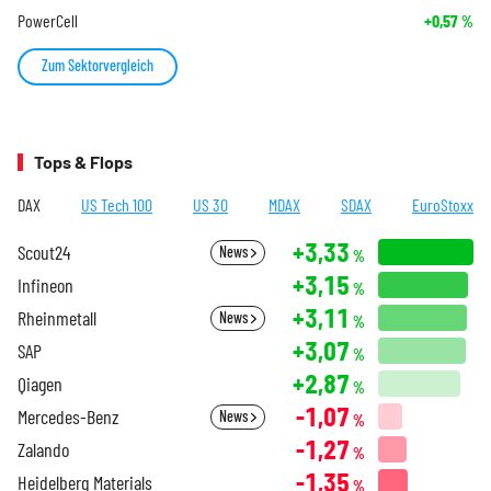
PowerCell
+0,57
%
Zum Sektorvergleich
Tops & Flops
DAX
US Tech 100
US 30
MDAX
SDAX
EuroStoxx
+3,33
Scout24
News
%
+3,15
Infineon
%
+3,11
Rheinmetall
News
%
+3,07
SAP
%
+2,87
Qiagen
%
-1,07
Mercedes-Benz
News
%
-1,27
Zalando
%
-1,35
Heidelberg Materials
%