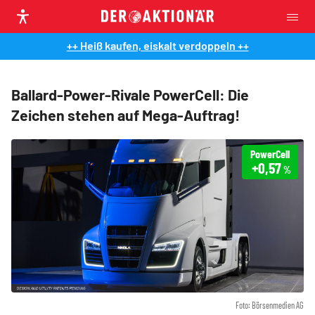
++ Heiß kaufen, eiskalt verdoppeln ++
Ballard-Power-Rivale PowerCell: Die
Zeichen stehen auf Mega-Auftrag!
PowerCell
+0,57
%
Foto: Börsenmedien AG