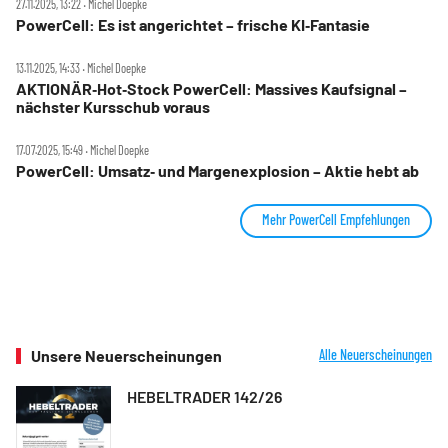
27.11.2025, 13:22 ‧ Michel Doepke
PowerCell: Es ist angerichtet – frische KI‑Fantasie
13.11.2025, 14:33 ‧ Michel Doepke
AKTIONÄR‑Hot‑Stock PowerCell: Massives Kaufsignal –
nächster Kursschub voraus
17.07.2025, 15:49 ‧ Michel Doepke
PowerCell: Umsatz‑ und Margenexplosion – Aktie hebt ab
Mehr PowerCell Empfehlungen
Unsere Neuerscheinungen
Alle Neuerscheinungen
HEBELTRADER 142/26