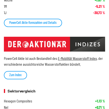
%
1M
-5,21
%
1J
-30,73
%
PowerCell Aktie Kennzahlen und Details
PowerCell Aktie ist auch Bestandteil des
E-Mobilität Wasserstoff Index
, der
verschiedene aussichtsreiche Wasserstoffaktien bündelt.
Zum Index
Sektorvergleich
Hexagon Composites
+1,13
%
Nel
+0,71
%