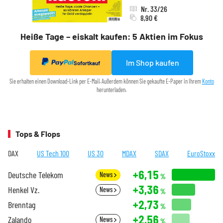
Nr. 33/26
8,90 €
Heiße Tage – eiskalt kaufen: 5 Aktien im Fokus
Im Shop kaufen
Sofortkauf
Sie erhalten einen Download-Link per E-Mail. Außerdem können Sie gekaufte E-Paper in Ihrem
Konto
herunterladen.
Tops & Flops
DAX
US Tech 100
US 30
MDAX
SDAX
EuroStoxx
+6,15
Deutsche Telekom
News
%
+3,36
Henkel Vz.
News
%
+2,73
Brenntag
%
+2,56
Zalando
News
%