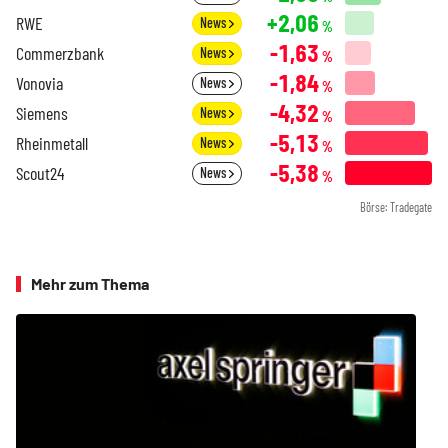
+2,06
RWE
News
%
-1,63
Commerzbank
News
%
-1,84
Vonovia
News
%
-4,32
Siemens
News
%
-5,13
Rheinmetall
News
%
-5,38
Scout24
News
%
Börse: Tradegate
Mehr zum Thema