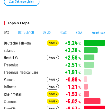
Zum Sektorvergleich
Tops & Flops
DAX
US Tech 100
US 30
MDAX
SDAX
EuroStoxx
+5,24
Deutsche Telekom
News
%
+3,38
Zalando
%
+2,58
Henkel Vz.
News
%
+2,51
Fresenius
%
+1,91
Fresenius Medical Care
%
-0,99
Vonovia
News
%
-1,21
Infineon
News
%
-1,52
Rheinmetall
News
%
-5,02
Siemens
News
%
-6,43
Scout24
News