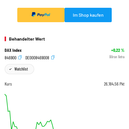
Im Shop kaufen
Behandelter Wert
DAX Index
+0,22
%
846900
DE0008469008
Börse:
Xetra
Watchlist
Kurs
26.184,56
Pkt