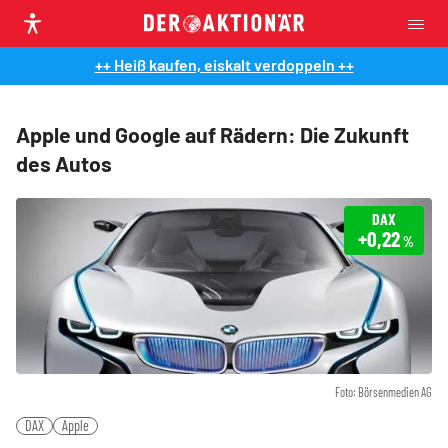
++ Heiß kaufen, eiskalt verdoppeln ++
Apple und Google auf Rädern: Die Zukunft
des Autos
DAX
+0,22
%
Foto: Börsenmedien AG
DAX
Apple