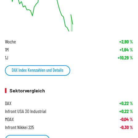
Woche
+2,90
%
1M
+1,64
%
1J
+10,29
%
DAX Index Kennzahlen und Details
Sektorvergleich
DAX
+0,22
%
Infront USA 30 Industrial
+0,22
%
MDAX
-0,04
%
Infront Nikkei 225
-0,30
%