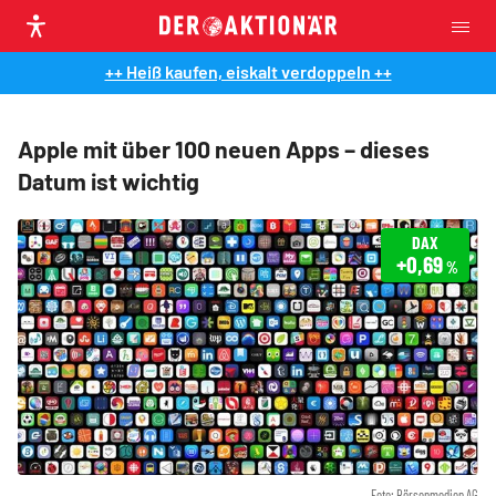
++ Heiß kaufen, eiskalt verdoppeln ++
Apple mit über 100 neuen Apps – dieses
Datum ist wichtig
DAX
+0,69
%
Foto: Börsenmedien AG