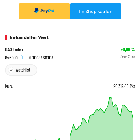
Im Shop kaufen
Behandelter Wert
DAX Index
+0,69
%
846900
DE0008469008
Börse:
Xetra
Watchlist
Kurs
26.319,45
Pkt