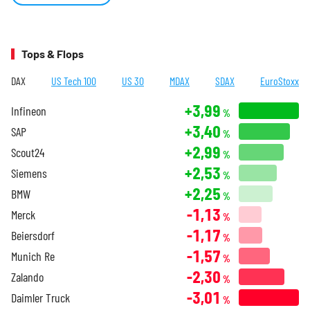
Tops & Flops
DAX
US Tech 100
US 30
MDAX
SDAX
EuroStoxx
+3,99
Infineon
%
+3,40
SAP
%
+2,99
Scout24
%
+2,53
Siemens
%
+2,25
BMW
%
-1,13
Merck
%
-1,17
Beiersdorf
%
-1,57
Munich Re
%
-2,30
Zalando
%
-3,01
Daimler Truck
%