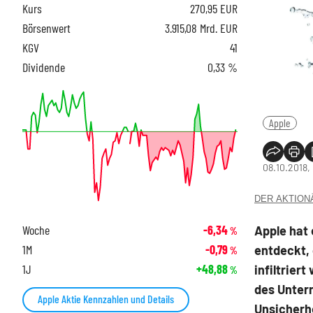
Kurs
270,95
EUR
Börsenwert
3.915,08 Mrd. EUR
KGV
41
Dividende
0,33 %
Apple
08.10.2018,
DER AKTIONÄR
Woche
-6,34
Apple hat
%
1M
-0,79
entdeckt, 
%
1J
+48,88
infiltrier
%
des Unter
Apple Aktie Kennzahlen und Details
Unsicherhe