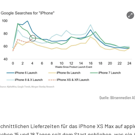
Quelle: Börsenmedien A
chnittlichen Lieferzeiten für das iPhone XS Max auf app
schen 15 und 18 Tagen seit dem Start geblieben, was ein