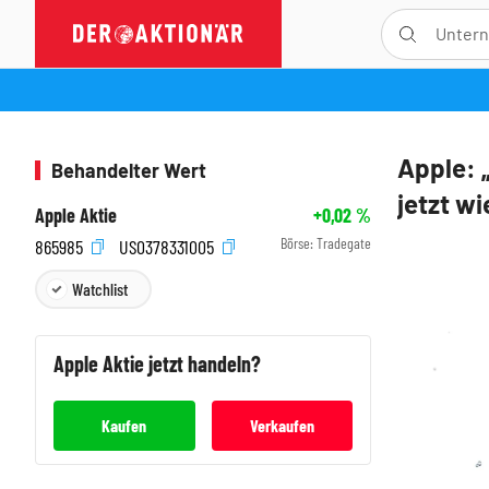
Apple: 
Behandelter Wert
jetzt w
Apple Aktie
+0,02
%
Börse:
Tradegate
865985
US0378331005
Watchlist
Apple
Aktie jetzt handeln?
Kaufen
Verkaufen