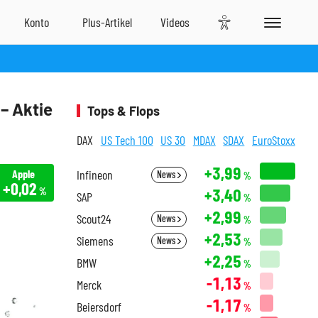
– Aktie
Tops & Flops
DAX
US Tech 100
US 30
MDAX
SDAX
EuroStoxx
+3,99
Apple
Infineon
News
%
+0,02
+3,40
%
SAP
%
+2,99
Scout24
News
%
+2,53
Siemens
News
%
+2,25
BMW
%
-1,13
Merck
%
-1,17
Beiersdorf
%