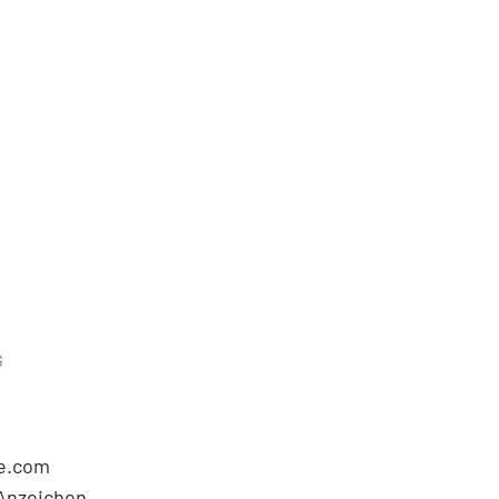
G
le.com
 Anzeichen