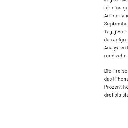
für eine g
Auf der an
September
Tag gesunk
das aufgru
Analysten 
rund zehn 
Die Preis
das iPhone
Prozent hö
drei bis s