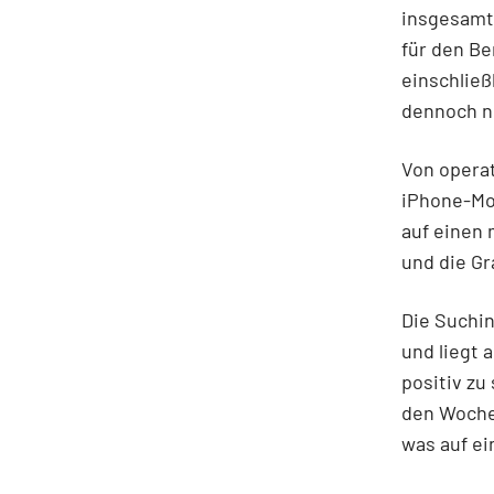
insgesamt
für den Be
einschließ
dennoch n
Von operat
iPhone-Mod
auf einen 
und die Gr
Die Suchin
und liegt 
positiv zu
den Wochen
was auf e