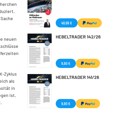
cherchen
duziert,
r Sache
49,99 €
HEBELTRADER 142/26
die neuen
kschlüsse
eferzeiten
9,90 €
-X-Zyklus
HEBELTRADER 141/26
eich als
sität in
gen ist,
.
9,90 €