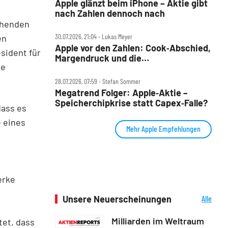
Apple glänzt beim iPhone – Aktie gibt
nach Zahlen dennoch nach
ehenden
30.07.2026, 21:04 ‧ Lukas Meyer
en
Apple vor den Zahlen: Cook‑Abschied,
sident für
Margendruck und die
ie
5‑Billionen‑Frage
28.07.2026, 07:59 ‧ Stefan Sommer
Megatrend Folger: Apple‑Aktie –
Speicherchipkrise statt Capex‑Falle?
ass es
e eines
Mehr Apple Empfehlungen
erke
Unsere Neuerscheinungen
Alle
Neuerscheinungen
Milliarden im Weltraum
tet, dass