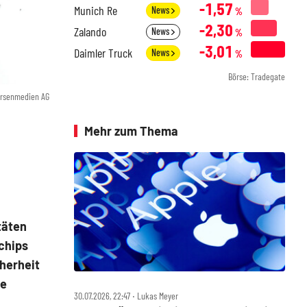
-1,57
Munich Re
News
%
-2,30
Zalando
News
%
-3,01
Daimler Truck
News
%
Börse: Tradegate
örsenmedien AG
Mehr zum Thema
täten
chips
cherheit
ie
30.07.2026, 22:47 ‧ Lukas Meyer