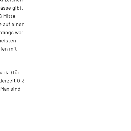
ässe gibt.
S Mitte
 auf einen
rdings war
meisten
ien mit
rkt) für
derzeit 0-3
 Max sind