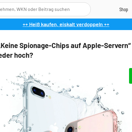
++ Heiß kaufen, eiskalt verdoppeln ++
„Keine Spionage-Chips auf Apple-Servern“ 
ieder hoch?