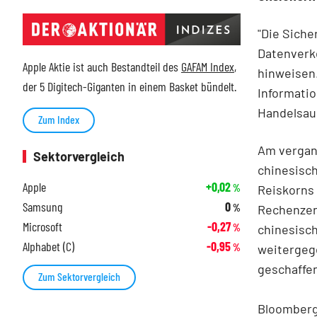
"Die Siche
Datenverke
Apple Aktie ist auch Bestandteil des
GAFAM Index
,
hinweisen.
der 5 Digitech-Giganten in einem Basket bündelt.
Informatio
Handelsau
Zum Index
Am vergan
Sektorvergleich
chinesisch
Apple
+0,02
%
Reiskorns 
Samsung
0
%
Rechenzen
Microsoft
-0,27
%
chinesisch
Alphabet (C)
-0,95
%
weitergege
geschaffe
Zum Sektorvergleich
Bloomberg 