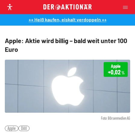
++ Heiß kaufen, eiskalt verdoppeln ++
Apple: Aktie wird billig – bald weit unter 100
Euro
Apple
+0,02
%
Foto: Börsenmedien AG
Apple
DAX