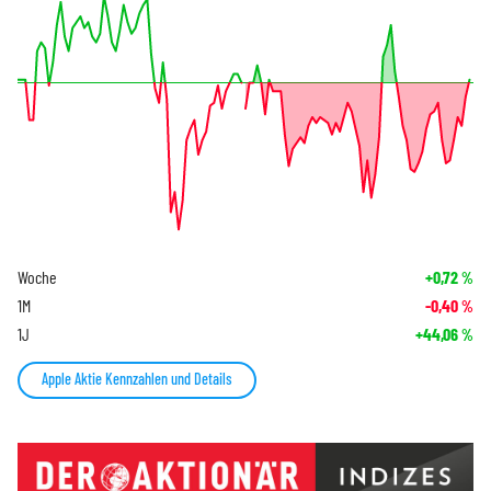
Woche
+0,72
%
1M
-0,40
%
1J
+44,06
%
Apple Aktie Kennzahlen und Details