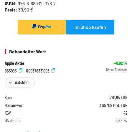
ISBN:
978-3-68932-073-7
Preis:
39,90 €
Im Shop kaufen
Behandelter Wert
Apple Aktie
+0,02
%
865985
US0378331005
Börse:
Tradegate
Watchlist
Kurs
270,95
EUR
Börsenwert
3.957,08 Mrd. EUR
KGV
42
Dividende
0,33 %