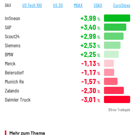
DAX
US Tech 100
US 30
MDAX
SDAX
EuroStoxx
+3,99
Infineon
%
+3,40
SAP
%
+2,99
Scout24
%
+2,53
Siemens
%
+2,25
BMW
%
-1,13
Merck
%
-1,17
Beiersdorf
%
-1,57
Munich Re
%
-2,30
Zalando
%
-3,01
Daimler Truck
%
Börse: Tradegate
Mehr zum Thema