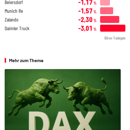
-1,17
Beiersdorf
%
-1,57
Munich Re
%
-2,30
Zalando
%
-3,01
Daimler Truck
%
Börse: Tradegate
Mehr zum Thema