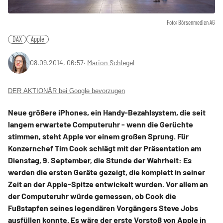
Foto: Börsenmedien AG
DAX
Apple
08.09.2014, 06:57
‧
Marion Schlegel
DER AKTIONÄR bei Google bevorzugen
Neue größere iPhones, ein Handy-Bezahlsystem, die seit
langem erwartete Computeruhr - wenn die Gerüchte
stimmen, steht Apple vor einem großen Sprung. Für
Konzernchef Tim Cook schlägt mit der Präsentation am
Dienstag, 9. September, die Stunde der Wahrheit: Es
werden die ersten Geräte gezeigt, die komplett in seiner
Zeit an der Apple-Spitze entwickelt wurden. Vor allem an
der Computeruhr würde gemessen, ob Cook die
Fußstapfen seines legendären Vorgängers Steve Jobs
ausfüllen konnte. Es wäre der erste Vorstoß von Apple in