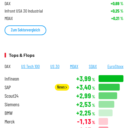
DAX
+0,69
%
Infront USA 30 Industrial
+0,25
%
MDAX
+0,21
%
Zum Sektorvergleich
Tops & Flops
DAX
US Tech 100
US 30
MDAX
SDAX
EuroStoxx
+3,99
Infineon
%
+3,40
SAP
News
%
+2,99
Scout24
%
+2,53
Siemens
%
+2,25
BMW
%
-1,13
Merck
%