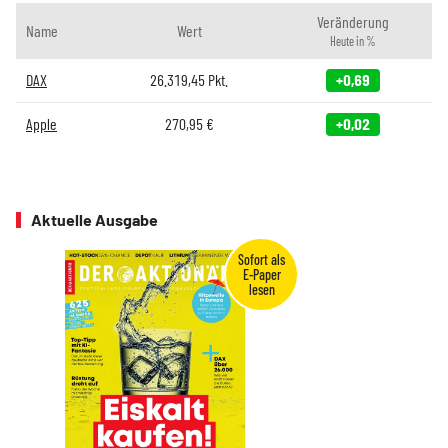
Veränderung
Name
Wert
Heute in %
DAX
26.319,45
Pkt.
+0,69
Apple
270,95
€
+0,02
Aktuelle Ausgabe