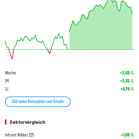
Woche
+2,69
%
1M
+3,35
%
1J
+8,79
%
DAX Index Kennzahlen und Details
Sektorvergleich
Infront Nikkei 225
+1,08
%