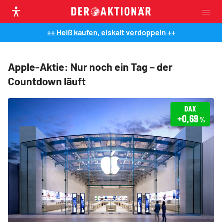
++ Heiß kaufen, eiskalt verdoppeln ++
Apple-Aktie: Nur noch ein Tag – der
Countdown läuft
DAX
+0,69
%