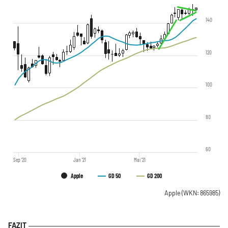
140
120
100
80
60
Sep '20
Jan '21
Mai '21
Apple
GD 50
GD 200
Apple
(WKN: 865985)