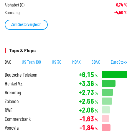
Alphabet (C)
-0,74
%
Samsung
-4,50
%
Zum Sektorvergleich
Tops & Flops
DAX
US Tech 100
US 30
MDAX
SDAX
EuroStoxx
+6,15
Deutsche Telekom
%
+3,36
Henkel Vz.
%
+2,73
Brenntag
%
+2,56
Zalando
%
+2,06
RWE
%
-1,63
Commerzbank
%
-1,84
Vonovia
%