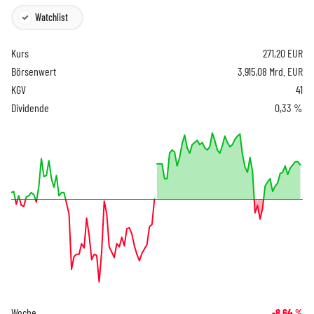
Watchlist
Kurs
271,20
EUR
Börsenwert
3.915,08 Mrd. EUR
KGV
41
Dividende
0,33 %
Woche
-8,64
%