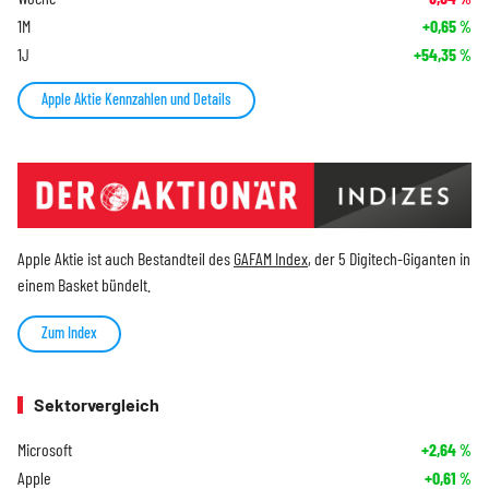
1M
+0,65
%
1J
+54,35
%
Apple Aktie Kennzahlen und Details
Apple Aktie ist auch Bestandteil des
GAFAM Index
, der 5 Digitech-Giganten in
einem Basket bündelt.
Zum Index
Sektorvergleich
Microsoft
+2,64
%
Apple
+0,61
%