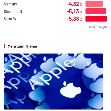
-4,32
Siemens
%
-5,13
Rheinmetall
%
-5,38
Scout24
%
Börse: Tradegate
Mehr zum Thema