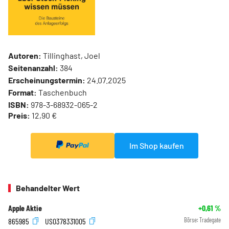
Autoren:
Tillinghast, Joel
Seitenanzahl:
384
Erscheinungstermin:
24.07.2025
Format:
Taschenbuch
ISBN:
978-3-68932-065-2
Preis:
12,90 €
Im Shop kaufen
Behandelter Wert
Apple Aktie
+0,61
%
865985
US0378331005
Börse:
Tradegate