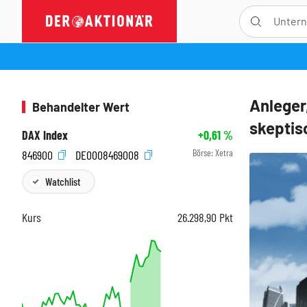
Anleger
Behandelter Wert
skeptis
DAX Index
+0,61
%
Börse:
Xetra
846900
DE0008469008
Watchlist
Kurs
26.298,90
Pkt