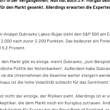
oft in der Vergangenheit. Nun hat auch J.P. Morgan sei
ür den Markt gesenkt. Allerdings erwarten die Experte
an-Analyst Dubravko Lakos-Bujas sieht den S&P 500 am 
 2.000 nach zuvor 2.200 Punkten. Das bedeutet ein Pote
 5,2 Prozent.
r den Markt gibt es einige, meint Dubravko, „zum Beispiel
edliche Politik der Notenbanken“. Außerdem habe Dubra
 ob die Unternehmen die Gewinne weiter steigern werd
inaus ist die hohe Volatilität schlecht für das Sentiment.
t nicht der einzige, der Risiken sieht. Allerdings ist er 
eptiker, die dem Markt noch ein Kursplus zutrauen. An
hef-Analyst für Europa bei der Royal Bank of Scotland, e