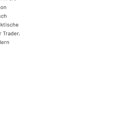
ton
sch
aktische
 Trader,
dern