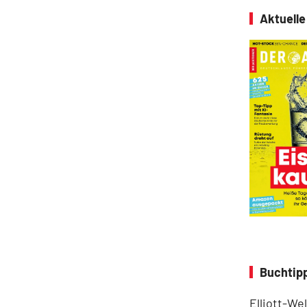
Aktuell
Buchtipp
Elliott-We