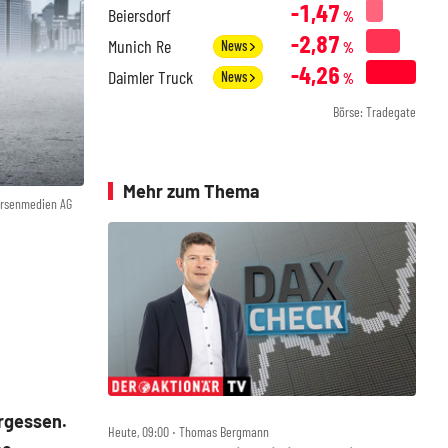
-1,47
Beiersdorf
%
-2,87
Munich Re
News
%
-4,26
Daimler Truck
News
%
Börse: Tradegate
Mehr zum Thema
örsenmedien AG
rgessen.
Heute, 09:00 ‧ Thomas Bergmann