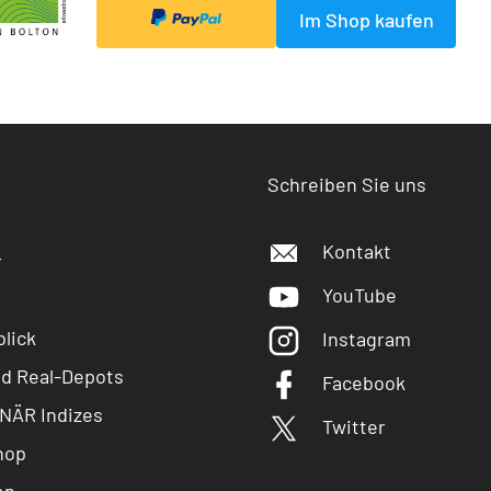
Im Shop kaufen
Schreiben Sie uns
Kontakt
r
YouTube
lick
Instagram
nd Real-Depots
Facebook
NÄR Indizes
Twitter
hop
en