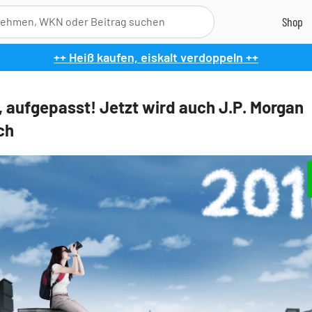
++ Heiß kaufen, eiskalt verdoppeln ++
, aufgepasst! Jetzt wird auch J.P. Morgan
ch