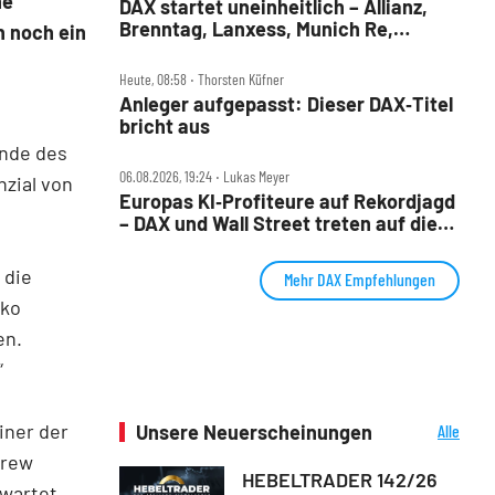
ne
DAX startet uneinheitlich – Allianz,
Brenntag, Lanxess, Munich Re,
n noch ein
Porsche SE, SUSS MicroTec im Check
Heute, 08:58 ‧ Thorsten Küfner
Anleger aufgepasst: Dieser DAX‑Titel
bricht aus
Ende des
06.08.2026, 19:24 ‧ Lukas Meyer
nzial von
Europas KI‑Profiteure auf Rekordjagd
– DAX und Wall Street treten auf die
Bremse
 die
Mehr DAX Empfehlungen
vko
en.
“
einer der
Unsere Neuerscheinungen
Alle
Neuerscheinungen
drew
HEBELTRADER 142/26
rwartet,