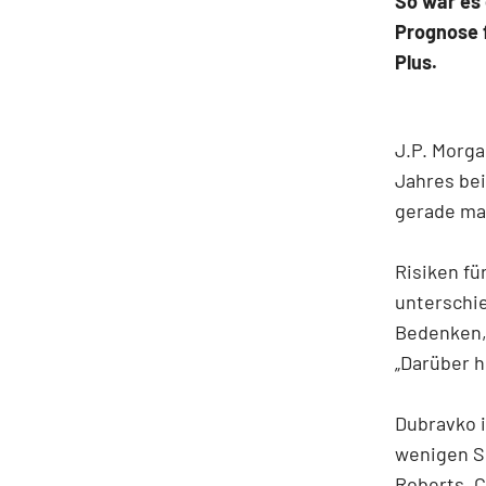
So war es 
Prognose f
Plus.
J.P. Morg
Jahres bei
gerade mal
Risiken fü
unterschi
Bedenken,
„Darüber h
Dubravko is
wenigen Sk
Roberts, C