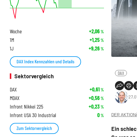
Woche
+2,06
%
1M
+1,25
%
1J
+9,26
%
DAX Index Kennzahlen und Details
DAX
Sektorvergleich
DAX
+0,61
%
27.0
MDAX
+0,56
%
Infront Nikkei 225
+0,23
%
Infront USA 30 Industrial
0
DER AKTIONÄR
%
Zum Sektorvergleich
Ein schle