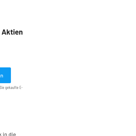
5 Aktien
en
Sie gekaufte E-
 in die