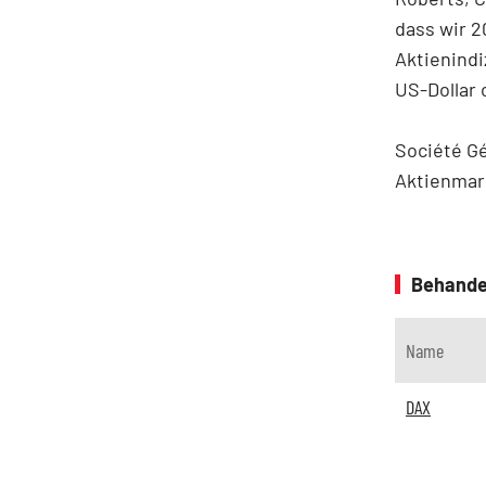
dass wir 2
Aktienindi
US-Dollar 
Société Gé
Aktienmar
Behande
Name
DAX