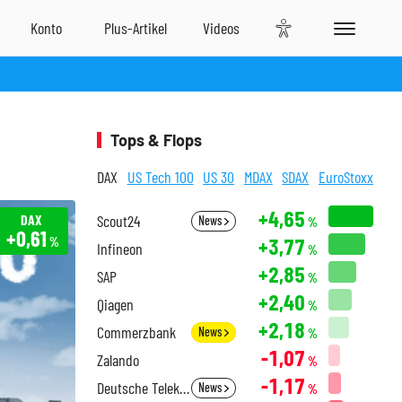
Tops & Flops
DAX
US Tech 100
US 30
MDAX
SDAX
EuroStoxx
+4,65
DAX
Scout24
News
%
+0,61
+3,77
%
Infineon
%
+2,85
SAP
%
+2,40
Qiagen
%
+2,18
Commerzbank
News
%
-1,07
Zalando
%
-1,17
Deutsche Telekom
News
%