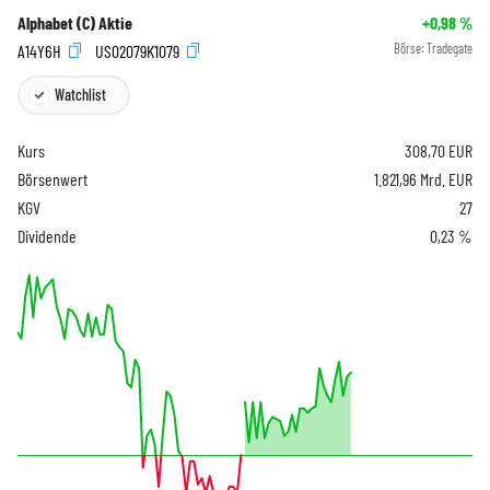
Alphabet (C) Aktie
+0,98
%
A14Y6H
US02079K1079
Börse:
Tradegate
Watchlist
Kurs
308,70
EUR
Börsenwert
1.821,96 Mrd. EUR
KGV
27
Dividende
0,23 %