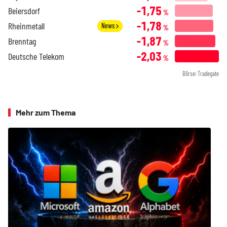
-1,75
Beiersdorf
%
-1,78
Rheinmetall
News
%
-1,87
Brenntag
%
-2,03
Deutsche Telekom
%
Börse: Tradegate
Mehr zum Thema