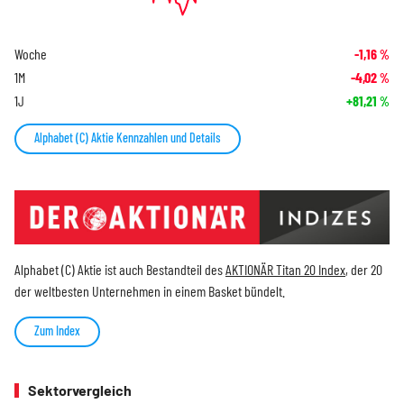
Woche
-1,16
%
1M
-4,02
%
1J
+81,21
%
Alphabet (C) Aktie Kennzahlen und Details
Alphabet (C) Aktie ist auch Bestandteil des
AKTIONÄR Titan 20 Index
, der 20
der weltbesten Unternehmen in einem Basket bündelt.
Zum Index
Sektorvergleich