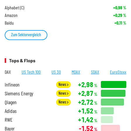
Alphabet (C)
+0,98
%
Amazon
+0,29
%
Baidu
+0,11
%
Zum Sektorvergleich
Tops & Flops
DAX
US Tech 100
US 30
MDAX
SDAX
EuroStoxx
+2,98
Infineon
News
%
+2,87
Siemens Energy
News
%
+2,72
Qiagen
News
%
+1,52
Adidas
%
+1,42
RWE
%
-1,52
Bayer
%