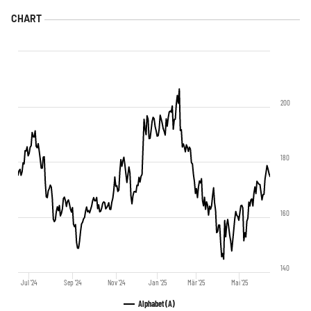
200
180
160
140
Jul '24
Sep '24
Nov '24
Jan '25
Mär '25
Mai '25
Alphabet (A)