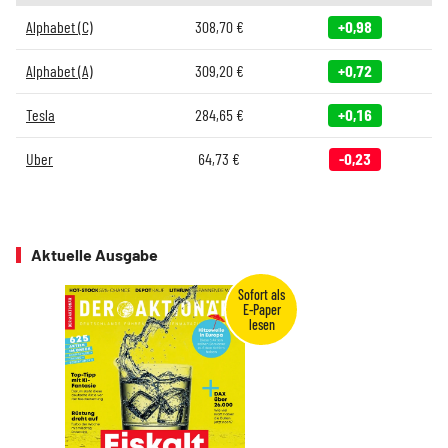
Alphabet (C)
308,70
€
+0,98
Alphabet (A)
309,20
€
+0,72
Tesla
284,65
€
+0,16
Uber
64,73
€
-0,23
Aktuelle Ausgabe