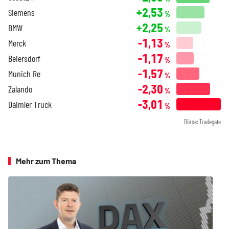
+2,53
Siemens
%
+2,25
BMW
%
-1,13
Merck
%
-1,17
Beiersdorf
%
-1,57
Munich Re
%
-2,30
Zalando
%
-3,01
Daimler Truck
%
Börse: Tradegate
Mehr zum Thema