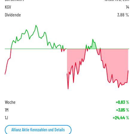
KGV
14
Dividende
3,88 %
Woche
+0,83
%
1M
+3,05
%
1J
+24,44
%
Allianz Aktie Kennzahlen und Details