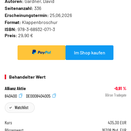
Autoren:
Gardner, David
Seitenanzahl:
336
Erscheinungstermin:
25.06.2026
Format:
Klappenbroschur
ISBN:
978-3-68932-071-3
Preis:
29,90 €
Im Shop kaufen
Behandelter Wert
Allianz Aktie
-0,91
%
840400
DE0008404005
Börse:
Tradegate
Watchlist
Kurs
435,30
EUR
Börsenwert
167,08 Mrd. EUR