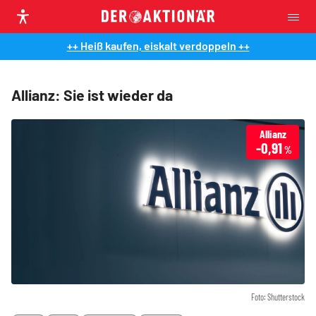
++ Heiß kaufen, eiskalt verdoppeln ++
Allianz: Sie ist wieder da
Allianz
-0,91
%
Foto: Shutterstock