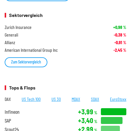
Sektorvergleich
Zurich Insurance
+0,98
%
Generali
-0,38
%
Allianz
-0,91
%
American International Group Inc
-2,45
%
Zum Sektorvergleich
Tops & Flops
DAX
US Tech 100
US 30
MDAX
SDAX
EuroStoxx
+3,99
Infineon
%
+3,40
SAP
%
+2,99
Scout24
%