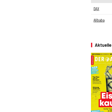
DAX
Alibaba
Aktuell