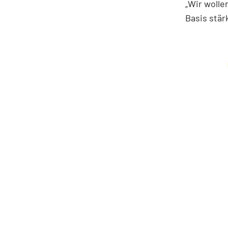
„Wir wolle
Basis stär