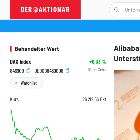
Alibaba
Behandelter Wert
Unterst
DAX Index
+0,33
%
Börse:
Xetra
846900
DE0008469008
Watchlist
Kurs
26.212,56
Pkt