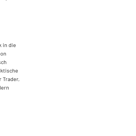
 in die
ton
sch
aktische
 Trader,
dern