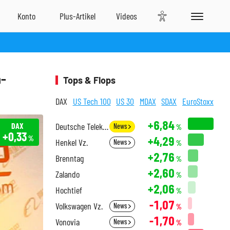
n-
Tops & Flops
DAX
US Tech 100
US 30
MDAX
SDAX
EuroStoxx
+6,84
DAX
Deutsche Telekom
News
%
+0,33
+4,29
%
Henkel Vz.
News
%
+2,76
Brenntag
%
+2,60
Zalando
%
+2,06
Hochtief
%
-1,07
Volkswagen Vz.
News
%
-1,70
Vonovia
News
%