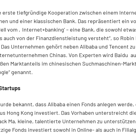
ie erste tiefgründige Kooperation zwischen einem Intern
en und einer klassischen Bank. Das repräsentiert ein 
ll vom ‚Internet+banking‘ – eine Bank, die sowohl etw
ls auch von der Finanzdienstleistung versteht“, so Robin 
. Das Unternehmen gehört neben Alibaba und Tencent zu
nternetunternehmen Chinas. Von Experten wird Baidu a
oßen Marktanteils im chinesischen Suchmaschinen-Markt
gle“ genannt.
Startups
urde bekannt, dass Alibaba einen Fonds anlegen werde, 
us Hong Kong investiert. Das Vorhaben unterstreicht di
ck Ma, kleine, talentierte Unternehmen zu unterstützen
ige Fonds investiert sowohl in Online- als auch in Filial