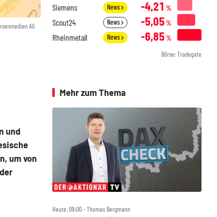
-4,21
Siemens
News
%
-5,05
Scout24
News
%
örsenmedien AG
-6,85
Rheinmetall
News
%
Börse: Tradegate
Mehr zum Thema
en und
nesische
n, um von
 der
Heute, 09:00 ‧ Thomas Bergmann