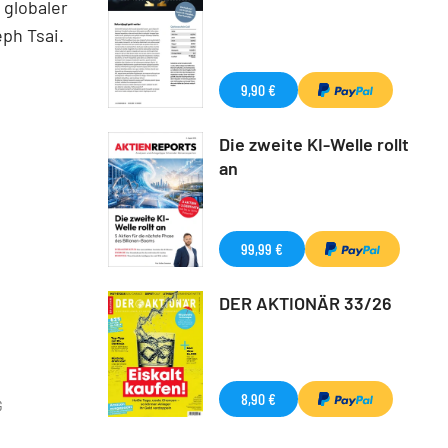
 globaler
ph Tsai.
9,90 €
Die zweite KI-Welle rollt
an
99,99 €
DER AKTIONÄR 33/26
8,90 €
G