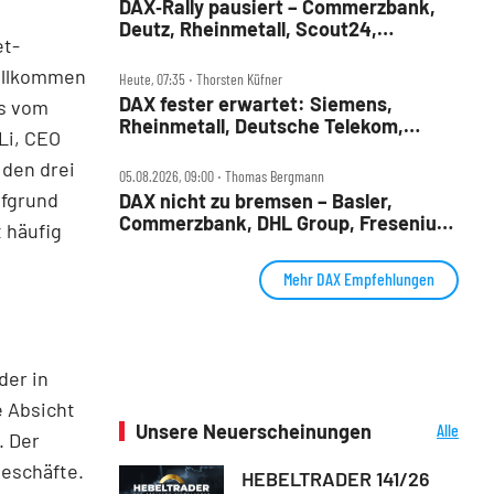
DAX‑Rally pausiert – Commerzbank,
Deutz, Rheinmetall, Scout24,
et-
Siemens, SUSS, United Internet im
Check
vollkommen
Heute, 07:35 ‧ Thorsten Küfner
DAX fester erwartet: Siemens,
as vom
Rheinmetall, Deutsche Telekom,
Li, CEO
Merck und Commerzbank im Fokus
 den drei
05.08.2026, 09:00 ‧ Thomas Bergmann
ufgrund
DAX nicht zu bremsen – Basler,
Commerzbank, DHL Group, Fresenius,
 häufig
Infineon, Vonovia im Check
Mehr DAX Empfehlungen
der in
e Absicht
Unsere Neuerscheinungen
Alle
. Der
Neuerscheinungen
geschäfte.
HEBELTRADER 141/26