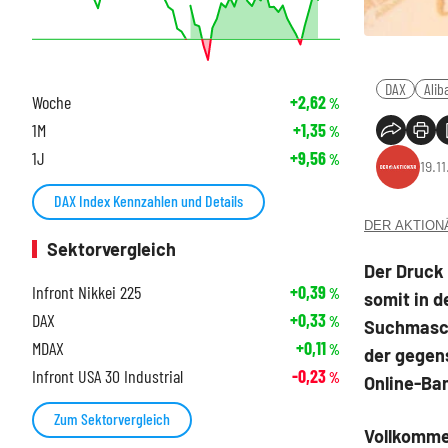
DAX
Alib
Woche
+2,62
%
1M
+1,35
%
1J
+9,56
%
19.1
DAX Index Kennzahlen und Details
DER AKTIONÄR
Sektorvergleich
Der Druck 
Infront Nikkei 225
+0,39
%
somit in d
DAX
+0,33
%
Suchmasch
MDAX
+0,11
%
der gegens
Infront USA 30 Industrial
-0,23
%
Online-Ba
Zum Sektorvergleich
Vollkomme