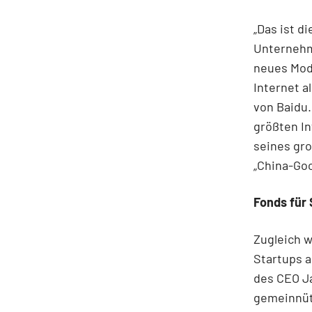
„Das ist d
Unternehm
neues Mode
Internet a
von Baidu
größten I
seines gr
„China-Goo
Fonds für 
Zugleich w
Startups a
des CEO Ja
gemeinnütz