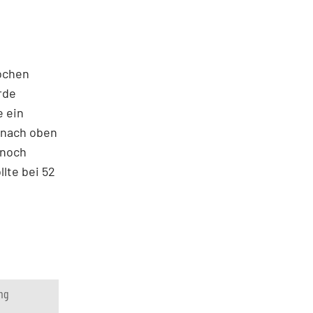
Wochen
rde
e ein
r nach oben
 noch
llte bei 52
ng
%