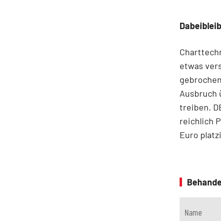
Dabeiblei
Charttechn
etwas ver
gebrochen.
Ausbruch ü
treiben. D
reichlich 
Euro platz
Behande
Name