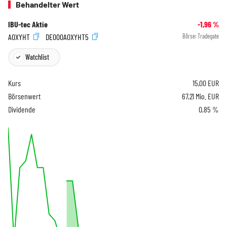
Behandelter Wert
IBU-tec Aktie
-1,96
%
A0XYHT
DE000A0XYHT5
Börse:
Tradegate
Watchlist
Kurs
15,00
EUR
Börsenwert
67,21 Mio. EUR
Dividende
0,85 %