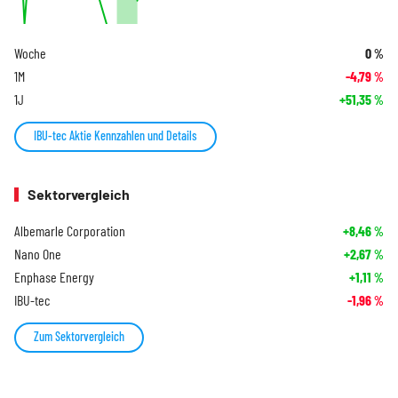
Woche
0
%
1M
-4,79
%
1J
+51,35
%
IBU-tec Aktie Kennzahlen und Details
Sektorvergleich
Albemarle Corporation
+8,46
%
Nano One
+2,67
%
Enphase Energy
+1,11
%
IBU-tec
-1,96
%
Zum Sektorvergleich