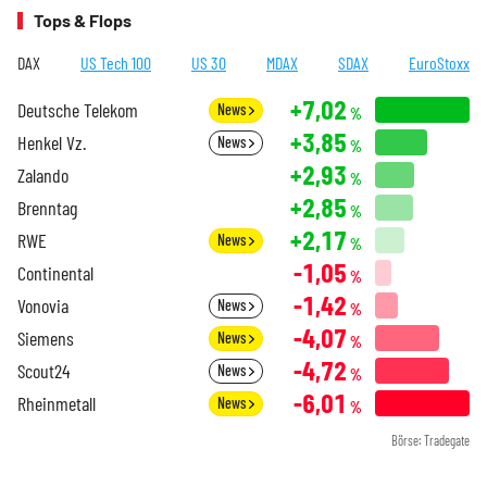
Tops & Flops
DAX
US Tech 100
US 30
MDAX
SDAX
EuroStoxx
+7,02
Deutsche Telekom
News
%
+3,85
Henkel Vz.
News
%
+2,93
Zalando
%
+2,85
Brenntag
%
+2,17
RWE
News
%
-1,05
Continental
%
-1,42
Vonovia
News
%
-4,07
Siemens
News
%
-4,72
Scout24
News
%
-6,01
Rheinmetall
News
%
Börse: Tradegate