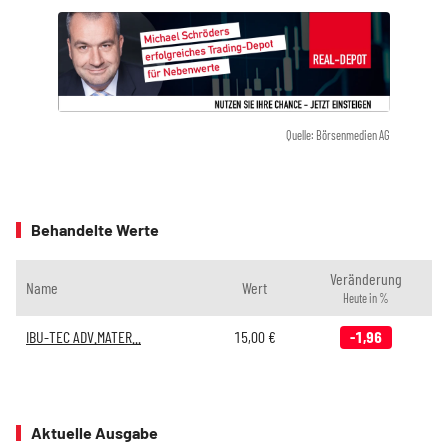
Quelle: Börsenmedien AG
Behandelte Werte
Veränderung
Name
Wert
Heute in %
IBU-TEC ADV.MATER...
15,00
€
-1,96
Aktuelle Ausgabe