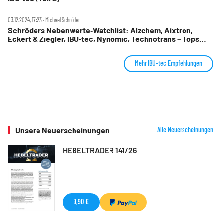
03.12.2024, 17:23 ‧ Michael Schröder
Schröders Nebenwerte‑Watchlist: Alzchem, Aixtron,
Eckert & Ziegler, IBU‑tec, Nynomic, Technotrans – Tops
und Flops im Check
Mehr IBU-tec Empfehlungen
Unsere Neuerscheinungen
Alle Neuerscheinungen
HEBELTRADER 141/26
9,90 €