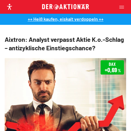
++ Heiß kaufen, eiskalt verdoppeln ++
Aixtron: Analyst verpasst Aktie K.o.-Schlag
– antizyklische Einstiegschance?
DAX
+0,69
%