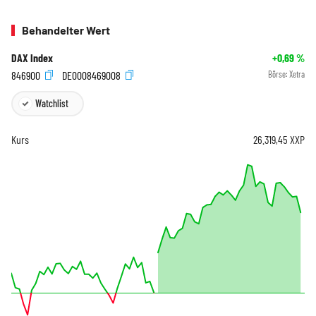
Behandelter Wert
DAX Index
+0,69
%
846900
DE0008469008
Börse:
Xetra
Watchlist
Kurs
26.319,45
XXP