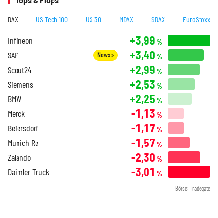
Tops & Flops
DAX
US Tech 100
US 30
MDAX
SDAX
EuroStoxx
+3,99
Infineon
%
+3,40
SAP
News
%
+2,99
Scout24
%
+2,53
Siemens
%
+2,25
BMW
%
-1,13
Merck
%
-1,17
Beiersdorf
%
-1,57
Munich Re
%
-2,30
Zalando
%
-3,01
Daimler Truck
%
Börse: Tradegate