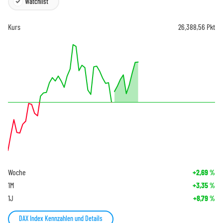
Watchlist
Kurs
26.388,56
Pkt
Woche
+2,69
%
1M
+3,35
%
1J
+8,79
%
DAX Index Kennzahlen und Details