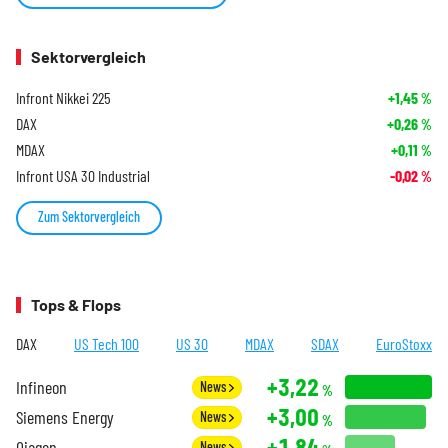
Sektorvergleich
Infront Nikkei 225
+1,45
%
DAX
+0,26
%
MDAX
+0,11
%
Infront USA 30 Industrial
-0,02
%
Zum Sektorvergleich
Tops & Flops
DAX
US Tech 100
US 30
MDAX
SDAX
EuroStoxx
+3,22
Infineon
News
%
+3,00
Siemens Energy
News
%
+1,84
Qiagen
News