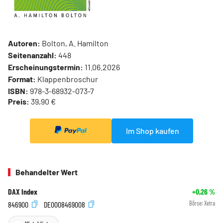
Autoren:
Bolton, A. Hamilton
Seitenanzahl:
448
Erscheinungstermin:
11.06.2026
Format:
Klappenbroschur
ISBN:
978-3-68932-073-7
Preis:
39,90 €
Im Shop kaufen
Behandelter Wert
DAX Index
+0,26
%
846900
DE0008469008
Börse:
Xetra