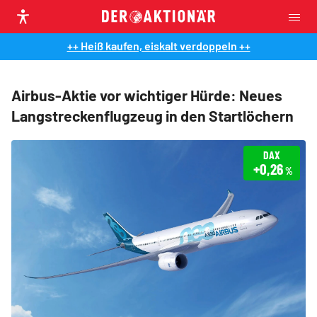
++ Heiß kaufen, eiskalt verdoppeln ++
Airbus-Aktie vor wichtiger Hürde: Neues
Langstreckenflugzeug in den Startlöchern
DAX
+0,26
%