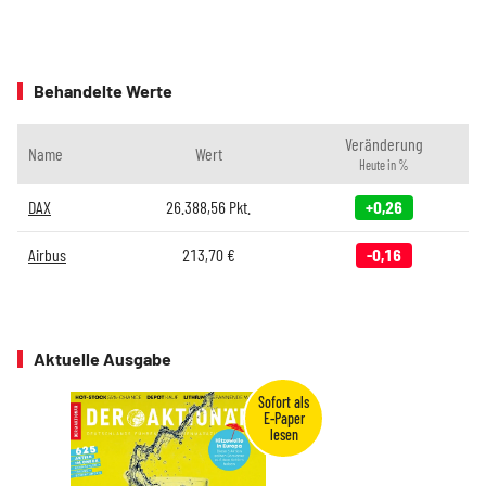
Behandelte Werte
Veränderung
Name
Wert
Heute in %
DAX
26.388,56
Pkt.
+0,26
Airbus
213,70
€
-0,16
Aktuelle Ausgabe