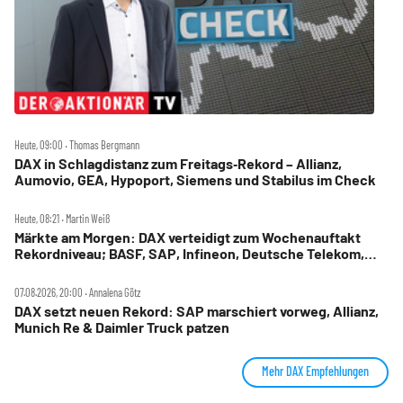
Heute, 09:00 ‧ Thomas Bergmann
DAX in Schlagdistanz zum Freitags‑Rekord – Allianz,
Aumovio, GEA, Hypoport, Siemens und Stabilus im Check
Heute, 08:21 ‧ Martin Weiß
Märkte am Morgen: DAX verteidigt zum Wochenauftakt
Rekordniveau; BASF, SAP, Infineon, Deutsche Telekom,
Hensoldt, Suss Microtec im Fokus
07.08.2026, 20:00 ‧ Annalena Götz
DAX setzt neuen Rekord: SAP marschiert vorweg, Allianz,
Munich Re & Daimler Truck patzen
Mehr DAX Empfehlungen