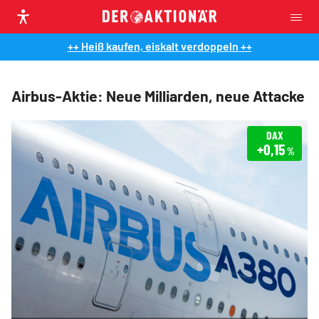
++ Heiß kaufen, eiskalt verdoppeln ++
Airbus-Aktie: Neue Milliarden, neue Attacke
DAX
+0,15
%