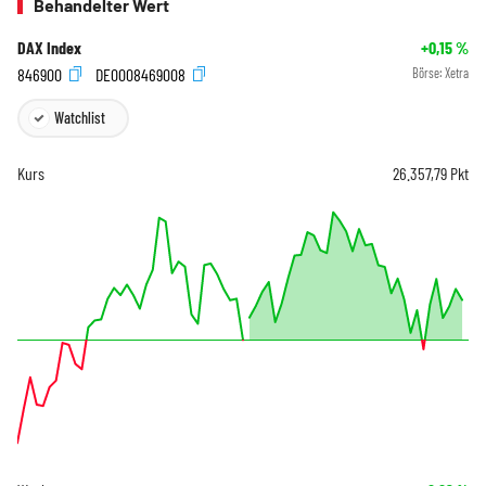
Behandelter Wert
DAX Index
+0,15
%
846900
DE0008469008
Börse:
Xetra
Watchlist
Kurs
26.357,79
Pkt