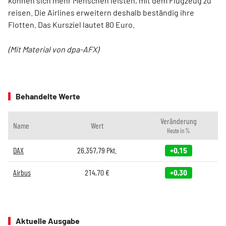
können sich mehr Menschen leisten, mit dem Flugzeug zu
reisen. Die Airlines erweitern deshalb beständig ihre
Flotten. Das Kursziel lautet 80 Euro.
(Mit Material von dpa-AFX)
Behandelte Werte
Veränderung
Name
Wert
Heute in %
DAX
26.357,79
Pkt.
+0,15
Airbus
214,70
€
+0,30
Aktuelle Ausgabe