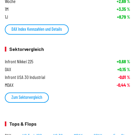
Woche
+2,69
%
1M
+3,35
%
1J
+8,79
%
DAX Index Kennzahlen und Details
Sektorvergleich
Infront Nikkei 225
+0,68
%
DAX
+0,15
%
Infront USA 30 Industrial
-0,01
%
MDAX
-0,44
%
Zum Sektorvergleich
Tops & Flops