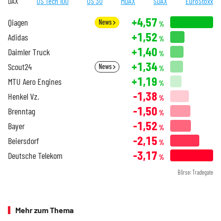
DAX
US Tech 100
US 30
MDAX
SDAX
EuroStoxx
+4,57
Qiagen
News
%
+1,52
Adidas
%
+1,40
Daimler Truck
%
+1,34
Scout24
News
%
+1,19
MTU Aero Engines
%
-1,38
Henkel Vz.
%
-1,50
Brenntag
%
-1,52
Bayer
%
-2,15
Beiersdorf
%
-3,17
Deutsche Telekom
%
Börse: Tradegate
Mehr zum Thema