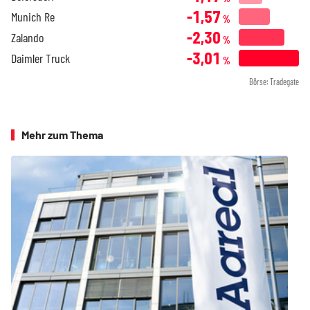
-1,57
Munich Re
%
-2,30
Zalando
%
-3,01
Daimler Truck
%
Börse: Tradegate
Mehr zum Thema