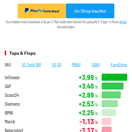
Im Shop kaufen
Sofortkauf
Sie erhalten einen Download-Link per E-Mail. Außerdem können Sie gekaufte E-Paper in Ihrem
Konto
herunterladen.
Tops & Flops
DAX
US Tech 100
US 30
MDAX
SDAX
EuroStoxx
+3,99
Infineon
%
+3,40
SAP
%
+2,99
Scout24
%
+2,53
Siemens
%
+2,25
BMW
%
-1,13
Merck
%
-1,17
Beiersdorf
%