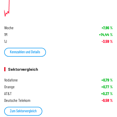
Woche
+7,96
%
1M
+14,44
%
1J
-3,59
%
Kennzahlen und Details
Sektorvergleich
Vodafone
+0,79
%
Orange
+0,77
%
AT&T
+0,27
%
Deutsche Telekom
-0,58
%
Zum Sektorvergleich