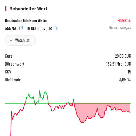
Behandelter Wert
Deutsche Telekom Aktie
-0,58
%
555750
DE0005557508
Börse:
Tradegate
Watchlist
Kurs
29,00
EUR
Börsenwert
132,51 Mrd. EUR
KGV
15
Dividende
3,65 %