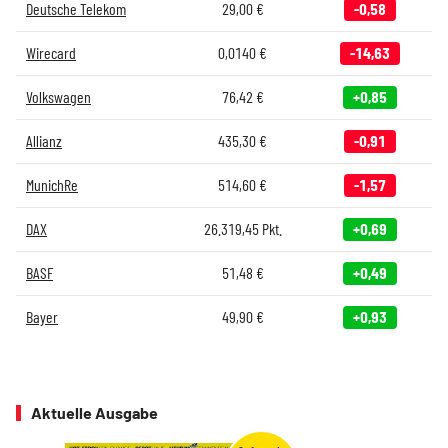
Deutsche Telekom
29,00
€
-0,58
Wirecard
0,0140
€
-14,63
Volkswagen
76,42
€
+0,85
Allianz
435,30
€
-0,91
MunichRe
514,60
€
-1,57
DAX
26.319,45
Pkt.
+0,69
BASF
51,48
€
+0,49
Bayer
49,90
€
+0,93
Aktuelle Ausgabe