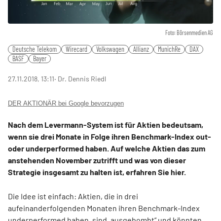
Foto: Börsenmedien AG
Deutsche Telekom
Wirecard
Volkswagen
Allianz
MunichRe
DAX
BASF
Bayer
27.11.2018, 13:11
‧ Dr. Dennis Riedl
DER AKTIONÄR bei Google bevorzugen
Nach dem Levermann-System ist für Aktien bedeutsam,
wenn sie drei Monate in Folge ihren Benchmark-Index out-
oder underperformed haben. Auf welche Aktien das zum
anstehenden November zutrifft und was von dieser
Strategie insgesamt zu halten ist, erfahren Sie hier.
Die Idee ist einfach: Aktien, die in drei
aufeinanderfolgenden Monaten ihren Benchmark-Index
underperformed haben, sind „ausgebombt“ und könnten