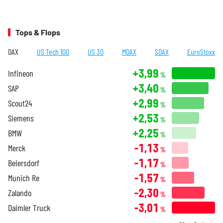
Tops & Flops
DAX
US Tech 100
US 30
MDAX
SDAX
EuroStoxx
+3,99
Infineon
%
+3,40
SAP
%
+2,99
Scout24
%
+2,53
Siemens
%
+2,25
BMW
%
-1,13
Merck
%
-1,17
Beiersdorf
%
-1,57
Munich Re
%
-2,30
Zalando
%
-3,01
Daimler Truck
%