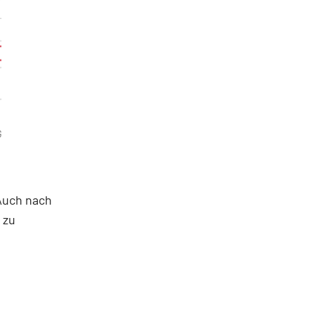
G
 Auch nach
 zu