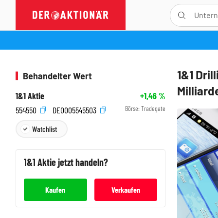
1&1 Dril
Behandelter Wert
Milliar
1&1 Aktie
+1,46
%
Börse:
Tradegate
554550
DE0005545503
Watchlist
1&1
Aktie jetzt handeln?
Kaufen
Verkaufen