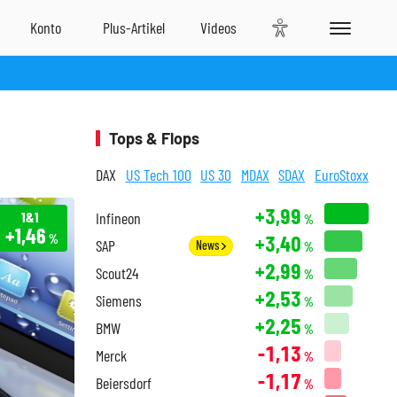
Tops & Flops
DAX
US Tech 100
US 30
MDAX
SDAX
EuroStoxx
+3,99
1&1
Infineon
%
+1,46
+3,40
%
SAP
News
%
+2,99
Scout24
%
+2,53
Siemens
%
+2,25
BMW
%
-1,13
Merck
%
-1,17
Beiersdorf
%