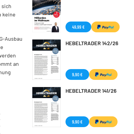
 sich
n keine
49,99 €
 5G-Ausbau
HEBELTRADER 142/26
he
 werden
kommt an
chung
9,90 €
HEBELTRADER 141/26
9,90 €