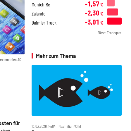
-1,57
Munich Re
%
-2,30
Zalando
%
-3,01
Daimler Truck
%
Börse: Tradegate
Mehr zum Thema
örsenmedien AG
osten für
13.03.2026, 14:04 ‧ Maximilian Völkl