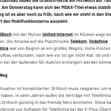
zaufbau haben die Drillisch-Aktie am Mittwoch auf Tal
 Am Donnerstag kann sich der MDAX-Titel etwas stabilis
 ist es aber noch zu früh, nach wie vor steht in den St
t des Mobilfunkkonzerns aussieht.
illisch
mit der Mutter
United Internet
im Rücken wagt ein
n. Die Attacke auf die Platzhirsche
Telekom
,
Vodafone
ónica
war von Beginn an ein großes Wagnis. Hohe Kosten 
fbau verbunden, nach wie vor ist gar nicht klar, ob und 
n bei der laufenden 5G-Auktion ersteigert werden könne
 Weg
ituation ist komplizierter. Drillisch muss reagieren, um 
 haben. In zehn Jahren laufen die Verträge mit Telefónica
 Drillisch günstig in das fremde Netz einmietet. Diese 
aufgrund von Auflagen für Telefónica bei der E-Plus-Übe