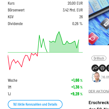
Kurs
20,00
EUR
Börsenwert
3,42 Mrd. EUR
KGV
26
Dividende
0,26 %
Drillisch
16.0
Woche
+1,66
%
1M
+1,36
%
DER AKTIONÄR
1J
+9,28
%
Erschreck
1&1 Aktie Kennzahlen und Details