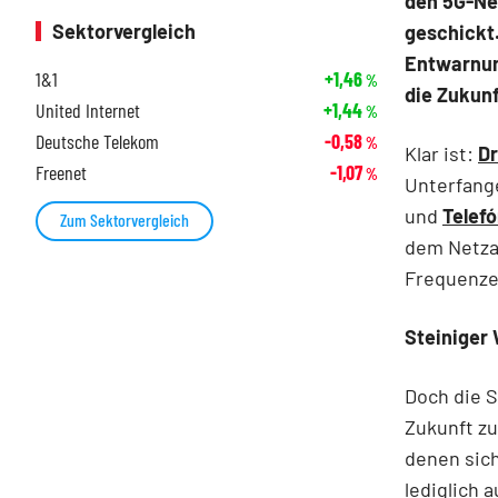
den 5G-Net
Sektorvergleich
geschickt.
Entwarnung
1&1
+1,46
%
die Zukunf
United Internet
+1,44
%
Deutsche Telekom
-0,58
%
Klar ist:
Dr
Freenet
-1,07
%
Unterfange
und
Telef
Zum Sektorvergleich
dem Netzau
Frequenze
Steiniger
Doch die S
Zukunft zu
denen sich
lediglich 