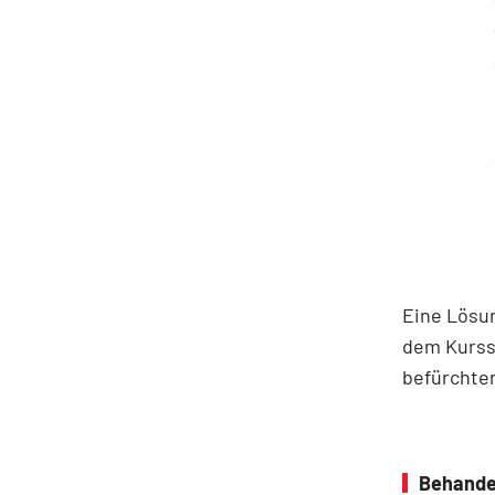
Eine Lösun
dem Kursst
befürchten
Behande