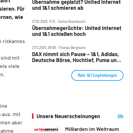
fahrt
Übernahme geplatzt? United Internet
und 1&1 schmieren ab
ieren. Für
ernen, wie
27.02.2026, 11:15 ‧ Sarina Rosenbusch
Übernahmegerüchte: United Internet
und 1&1 schießen hoch
 riskantes
27.11.2025, 09:00 ‧ Thomas Bergmann
DAX nimmt sich Pause – 1&1, Adidas,
sind mit
Deutsche Börse, Hochtief, Puma und
wie viele
Rheinmetall im Check
n.
Mehr 1&1 Empfehlungen
eine
 aus, mit
Unsere Neuerscheinungen
Alle
Neuerscheinungen
kamen aber
Milliarden im Weltraum
rnahme