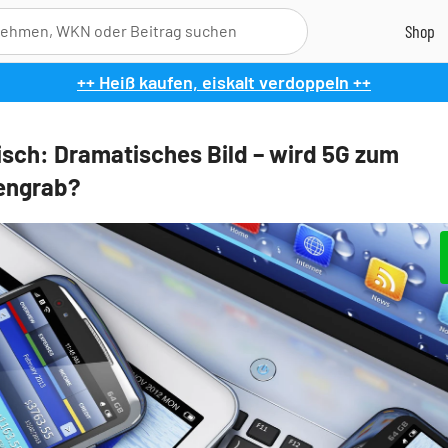
++ Heiß kaufen, eiskalt verdoppeln ++
lisch: Dramatisches Bild – wird 5G zum
dengrab?