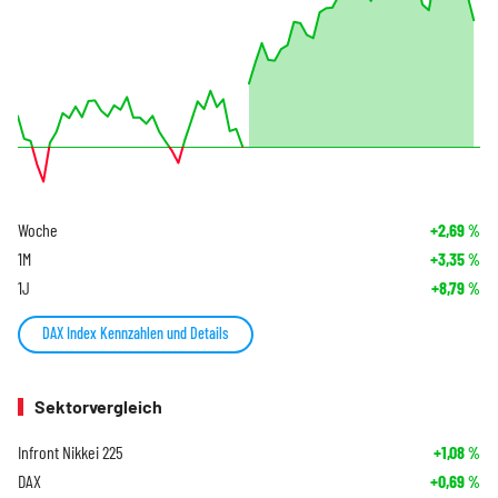
Woche
+2,69
%
1M
+3,35
%
1J
+8,79
%
DAX Index Kennzahlen und Details
Sektorvergleich
Infront Nikkei 225
+1,08
%
DAX
+0,69
%