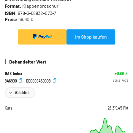
Format:
Klappenbroschur
ISBN:
978-3-68932-073-7
Preis:
39,90 €
Im Shop kaufen
Behandelter Wert
DAX Index
+0,69
%
846900
DE0008469008
Börse:
Xetra
Watchlist
Kurs
26.319,45
Pkt