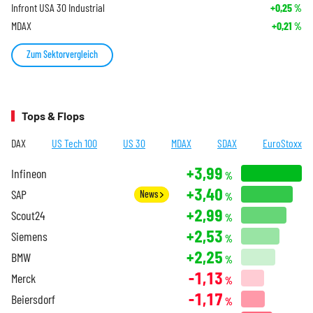
Infront USA 30 Industrial
+0,25
%
MDAX
+0,21
%
Zum Sektorvergleich
Tops & Flops
DAX
US Tech 100
US 30
MDAX
SDAX
EuroStoxx
+3,99
Infineon
%
+3,40
SAP
News
%
+2,99
Scout24
%
+2,53
Siemens
%
+2,25
BMW
%
-1,13
Merck
%
-1,17
Beiersdorf
%