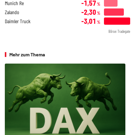
-1,57
Munich Re
%
-2,30
Zalando
%
-3,01
Daimler Truck
%
Börse: Tradegate
Mehr zum Thema