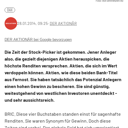
Foto: Börsenmedien AG
DAX
28.01.2014, 09:25
‧
DER AKTIONÄR
DER AKTIONÄR bei Google bevorzugen
Die Zeit der Stock-Picker ist gekommen. Jener Anleger
also, die gezielt diejenigen Aktien herauspicken, die
höchste Renditen versprechen. Aktien, die sich im Wert
verdoppeln können. Aktien, wie diese beiden Bank-Titel
aus Fernost. Sie haben tatsächlich das Potenzial Anlegern
einen hohen Gewinn zu bescheren. Sie sind günstig,
weitestgehend von westlichen Investoren unentdeckt -
und sehr aussichtsreich.
BRIC. Diese vier Buchstaben standen einst für sagenhafte
Renditen. Sie waren Synonym für Gewinn. Doch diese
Zeiten sind vorbei. Das globale Geld hat sich umorientiert,