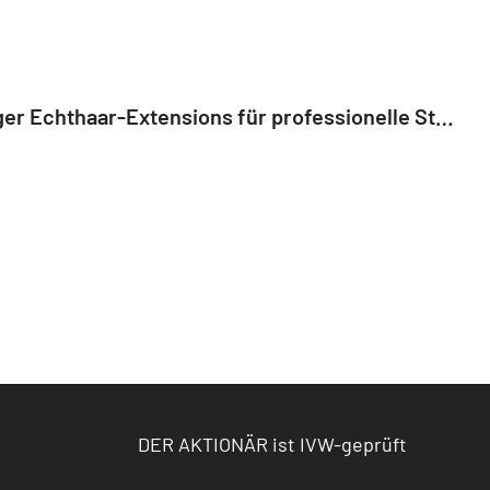
EQS-News: DBAG investiert in Great Lengths, einen führenden italienischen Hersteller hochwertiger Echthaar-Extensions für professionelle Stylisten (deutsch)
DER AKTIONÄR ist IVW-geprüft