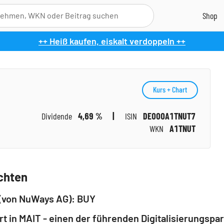
++ Heiß kaufen, eiskalt verdoppeln ++
Kurs + Chart
Dividende
4,69 %
ISIN
DE000A1TNUT7
WKN
A1TNUT
chten
 (von NuWays AG): BUY
 in MAIT - einen der führenden Digitalisierungspar