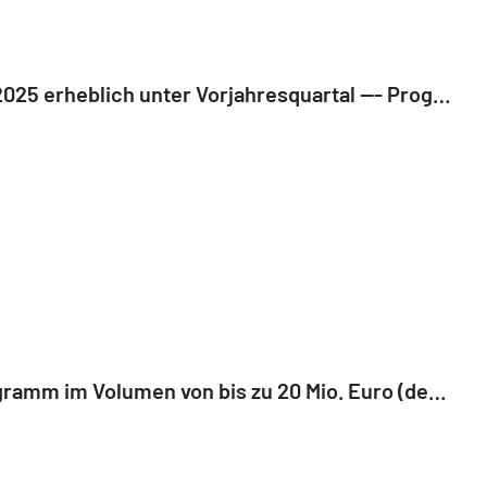
EQS-Adhoc: Deutsche Beteiligungs AG: Konzernergebnis im ersten Quartal des Geschäftsjahres 2025 erheblich unter Vorjahresquartal --- Prognose für das Geschäftsjahr 2025 unverändert (deutsch)
EQS-Adhoc: Deutsche Beteiligungs AG: Deutsche Beteiligungs AG beschließt Aktienrückkaufprogramm im Volumen von bis zu 20 Mio. Euro (deutsch)