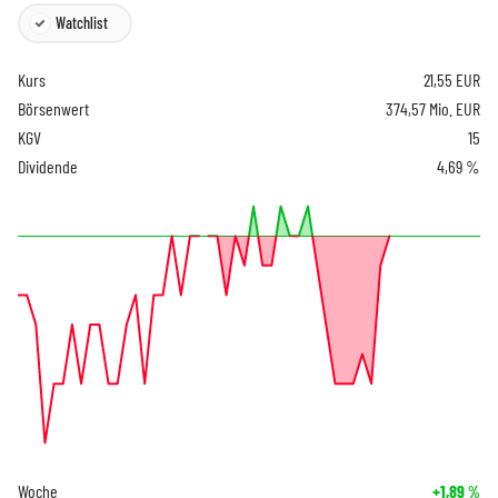
Watchlist
Kurs
21,55
EUR
Börsenwert
374,57 Mio. EUR
KGV
15
Dividende
4,69 %
Woche
+1,89
%