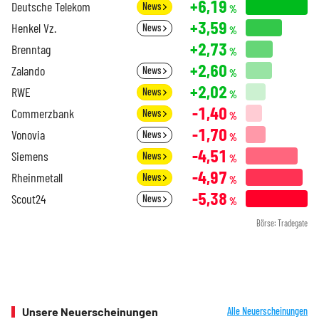
+6,19
Deutsche Telekom
News
%
+3,59
Henkel Vz.
News
%
+2,73
Brenntag
%
+2,60
Zalando
News
%
+2,02
RWE
News
%
-1,40
Commerzbank
News
%
-1,70
Vonovia
News
%
-4,51
Siemens
News
%
-4,97
Rheinmetall
News
%
-5,38
Scout24
News
%
Börse: Tradegate
Unsere Neuerscheinungen
Alle Neuerscheinungen