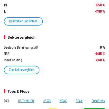
1M
-3,58
%
1J
-7,80
%
Kennzahlen und Details
Sektorvergleich
Deutsche Beteiligungs AG
0
%
MBB
-0,95
%
Indus Holding
-2,60
%
Zum Sektorvergleich
Tops & Flops
DAX
US Tech 100
US 30
MDAX
SDAX
EuroStoxx