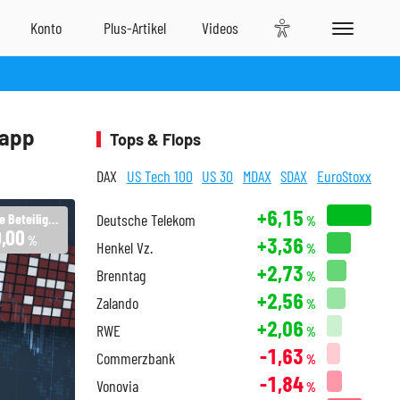
napp
Tops & Flops
DAX
US Tech 100
US 30
MDAX
SDAX
EuroStoxx
+6,15
Deutsche Beteiligungs AG
Deutsche Telekom
%
,00
+3,36
%
Henkel Vz.
%
+2,73
Brenntag
%
+2,56
Zalando
%
+2,06
RWE
%
-1,63
Commerzbank
%
-1,84
Vonovia
%