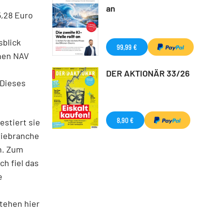
an
5,28 Euro
sblick
99,99 €
inen NAV
DER AKTIONÄR 33/26
 Dieses
8,90 €
stiert sie
riebranche
n. Zum
h fiel das
e
stehen hier