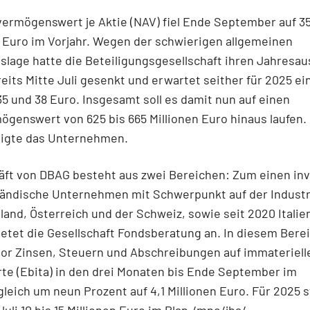
ermögenswert je Aktie (NAV) fiel Ende September auf 3
 Euro im Vorjahr. Wegen der schwierigen allgemeinen
slage hatte die Beteiligungsgesellschaft ihren Jahresau
reits Mitte Juli gesenkt und erwartet seither für 2025 e
5 und 38 Euro. Insgesamt soll es damit nun auf einen
genswert von 625 bis 665 Millionen Euro hinaus laufen.
ätigte das Unternehmen.
ft von DBAG besteht aus zwei Bereichen: Zum einen inve
ständische Unternehmen mit Schwerpunkt auf der Indust
land, Österreich und der Schweiz, sowie seit 2020 Italie
etet die Gesellschaft Fondsberatung an. In diesem Bereic
or Zinsen, Steuern und Abschreibungen auf immateriell
te (Ebita) in den drei Monaten bis Ende September im
leich um neun Prozent auf 4,1 Millionen Euro. Für 2025 
Juli 10 bis 15 Millionen Euro im Plan./mne/jha/