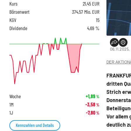
Kurs
21,45
EUR
Börsenwert
374,57 Mio. EUR
KGV
15
Dividende
4,69 %
06.11.2025,
DER AKTIONÄR
FRANKFURT
dritten Q
Strich erw
Woche
+1,89
%
Donnerstag
1M
-3,58
%
Beteiligun
1J
-7,80
%
Vor allem
deutlich z
Kennzahlen und Details