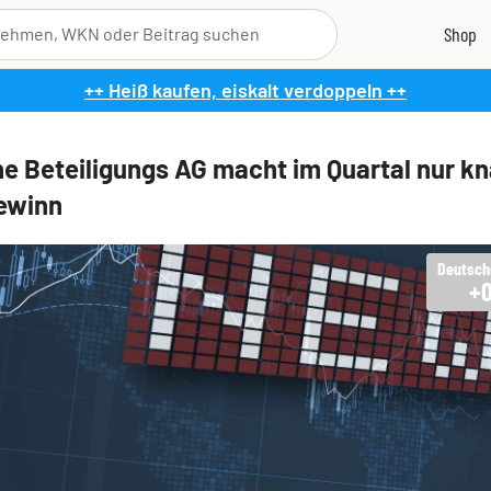
++ Heiß kaufen, eiskalt verdoppeln ++
e Beteiligungs AG macht im Quartal nur k
ewinn
+0