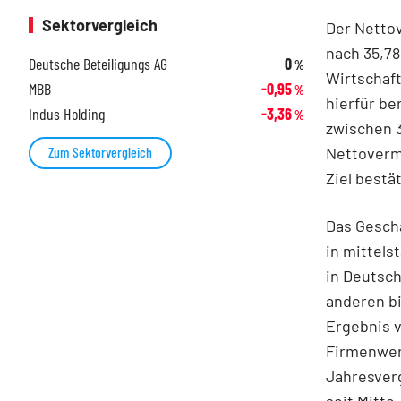
Sektorvergleich
Der Nettov
nach 35,78
Deutsche Beteiligungs AG
0
%
Wirtschaft
MBB
-0,95
%
hierfür be
Indus Holding
-3,36
%
zwischen 3
Nettovermö
Zum Sektorvergleich
Ziel best
Das Geschä
in mittel
in Deutsch
anderen bi
Ergebnis v
Firmenwer
Jahresverg
seit Mitte 