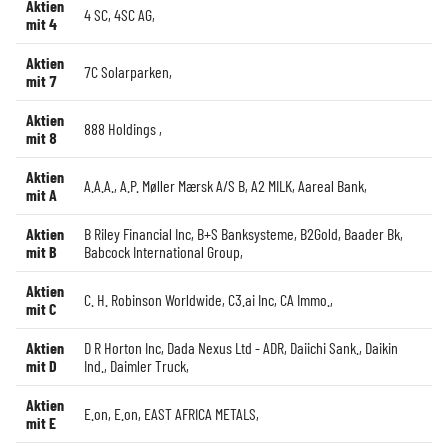
Aktien
4 SC
,
4SC AG
,
mit 4
Aktien
7C Solarparken
,
mit 7
Aktien
888 Holdings
,
mit 8
Aktien
A.A.A.
,
A.P. Møller Mærsk A/S B
,
A2 MILK
,
Aareal Bank
,
mit A
Aktien
B Riley Financial Inc
,
B+S Banksysteme
,
B2Gold
,
Baader Bk
,
mit B
Babcock International Group
,
Aktien
C. H. Robinson Worldwide
,
C3.ai Inc
,
CA Immo.
,
mit C
Aktien
D R Horton Inc
,
Dada Nexus Ltd - ADR
,
Daiichi Sank.
,
Daikin
mit D
Ind.
,
Daimler Truck
,
Aktien
E.on
,
E.on
,
EAST AFRICA METALS
,
mit E