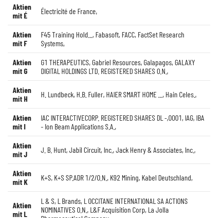
Aktien
Électricité de France
,
mit É
Aktien
F45 Training Hold...
,
Fabasoft
,
FACC
,
FactSet Research
mit F
Systems
,
Aktien
G1 THERAPEUTICS
,
Gabriel Resources
,
Galapagos
,
GALAXY
mit G
DIGITAL HOLDINGS LTD. REGISTERED SHARES O.N.
,
Aktien
H. Lundbeck
,
H.B. Fuller
,
HAIER SMART HOME ...
,
Hain Celes.
,
mit H
Aktien
IAC INTERACTIVECORP. REGISTERED SHARES DL -,0001
,
IAG
,
IBA
mit I
- Ion Beam Applications S.A.
,
Aktien
J. B. Hunt
,
Jabil Circuit, Inc.
,
Jack Henry & Associates, Inc.
,
mit J
Aktien
K+S
,
K+S SP.ADR 1/2/O.N.
,
K92 Mining
,
Kabel Deutschland
,
mit K
L & S
,
L Brands
,
L OCCITANE INTERNATIONAL SA ACTIONS
Aktien
NOMINATIVES O.N.
,
L&F Acquisition Corp
,
La Jolla
mit L