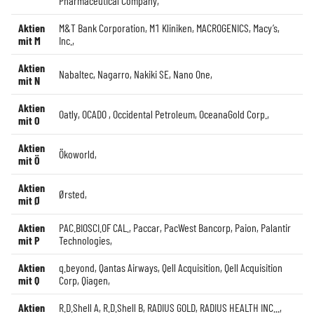
Pharmaceutical Company
,
Aktien
M&T Bank Corporation
,
M1 Kliniken
,
MACROGENICS
,
Macy’s,
mit M
Inc.
,
Aktien
Nabaltec
,
Nagarro
,
Nakiki SE
,
Nano One
,
mit N
Aktien
Oatly
,
OCADO
,
Occidental Petroleum
,
OceanaGold Corp.
,
mit O
Aktien
Ökoworld
,
mit Ö
Aktien
Ørsted
,
mit Ø
Aktien
PAC.BIOSCI.OF CAL.
,
Paccar
,
PacWest Bancorp
,
Paion
,
Palantir
mit P
Technologies
,
Aktien
q.beyond
,
Qantas Airways
,
Qell Acquisition
,
Qell Acquisition
mit Q
Corp
,
Qiagen
,
Aktien
R.D.Shell A
,
R.D.Shell B
,
RADIUS GOLD
,
RADIUS HEALTH INC...
,