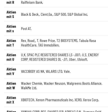
mit R
Raiffeisen Bank
,
Aktien
Black & Deck.
,
Cient.Ga.
,
S&P 500
,
S&P Global Inc
,
mit S
Aktien
Post AT
,
mit s
Aktien
Rex. Road.
,
T. Rowe Price
,
T2 BIOSYSTEMS
,
Tabula Rasa
mit T
HealthCare
,
TAG Immobilien
,
Aktien
U.K. SPAC PLC REGISTERED SHARES LS -,001
,
U.S. ENERGY
mit U
CORP. REGISTERED SHARES DL -,01
,
Uber
,
Ubisoft
,
Aktien
VACCIBODY AS NK
,
VALARIS LTD
,
Vale
,
mit V
Aktien
Wacker Chemie
,
Wacker Neuson
,
Walgreens Boots Alliance
,
mit W
WalkMe Ltd
,
Aktien
XBIOTECH
,
Xenon Pharmaceuticals Inc
,
XERO
,
Xerox Corp
,
mit X
Aktien
YAMAHA CORP. REG. SHARES (SP. ADRS)/1 O.N.
,
Yamana Gold
,