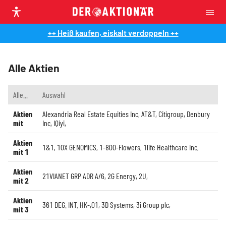
++ Heiß kaufen, eiskalt verdoppeln ++
Alle Aktien
Alle...
Auswahl
Aktien
Alexandria Real Estate Equities Inc
,
AT&T
,
Citigroup
,
Denbury
mit
Inc
,
IQiyi
,
Aktien
1&1
,
10X GENOMICS
,
1-800-Flowers
,
1life Healthcare Inc
,
mit 1
Aktien
21VIANET GRP ADR A/6
,
2G Energy
,
2U
,
mit 2
Aktien
361 DEG. INT. HK-,01
,
3D Systems
,
3i Group plc
,
mit 3