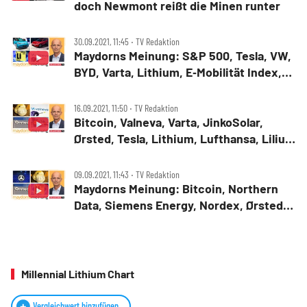
doch Newmont reißt die Minen runter
30.09.2021, 11:45 ‧ TV Redaktion
Maydorns Meinung: S&P 500, Tesla, VW,
BYD, Varta, Lithium, E‑Mobilität Index,
BioNTech, Valneva
16.09.2021, 11:50 ‧ TV Redaktion
Bitcoin, Valneva, Varta, JinkoSolar,
Ørsted, Tesla, Lithium, Lufthansa, Lilium
‑ Maydorns Meinung
09.09.2021, 11:43 ‧ TV Redaktion
Maydorns Meinung: Bitcoin, Northern
Data, Siemens Energy, Nordex, Ørsted,
Solar, Lithium, VW, Varta
Millennial Lithium Chart
Vergleichwert hinzufügen