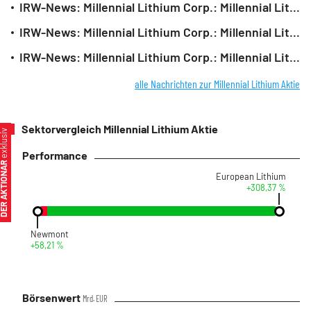
IRW-News: Millennial Lithium Corp.: Millennial Lithium Corp. Unternehmensupdate für Pilotanlage Produktionsbetrieb auf Pastos Grandes-Projekt, Salta, Argentinien
IRW-News: Millennial Lithium Corp.: Millennial Lithium Corporation kündigt Inbetriebnahme der Lithiumcarbonat-Pilotanlage auf ihrem Pastos Grandes Projekt in Argentinien an
IRW-News: Millennial Lithium Corp.: Millennial Lithium mit Update zu den Aktivitäten auf ihrem Pastos Grandes Projekts in Salta, Argentinien
alle Nachrichten zur Millennial Lithium Aktie
Sektorvergleich Millennial Lithium Aktie
xklusiv
Performance
ER AKTIONÄR
European Lithium
+308,37 %
Newmont
+58,21 %
Börsenwert
Mrd. EUR