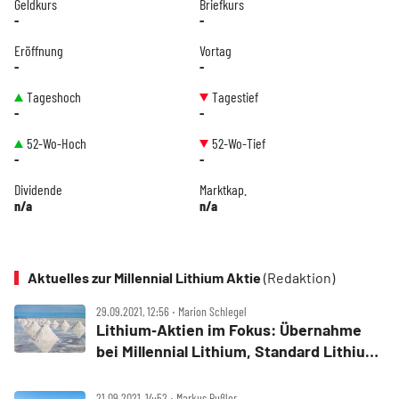
Geldkurs
Briefkurs
-
-
Eröffnung
Vortag
-
-
Tageshoch
Tagestief
-
-
52-Wo-Hoch
52-Wo-Tief
-
-
Dividende
Marktkap.
n/a
n/a
Aktuelles zur Millennial Lithium Aktie
(Redaktion)
29.09.2021, 12:56 ‧ Marion Schlegel
Lithium‑Aktien im Fokus: Übernahme
bei Millennial Lithium, Standard Lithium
vor neuem Allzeithoch
21.09.2021, 14:52 ‧ Markus Bußler