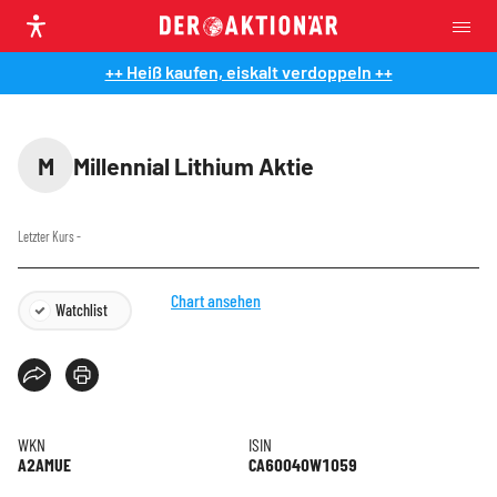
++ Heiß kaufen, eiskalt verdoppeln ++
M
Millennial Lithium Aktie
Letzter Kurs
-
Chart ansehen
Watchlist
WKN
ISIN
A2AMUE
CA60040W1059