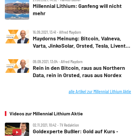
Millennial Lithium: Ganfeng will nicht
mehr
16.09.2021, 13:41 ‧ Alfred Maydorn
Maydorns Meinung: Bitcoin, Valneva,
Varta, JinkoSolar, Orsted, Tesla, Livent,
Millennial Lithium, Standard Lithium,
Lufthansa, Lilium
09.09.2021, 13:04 ‧ Alfred Maydorn
Rein in den Bitcoin, raus aus Northern
Data, rein in Orsted, raus aus Nordex
alle Artikel zur Millennial Lithium Aktie
Videos zur Millennial Lithium Aktie
02.11.2021, 10:42 ‧ TV Redaktion
Goldexperte Bußler: Gold auf Kurs ‑