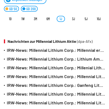
GD 50
GD 200
1D
1W
3M
6M
1J
3J
5J
10J
Nachrichten zur Millennial Lithium Aktie
(dpa-Afx)
IRW-News: Millennial Lithium Corp.: Millennial erwirkt endgültige Gerichtsverfügung zur Genehmigung der Vereinbarung mit Lithium Americas Corp.
IRW-News: Millennial Lithium Corp.: Lithium Americas schließt endgültige Vereinbarung zum Erwerb von Millennial Lithium ab
IRW-News: Millennial Lithium Corp.: Millenial Lithium Corp. gibt Eingang eines besseren Übernahmeangebots von Lithium Americas Corp. bekannt
IRW-News: Millennial Lithium Corp.: Millennial Lithium Corp. gibt Erhalt eines erhöhten Übernahmeangebots bekannt
IRW-News: Millennial Lithium Corp.: Ganfeng Lithium Co., Ltd. wird Millennial Lithium Corp. mittels eines Barzahlungsangebots in Höhe von 353 Millionen Dollar erwerben
IRW-News: Millennial Lithium Corp.: Millennial Lithium Corp. meldet weiteren Lizenzerwerb auf Pastos Grandes Projekt in Argentinien und erhöht Landbesitz auf 14.091 Hektar
IRW-News: Millennial Lithium Corp.: Millennial Lithium Corp. meldet die Produktion von Lithiumcarbonat in Batteriequalität (99,96%) bei der Inbetriebnahme der Pilotanlage auf dem Pastos Grandes Projekt in Argentinien