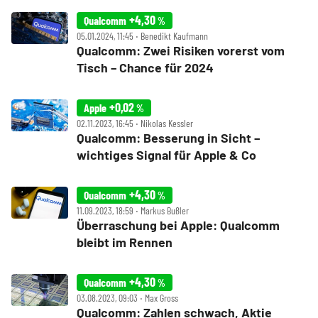
+4,30
Qualcomm
%
05.01.2024, 11:45 ‧ Benedikt Kaufmann
Qualcomm: Zwei Risiken vorerst vom
Tisch – Chance für 2024
+0,02
Apple
%
02.11.2023, 16:45 ‧ Nikolas Kessler
Qualcomm: Besserung in Sicht –
wichtiges Signal für Apple & Co
+4,30
Qualcomm
%
11.09.2023, 18:59 ‧ Markus Bußler
Überraschung bei Apple: Qualcomm
bleibt im Rennen
+4,30
Qualcomm
%
03.08.2023, 09:03 ‧ Max Gross
Qualcomm: Zahlen schwach, Aktie