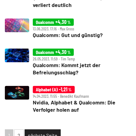
verliert deutlich
+4,30
Qualcomm
%
13.06.2023, 17:16 ‧ Max Gross
Qualcomm: Gut und günstig?
+4,30
Qualcomm
%
26.05.2023, 11:59 ‧ Tim Temp
Qualcomm: Kommt jetzt der
Befreiungsschlag?
-1,21
Alphabet (A)
%
14.04.2023, 11:55 ‧ Benedikt Kaufmann
Nvidia, Alphabet & Qualcomm: Die
Verfolger holen auf
1
2
nächste Seite