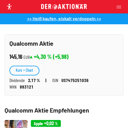
++ Heiß kaufen, eiskalt verdoppeln ++
Qualcomm Aktie
145,16
+4,30
% (
+5,98
)
EUR
Kurs + Chart
Dividende
2,17 %
ISIN
US7475251036
WKN
883121
Qualcomm Aktie Empfehlungen
+0,02
Apple
%