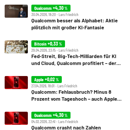
+4,30
Qualcomm
%
30.04.2026, 18:20 ‧ Lars Friedrich
Qualcomm besser als Alphabet: Aktie
plötzlich mit großer KI‑Fantasie
+0,33
Bitcoin
%
29.04.2026, 23:15 ‧ Lars Friedrich
Fed‑Streit, Big‑Tech‑Milliarden für KI
und Cloud, Qualcomm profitiert – der
Tag an der Wall Street
+0,02
Apple
%
27.04.2026, 18:01 ‧ Lars Friedrich
Qualcomm: Fehlausbruch? Minus 8
Prozent vom Tageshoch – auch Apple
betroffen
+4,30
Qualcomm
%
04.02.2026, 22:41 ‧ Lars Friedrich
Qualcomm crasht nach Zahlen