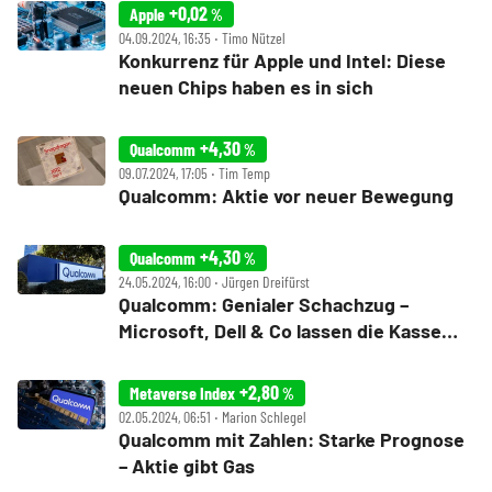
+0,02
Apple
%
04.09.2024, 16:35 ‧ Timo Nützel
Konkurrenz für Apple und Intel: Diese
neuen Chips haben es in sich
+4,30
Qualcomm
%
09.07.2024, 17:05 ‧ Tim Temp
Qualcomm: Aktie vor neuer Bewegung
+4,30
Qualcomm
%
24.05.2024, 16:00 ‧ Jürgen Dreifürst
Qualcomm: Genialer Schachzug –
Microsoft, Dell & Co lassen die Kasse
klingeln
+2,80
Metaverse Index
%
02.05.2024, 06:51 ‧ Marion Schlegel
Qualcomm mit Zahlen: Starke Prognose
– Aktie gibt Gas