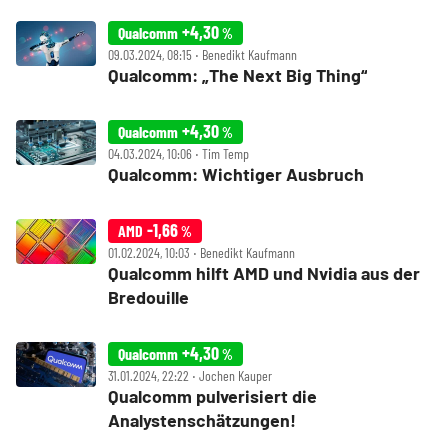
+4,30
Qualcomm
%
09.03.2024, 08:15 ‧ Benedikt Kaufmann
Qualcomm: „The Next Big Thing“
+4,30
Qualcomm
%
04.03.2024, 10:06 ‧ Tim Temp
Qualcomm: Wichtiger Ausbruch
-1,66
AMD
%
01.02.2024, 10:03 ‧ Benedikt Kaufmann
Qualcomm hilft AMD und Nvidia aus der
Bredouille
+4,30
Qualcomm
%
31.01.2024, 22:22 ‧ Jochen Kauper
Qualcomm pulverisiert die
Analystenschätzungen!