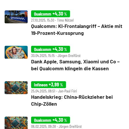
+4,30
Qualcomm
%
27.10.2025, 15:30 ‧ Timo Nützel
Qualcomm: KI‑Frontalangriff – Aktie mit
19‑Prozent‑Kurssprung
+4,30
Qualcomm
%
30.04.2025, 15:15 ‧ Jürgen Dreifürst
Dank Apple, Samsung, Xiaomi und Co –
bei Qualcomm klingeln die Kassen
+3,99
Infineon
%
25.04.2025, 08:51 ‧ Jan-Paul Fóri
Handelskrieg: China‑Rückzieher bei
Chip‑Zöllen
+4,30
Qualcomm
%
06.02.2025, 09:38 ‧ Jürgen Dreifürst