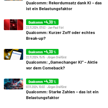
Qualcomm: Rekordumsatz dank KI – das
ist ein Belastungsfaktor
+4,30
Qualcomm
%
23.11.2024, 07:53 ‧ Jan-Paul Fóri
Qualcomm: Kurzer Zoff oder echtes
Break‑up?
+4,30
Qualcomm
%
22.11.2024, 15:15 ‧ Jürgen Dreifürst
Qualcomm: „Gamechanger KI“ – Aktie
vor dem Comeback?
+4,30
Qualcomm
%
07.11.2024, 10:03 ‧ Jürgen Dreifürst
Qualcomm: Starke Zahlen – das ist ein
Belastungsfaktor