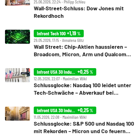
25.06.2026, 22:24 ‧ Philipp Schleu
Wall‑Street‑Schluss: Dow Jones mit
Rekordhoch
+1,19
Infront Tech 100
%
29.05.2026, 17:15 ‧ Annalena Götz
Wall Street: Chip‑Aktien haussieren –
Broadcom, Micron, Arm und Qualcomm
auf Rekordhoch
+0,25
Infront USA 30 Industrial
%
12.05.2026, 22:07 ‧ Maximilian Völkl
Schlussglocke: Nasdaq 100 leidet unter
Tech‑Schwäche – Abverkauf bei
Qualcomm und Co
+0,25
Infront USA 30 Industrial
%
11.05.2026, 22:08 ‧ Maximilian Völkl
Schlussglocke: S&P 500 und Nasdaq 100
mit Rekorden – Micron und Co feuern
Chip‑Rally weiter an