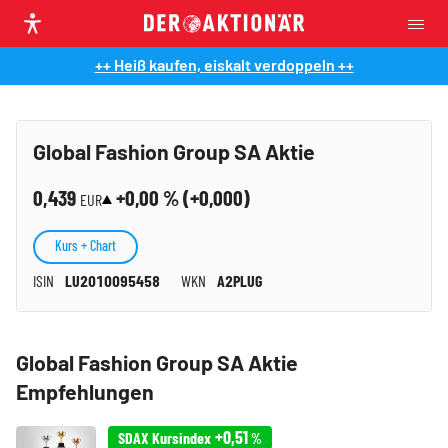
++ Heiß kaufen, eiskalt verdoppeln ++
Global Fashion Group SA Aktie
0,439
+0,00
% (
+0,000
)
EUR
Kurs + Chart
ISIN
LU2010095458
WKN
A2PLUG
Global Fashion Group SA Aktie
Empfehlungen
+0,51
SDAX Kursindex
%