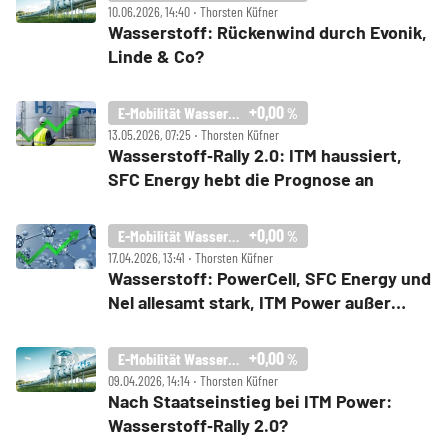
10.06.2026, 14:40 ‧ Thorsten Küfner
Wasserstoff: Rückenwind durch Evonik,
Linde & Co?
+0,00
E-Mobilität Wasserstoff Index
%
13.05.2026, 07:25 ‧ Thorsten Küfner
Wasserstoff‑Rally 2.0: ITM haussiert,
SFC Energy hebt die Prognose an
+0,00
E-Mobilität Wasserstoff Index
%
17.04.2026, 13:41 ‧ Thorsten Küfner
Wasserstoff: PowerCell, SFC Energy und
Nel allesamt stark, ITM Power außer
Rand und Band
+0,00
E-Mobilität Wasserstoff Index
%
09.04.2026, 14:14 ‧ Thorsten Küfner
Nach Staatseinstieg bei ITM Power:
Wasserstoff‑Rally 2.0?