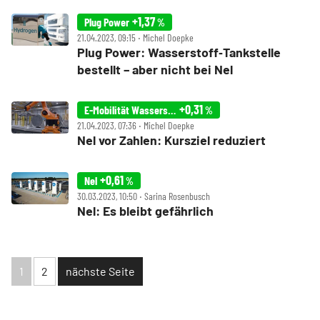
+1,37
Plug Power
%
21.04.2023, 09:15 ‧ Michel Doepke
Plug Power: Wasserstoff‑Tankstelle
bestellt – aber nicht bei Nel
+0,31
E-Mobilität Wasserstoff Index
%
21.04.2023, 07:36 ‧ Michel Doepke
Nel vor Zahlen: Kursziel reduziert
+0,61
Nel
%
30.03.2023, 10:50 ‧ Sarina Rosenbusch
Nel: Es bleibt gefährlich
1
2
nächste Seite