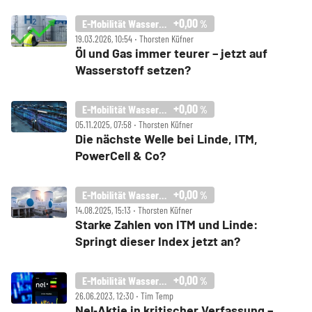
+0,00
E-Mobilität Wasserstoff Index
%
19.03.2026, 10:54 ‧ Thorsten Küfner
Öl und Gas immer teurer – jetzt auf
Wasserstoff setzen?
+0,00
E-Mobilität Wasserstoff Index
%
05.11.2025, 07:58 ‧ Thorsten Küfner
Die nächste Welle bei Linde, ITM,
PowerCell & Co?
+0,00
E-Mobilität Wasserstoff Index
%
14.08.2025, 15:13 ‧ Thorsten Küfner
Starke Zahlen von ITM und Linde:
Springt dieser Index jetzt an?
+0,00
E-Mobilität Wasserstoff Index
%
26.06.2023, 12:30 ‧ Tim Temp
Nel‑Aktie in kritischer Verfassung –