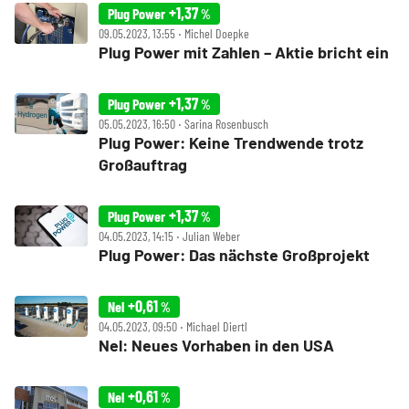
+1,37
Plug Power
%
09.05.2023, 13:55 ‧ Michel Doepke
Plug Power mit Zahlen – Aktie bricht ein
+1,37
Plug Power
%
05.05.2023, 16:50 ‧ Sarina Rosenbusch
Plug Power: Keine Trendwende trotz
Großauftrag
+1,37
Plug Power
%
04.05.2023, 14:15 ‧ Julian Weber
Plug Power: Das nächste Großprojekt
+0,61
Nel
%
04.05.2023, 09:50 ‧ Michael Diertl
Nel: Neues Vorhaben in den USA
+0,61
Nel
%