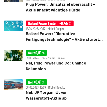
Plug Power: Umsatzziel überrascht –
Aktie knackt wichtige Hürde
-0,45
Ballard Power Systems
%
12.06.2023, 20:17 ‧ Michel Doepke
Ballard Power: "Disruptive
Fertigungstechnologie" – Aktie startet
durch
+0,61
Nel
%
09.06.2023, 07:41 ‧ Michel Doepke
Nel, Plug Power und Co: Chance
Kolumbien
+0,61
Nel
%
08.06.2023, 13:09 ‧ Michel Doepke
Nel: JPMorgan rät von
Wasserstoff‑Aktie ab