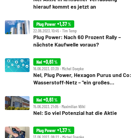
hierauf kommt es jetzt an
+1,37
Plug Power
%
22.06.2023, 10:45 ‧ Tim Temp
Plug Power: Nach 60 Prozent Rally –
nächste Kaufwelle voraus?
+0,61
Nel
%
16.06.2023, 07:39 ‧ Michel Doepke
Nel, Plug Power, Hexagon Purus und Co:
Wasserstoff‑Netz – "ein großes
wirtschaftliches Projekt"
+0,61
Nel
%
15.06.2023, 21:05 ‧ Maximilian Völkl
Nel: So viel Potenzial hat die Aktie
+1,37
Plug Power
%
13.06.2023, 08:22 ‧ Michel Doepke