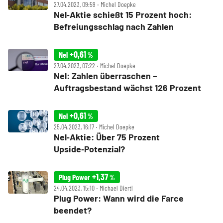
27.04.2023, 09:59 ‧ Michel Doepke
Nel‑Aktie schießt 15 Prozent hoch:
Befreiungsschlag nach Zahlen
+0,61
Nel
%
27.04.2023, 07:22 ‧ Michel Doepke
Nel: Zahlen überraschen –
Auftragsbestand wächst 126 Prozent
+0,61
Nel
%
25.04.2023, 16:17 ‧ Michel Doepke
Nel‑Aktie: Über 75 Prozent
Upside‑Potenzial?
+1,37
Plug Power
%
24.04.2023, 15:10 ‧ Michael Diertl
Plug Power: Wann wird die Farce
beendet?