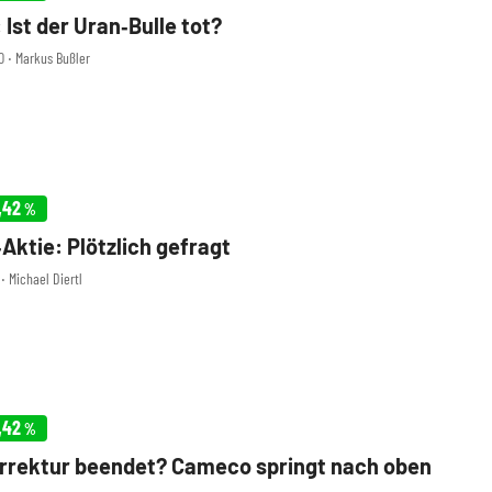
Ist der Uran‑Bulle tot?
0 ‧ Markus Bußler
,42
%
ktie: Plötzlich gefragt
 ‧ Michael Diertl
,42
%
rrektur beendet? Cameco springt nach oben