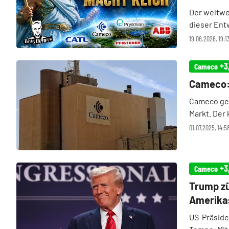
Der weltwe
dieser Entw
großen KI-
19.06.2026, 19:
Anwendunge
+3
Cameco
Cameco: 
Cameco geh
Markt. Der
globalen U
01.07.2025, 14:
CO₂-freie 
+3
Cameco
Trump zü
Amerikas
US-Präside