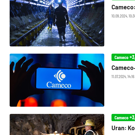
Cameco: 
10.09.2024, 10:3
+3
Cameco
Cameco‑A
11.07.2024, 14:16
+3
Cameco
Uran: Ko