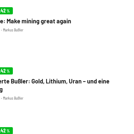
,42
%
e: Make mining great again
0 ‧ Markus Bußler
,42
%
rte Bußler: Gold, Lithium, Uran – und eine
g
8 ‧ Markus Bußler
,42
%