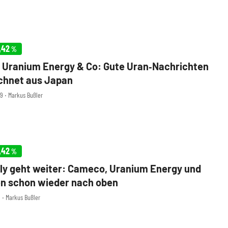
,42
%
Uranium Energy & Co: Gute Uran‑Nachrichten
chnet aus Japan
29 ‧ Markus Bußler
,42
%
ly geht weiter: Cameco, Uranium Energy und
n schon wieder nach oben
3 ‧ Markus Bußler