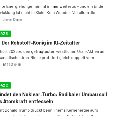
ite Energiehunger nimmt immer weiter zu - und ein Ende
icklung ist nicht in Sicht. Kein Wunder: Vor allem die
Konzerne benötigen für ihre rechenintensiven
13 ‧ Jochen Kauper
n und Rechenzentren immer gewaltigere Mengen an St ...
,42
%
Der Rohstoff‑König im KI‑Zeitalter
ört 2025 zu den gefragtesten westlichen Uran-Aktien am
 kanadische Uran-Riese profitiert gleich doppelt vom
mbruch: Einerseits durch die Rückkehr der Atomkraft als
58 ‧ DER AKTIONÄR
alternative Energiegewinnung und andererse ...
,42
%
ndet den Nuklear‑Turbo: Radikaler Umbau soll
 Atomkraft entfesseln
nt Donald Trump drückt beim Thema Kernenergie aufs