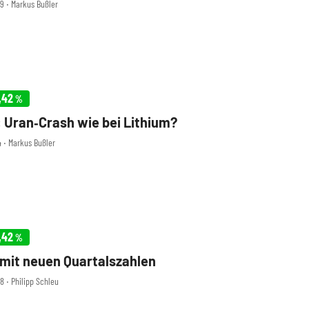
49 ‧ Markus Bußler
,42
%
Uran‑Crash wie bei Lithium?
4 ‧ Markus Bußler
,42
%
mit neuen Quartalszahlen
8 ‧ Philipp Schleu