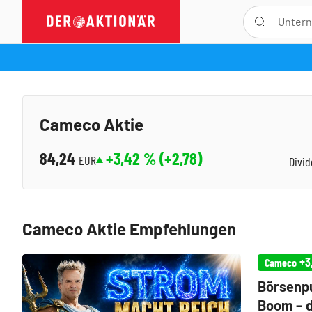
Cameco Aktie
84,24
+3,42
% (
+2,78
)
EUR
Divi
Cameco Aktie Empfehlungen
+3
Cameco
Börsenp
Boom – d