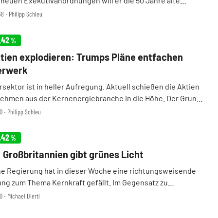
 neuen Exekutivanordnungen will er die 50 Jahre alte
htsbehörde NRC (Nuclear Regulatory Commission) „total
8 ‧ Philipp Schleu
tt reformieren“. Das Ziel: Genehmigungen für neu ...
,42
%
ien explodieren: Trumps Pläne entfachen
erwerk
sektor ist in heller Aufregung. Aktuell schießen die Aktien
ehmen aus der Kernenergiebranche in die Höhe. Der Grund:
wonach US-Präsident Donald Trump kurz davorsteht,
0 ‧ Philipp Schleu
Exekutivanordnungen zur Beschleunigung des Baus ...
,42
%
Großbritannien gibt grünes Licht
che Regierung hat in dieser Woche eine richtungsweisende
ng zum Thema Kernkraft gefällt. Im Gegensatz zu
d will man den Ausbau der Atomenergie im Land weiter
0 ‧ Michael Diertl
n und insbesondere auf Small Modular Reactors ( ...