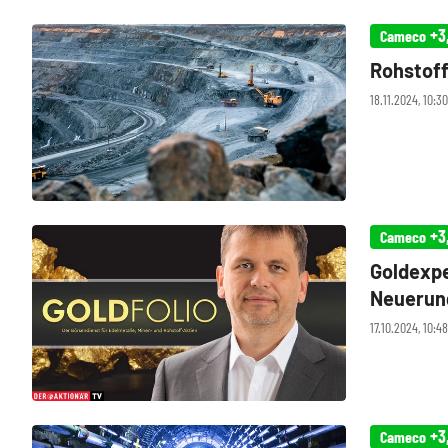
+3
Cameco
Rohstoff
18.11.2024, 10:3
+3
Cameco
Goldexpe
Neuerun
17.10.2024, 10:4
+3
Cameco