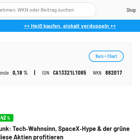
++ Heiß kaufen, eiskalt verdoppeln ++
Kurs + Chart
dende
0,18 %
ISIN
CA13321L1085
WKN
882017
,42
%
unk: Tech‑Wahnsinn, SpaceX‑Hype & der grüne
iese Aktien profitieren