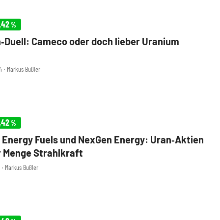
,42
%
‑Duell: Cameco oder doch lieber Uranium
4 ‧ Markus Bußler
,42
%
Energy Fuels und NexGen Energy: Uran‑Aktien
r Menge Strahlkraft
3 ‧ Markus Bußler