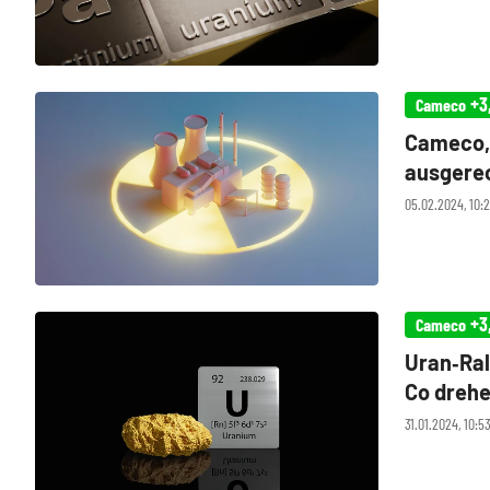
+3
Cameco
Cameco, 
ausgere
05.02.2024, 10:
+3
Cameco
Uran‑Ral
Co drehe
31.01.2024, 10:5