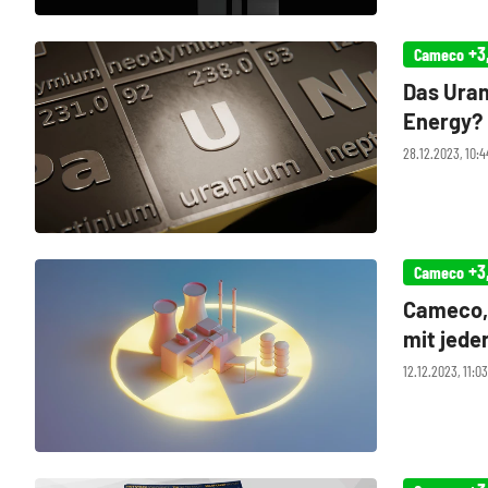
+3
Cameco
Das Uran
Energy?
28.12.2023, 10:4
+3
Cameco
Cameco, 
mit jede
12.12.2023, 11:0