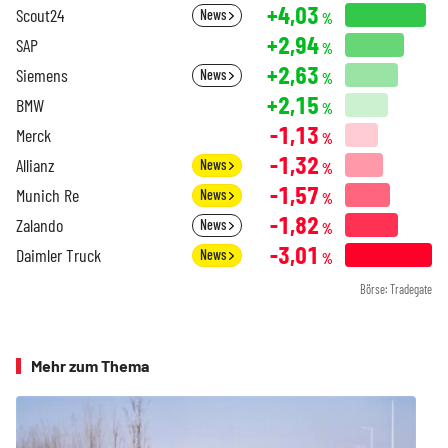
+4,03
Scout24
News
%
+2,94
SAP
%
+2,63
Siemens
News
%
+2,15
BMW
%
-1,13
Merck
%
-1,32
Allianz
News
%
-1,57
Munich Re
News
%
-1,82
Zalando
News
%
-3,01
Daimler Truck
News
%
Börse: Tradegate
Mehr zum Thema