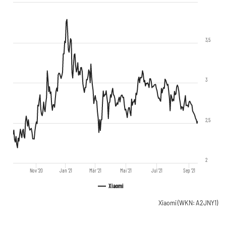
3,5
3
2,5
2
Nov '20
Jan '21
Mär '21
Mai '21
Jul '21
Sep '21
Xiaomi
Xiaomi
(WKN: A2JNY1)