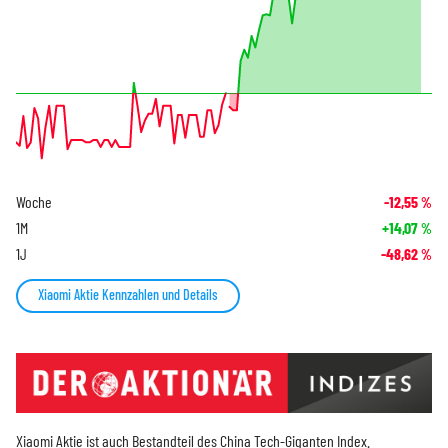
Woche
-12,55
%
1M
+14,07
%
1J
-48,62
%
Xiaomi Aktie Kennzahlen und Details
Xiaomi Aktie ist auch Bestandteil des
China Tech-Giganten Index
.