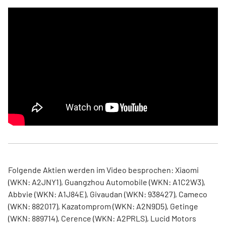
Folgende Aktien werden im Video besprochen: Xiaomi
(WKN: A2JNY1), Guangzhou Automobile (WKN: A1C2W3),
Abbvie (WKN: A1J84E), Givaudan (WKN: 938427), Cameco
(WKN: 882017), Kazatomprom (WKN: A2N9D5), Getinge
(WKN: 889714), Cerence (WKN: A2PRLS), Lucid Motors