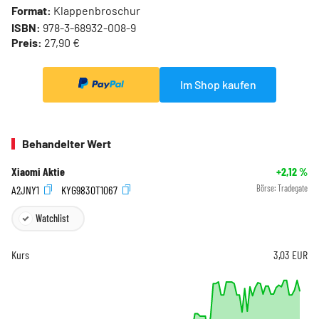
Format:
Klappenbroschur
ISBN:
978-3-68932-008-9
Preis:
27,90 €
Im Shop kaufen
Behandelter Wert
Xiaomi Aktie
+2,12
%
A2JNY1
KYG9830T1067
Börse:
Tradegate
Watchlist
Kurs
3,03
EUR