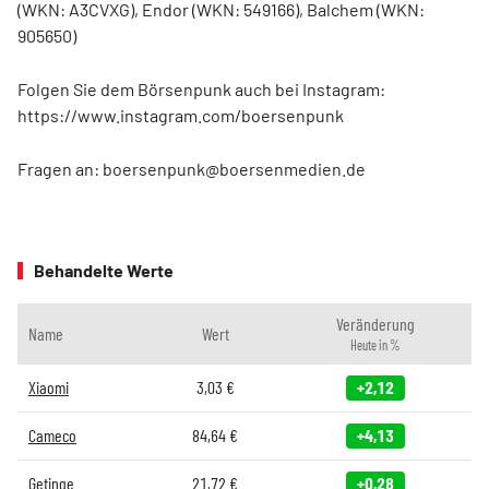
(WKN: A3CVXG), Endor (WKN: 549166), Balchem (WKN:
905650)
Folgen Sie dem Börsenpunk auch bei Instagram:
https://www.instagram.com/boersenpunk
Fragen an: boersenpunk@boersenmedien.de
Behandelte Werte
Veränderung
Name
Wert
Heute in %
Xiaomi
3,03
€
+2,12
Cameco
84,64
€
+4,13
Getinge
21,72
€
+0,28