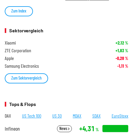
Zum Index
Sektorvergleich
Xiaomi
+2,12
%
ZTE Corporation
+1,83
%
Apple
-0,28
%
Samsung Electronics
-1,11
%
Zum Sektorvergleich
Tops & Flops
DAX
US Tech 100
US 30
MDAX
SDAX
EuroStoxx
+4,31
Infineon
News
%