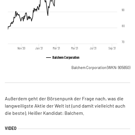
90
80
70
Nov '20
Jan '21
Mär '21
Mai '21
Jul '21
Sep '21
Balchem Corporation
Balchem Corporation
(WKN: 905650)
Außerdem geht der Börsenpunk der Frage nach, was die
langweiligste Aktie der Welt ist (und damit vielleicht auch
die beste). Heißer Kandidat: Balchem.