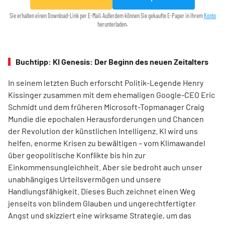
Sie erhalten einen Download-Link per E-Mail. Außerdem können Sie gekaufte E-Paper in Ihrem
Konto
herunterladen.
Buchtipp: KI Genesis: Der Beginn des neuen Zeitalters
In seinem letzten Buch erforscht Politik-Legende Henry
Kissinger zusammen mit dem ehemaligen Google-CEO Eric
Schmidt und dem früheren Microsoft-Topmanager Craig
Mundie die epochalen Herausforderungen und Chancen
der Revolution der künstlichen Intelligenz. KI wird uns
helfen, enorme Krisen zu bewältigen – vom Klimawandel
über geo­poli­tische Konflikte bis hin zur
Einkommensungleichheit. Aber sie bedroht auch unser
unabhängiges Urteilsvermögen und unsere
Handlungsfähigkeit. Dieses Buch zeichnet einen Weg
jenseits von blindem Glauben und ungerechtfertigter
Angst und skizziert eine wirksame Strategie, um das