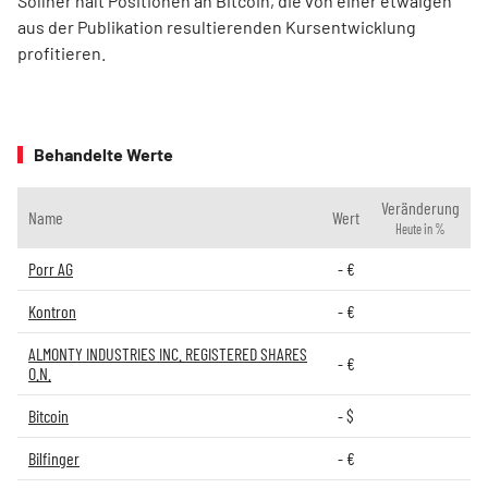
Söllner hält Positionen an Bitcoin, die von einer etwaigen
aus der Publikation resultierenden Kursentwicklung
profitieren.
Behandelte Werte
Veränderung
Name
Wert
Heute in %
Porr AG
-
€
Kontron
-
€
ALMONTY INDUSTRIES INC. REGISTERED SHARES
-
€
O.N.
Bitcoin
-
$
Bilfinger
-
€