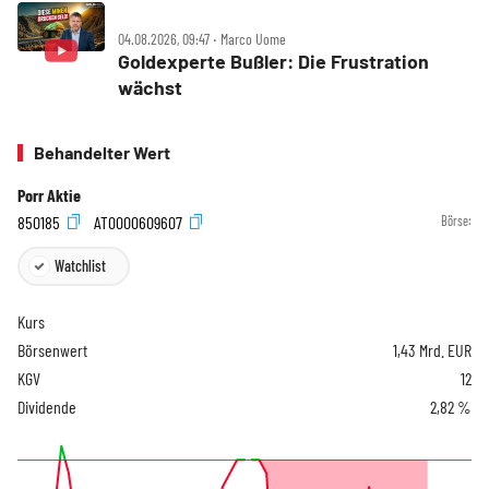
04.08.2026, 09:47 ‧ Marco Uome
Goldexperte Bußler: Die Frustration
wächst
Behandelter Wert
Porr Aktie
850185
AT0000609607
Börse:
Watchlist
Kurs
Börsenwert
1,43 Mrd. EUR
KGV
12
Dividende
2,82 %