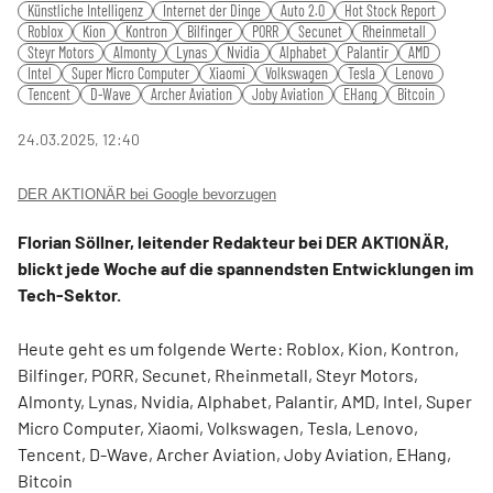
fulls
Künstliche Intelligenz
Internet der Dinge
Auto 2.0
Hot Stock Report
Roblox
Kion
Kontron
Bilfinger
PORR
Secunet
Rheinmetall
Steyr Motors
Almonty
Lynas
Nvidia
Alphabet
Palantir
AMD
Intel
Super Micro Computer
Xiaomi
Volkswagen
Tesla
Lenovo
Tencent
D-Wave
Archer Aviation
Joby Aviation
EHang
Bitcoin
24.03.2025, 12:40
DER AKTIONÄR bei Google bevorzugen
Florian Söllner, leitender Redakteur bei DER AKTIONÄR,
blickt jede Woche auf die spannendsten Entwicklungen im
Tech-Sektor.
Heute geht es um folgende Werte: Roblox, Kion, Kontron,
Bilfinger, PORR, Secunet, Rheinmetall, Steyr Motors,
Almonty, Lynas, Nvidia, Alphabet, Palantir, AMD, Intel, Super
Micro Computer, Xiaomi, Volkswagen, Tesla, Lenovo,
Tencent, D-Wave, Archer Aviation, Joby Aviation, EHang,
Bitcoin