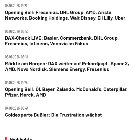
05.08.2026, 14:21
Opening Bell: Fresenius, DHL Group, AMD, Arista
Networks, Booking Holdings, Walt Disney, Eli Lilly, Uber
05.08.2026, 08:53
DAX‑Check LIVE: Basler, Commerzbank, DHL Group,
Fresenius, Infineon, Vonovia im Fokus
05.08.2026, 08:18
Märkte am Morgen: DAX weiter auf Rekordjagd ‑ SpaceX,
AMD, Novo Nordisk, Siemens Energy, Fresenius
04.08.2026, 14:25
Opening Bell: Öl, Bayer, Zalando, McDonald's, Caterpillar,
Pfizer, Merck, AMD
04.08.2026, 09:47
Goldexperte Bußler: Die Frustration wächst
Highlights