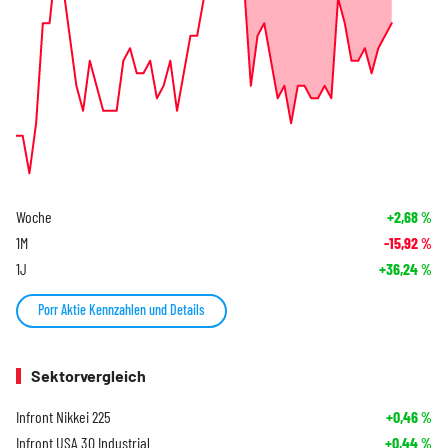
Woche
+2,68
%
1M
-15,92
%
1J
+36,24
%
Porr Aktie Kennzahlen und Details
Sektorvergleich
Infront Nikkei 225
+0,46
%
Infront USA 30 Industrial
+0,44
%