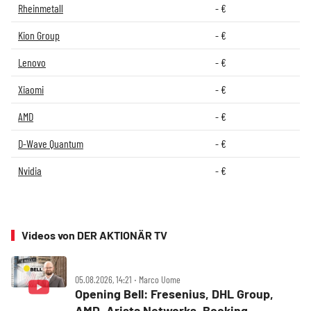
Rheinmetall
-
€
Kion Group
-
€
Lenovo
-
€
Xiaomi
-
€
AMD
-
€
D-Wave Quantum
-
€
Nvidia
-
€
Videos von DER AKTIONÄR TV
05.08.2026, 14:21 ‧ Marco Uome
Opening Bell: Fresenius, DHL Group,
AMD, Arista Networks, Booking