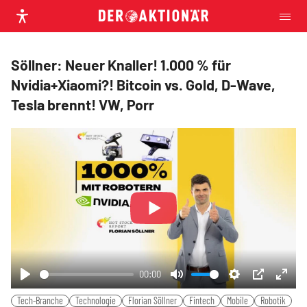
Söllner: Neuer Knaller! 1.000 % für
Nvidia+Xiaomi?! Bitcoin vs. Gold, D-Wave,
Tesla brennt! VW, Porr
Play
00:00
Play
Mute
Settings
PIP
Ente
Tech-Branche
Technologie
Florian Söllner
Fintech
Mobile
Robotik