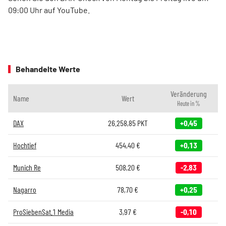
09:00 Uhr auf YouTube.
Behandelte Werte
Veränderung
Name
Wert
Heute in %
DAX
26.258,85
PKT
+0,45
Hochtief
454,40
€
+0,13
Munich Re
508,20
€
-2,83
Nagarro
78,70
€
+0,25
ProSiebenSat.1 Media
3,97
€
-0,10