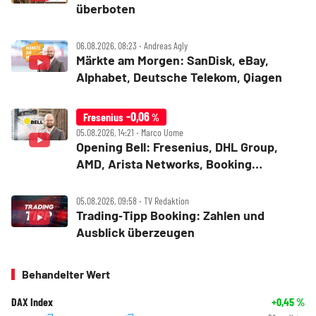
überboten
06.08.2026, 08:23 ‧ Andreas Agly
Märkte am Morgen: SanDisk, eBay,
Alphabet, Deutsche Telekom, Qiagen
-0,06
Fresenius
%
05.08.2026, 14:21 ‧ Marco Uome
Opening Bell: Fresenius, DHL Group,
AMD, Arista Networks, Booking
Holdings, Walt Disney, Eli Lilly, Uber
05.08.2026, 09:58 ‧ TV Redaktion
Trading‑Tipp Booking: Zahlen und
Ausblick überzeugen
Behandelter Wert
DAX Index
+0,45
%