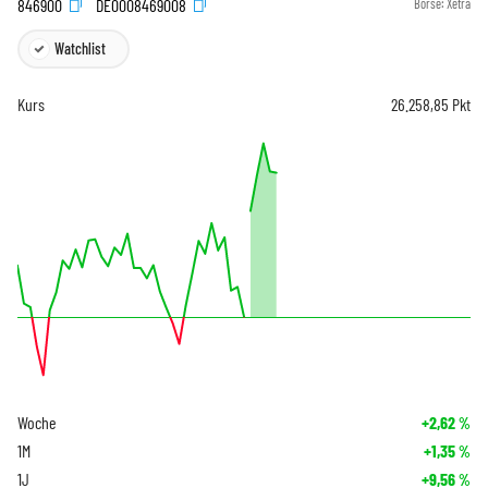
846900
DE0008469008
Börse:
Xetra
Watchlist
Kurs
26.258,85
Pkt
Woche
+2,62
%
1M
+1,35
%
1J
+9,56
%