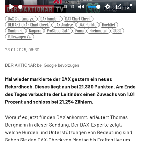
00:00
Play
Mute
Settings
PIP
Ente
DAX Chartanalyse
DAX handeln
DAX Chart Check
fulls
DER AKTIONÄR Chart Check
DAX Analyse
DAX Punkte
Hochtief
Munich Re
Nagarro
ProSiebenSat.1
Puma
Rheinmetall
SUSS
Volkswagen Vz.
23.01.2025, 09:30
DER AKTIONÄR bei Google bevorzugen
Mal wieder markierte der DAX gestern ein neues
Rekordhoch. Dieses liegt nun bei 21.330 Punkten. Am Ende
des Tages verbuchte der Leitindex einen Zuwachs von 1,01
Prozent und schloss bei 21.254 Zählern.
Worauf es jetzt für den DAX ankommt, erläutert Thomas
Bergmann in dieser Sendung. Der DAX-Experte zeigt,
welche Hürden und Unterstützungen von Bedeutung sind.
Sehen Sie den DAX-Check von Montag bis Freitag live um