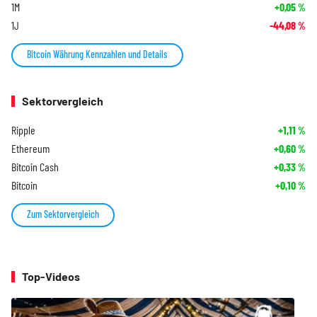
1M
+0,05
%
1J
-44,08
%
Bitcoin Währung Kennzahlen und Details
Sektorvergleich
Ripple
+1,11
%
Ethereum
+0,60
%
Bitcoin Cash
+0,33
%
Bitcoin
+0,10
%
Zum Sektorvergleich
Top-Videos