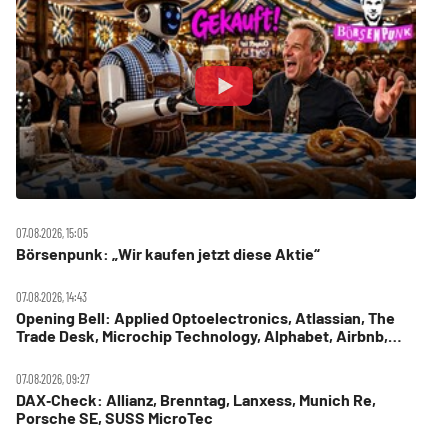
07.08.2026, 15:05
Börsenpunk: „Wir kaufen jetzt diese Aktie“
07.08.2026, 14:43
Opening Bell: Applied Optoelectronics, Atlassian, The
Trade Desk, Microchip Technology, Alphabet, Airbnb,
Western Digital
07.08.2026, 09:27
DAX‑Check: Allianz, Brenntag, Lanxess, Munich Re,
Porsche SE, SUSS MicroTec