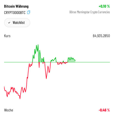
Bitcoin Währung
+0,10
%
CRYPT0000BTC
Börse:
Morningstar Crypto Currencies
Watchlist
Kurs
64.935,2850
Woche
-0,46
%