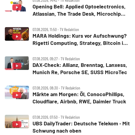
07.08.2026, 14:43 ‧ TV Redaktion
Opening Bell: Applied Optoelectronics,
Atlassian, The Trade Desk, Microchip
Technology, Alphabet, Airbnb, Western
Digital
07.08.2026, 11:50 ‧ TV Redaktion
MARA Holdings: Kurs vor Aufschwung?
Rigetti Computing, Strategy, Bitcoin in
der Analyse
07.08.2026, 09:27 ‧ TV Redaktion
DAX‑Check: Allianz, Brenntag, Lanxess,
Munich Re, Porsche SE, SUSS MicroTec
07.08.2026, 08:30 ‧ TV Redaktion
Märkte am Morgen: Öl, ConocoPhillips,
Cloudflare, Airbnb, RWE, Daimler Truck
07.08.2026, 07:50 ‧ TV Redaktion
UBS DailyTrader: Deutsche Telekom ‑ Mit
Schwung nach oben