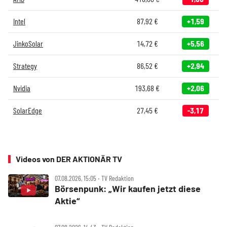
Intel
87,92
€
+1,59
JinkoSolar
14,72
€
+5,56
Strategy
86,52
€
+2,94
Nvidia
193,68
€
+2,06
SolarEdge
27,45
€
-3,17
Videos von DER AKTIONÄR TV
07.08.2026, 15:05 ‧ TV Redaktion
Börsenpunk: „Wir kaufen jetzt diese
Aktie“