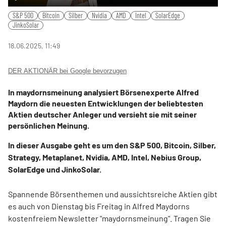
Play
Mute
Settings
PIP
Ente
S&P 500
Bitcoin
Silber
Nvidia
AMD
Intel
SolarEdge
fulls
JinkoSolar
18.06.2025, 11:49
DER AKTIONÄR bei Google bevorzugen
In maydornsmeinung analysiert Börsenexperte Alfred
Maydorn die neuesten Entwicklungen der beliebtesten
Aktien deutscher Anleger und versieht sie mit seiner
persönlichen Meinung.
In dieser Ausgabe geht es um den S&P 500, Bitcoin, Silber,
Strategy, Metaplanet, Nvidia, AMD, Intel, Nebius Group,
SolarEdge und JinkoSolar.
Spannende Börsenthemen und aussichtsreiche Aktien gibt
es auch von Dienstag bis Freitag in Alfred Maydorns
kostenfreiem Newsletter "maydornsmeinung". Tragen Sie