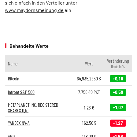
sich einfach in den Verteiler unter
www.maydornsmeinung.de
ein.
Behandelte Werte
Veränderung
Name
Wert
Heute in %
Bitcoin
64.935,2850
$
+0,10
Infront S&P 500
7.756,40
PKT
+0,59
METAPLANET INC. REGISTERED
+1,07
1,23
€
SHARES O.N.
YANDEX NV-A
162,56
$
-1,27
AMD
418,00
€
-1,66