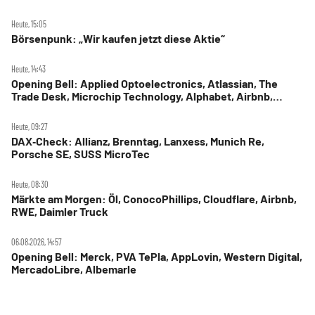
Heute, 15:05
Börsenpunk: „Wir kaufen jetzt diese Aktie“
Heute, 14:43
Opening Bell: Applied Optoelectronics, Atlassian, The
Trade Desk, Microchip Technology, Alphabet, Airbnb,
Western Digital
Heute, 09:27
DAX‑Check: Allianz, Brenntag, Lanxess, Munich Re,
Porsche SE, SUSS MicroTec
Heute, 08:30
Märkte am Morgen: Öl, ConocoPhillips, Cloudflare, Airbnb,
RWE, Daimler Truck
06.08.2026, 14:57
Opening Bell: Merck, PVA TePla, AppLovin, Western Digital,
MercadoLibre, Albemarle