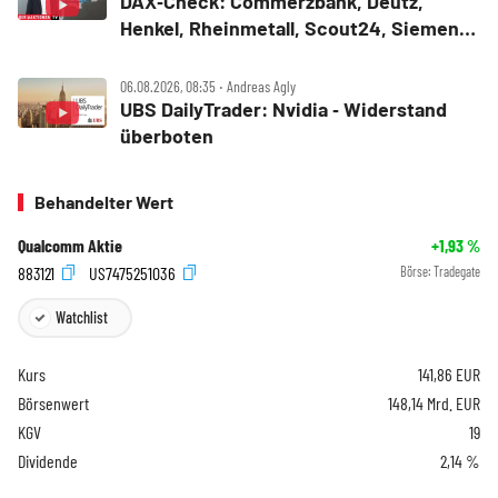
DAX‑Check: Commerzbank, Deutz,
Henkel, Rheinmetall, Scout24, Siemens,
SUSS MicroTec, United Internet
06.08.2026, 08:35 ‧ Andreas Agly
UBS DailyTrader: Nvidia ‑ Widerstand
überboten
Behandelter Wert
Qualcomm Aktie
+1,93
%
883121
US7475251036
Börse:
Tradegate
Watchlist
Kurs
141,86
EUR
Börsenwert
148,14 Mrd. EUR
KGV
19
Dividende
2,14 %