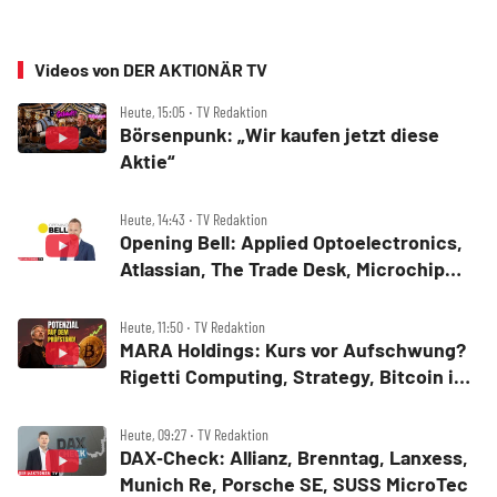
Videos von DER AKTIONÄR TV
Heute, 15:05 ‧ TV Redaktion
Börsenpunk: „Wir kaufen jetzt diese
Aktie“
Heute, 14:43 ‧ TV Redaktion
Opening Bell: Applied Optoelectronics,
Atlassian, The Trade Desk, Microchip
Technology, Alphabet, Airbnb, Western
Digital
Heute, 11:50 ‧ TV Redaktion
MARA Holdings: Kurs vor Aufschwung?
Rigetti Computing, Strategy, Bitcoin in
der Analyse
Heute, 09:27 ‧ TV Redaktion
DAX‑Check: Allianz, Brenntag, Lanxess,
Munich Re, Porsche SE, SUSS MicroTec