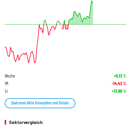
Woche
+6,13
%
1M
-14,43
%
1J
+13,86
%
Qualcomm Aktie Kennzahlen und Details
Sektorvergleich