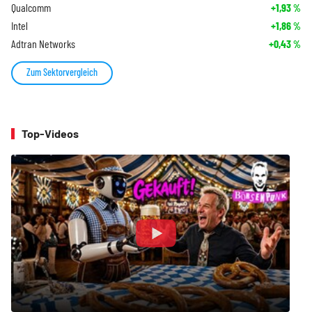
Qualcomm
+1,93
%
Intel
+1,86
%
Adtran Networks
+0,43
%
Zum Sektorvergleich
Top-Videos