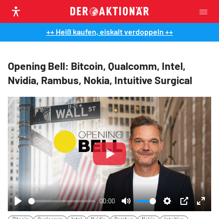
++ Heiß kaufen, eiskalt verdoppeln ++
Opening Bell: Bitcoin, Qualcomm, Intel,
Nvidia, Rambus, Nokia, Intuitive Surgical
Play
00:00
Play
Mute
Settings
PIP
Ente