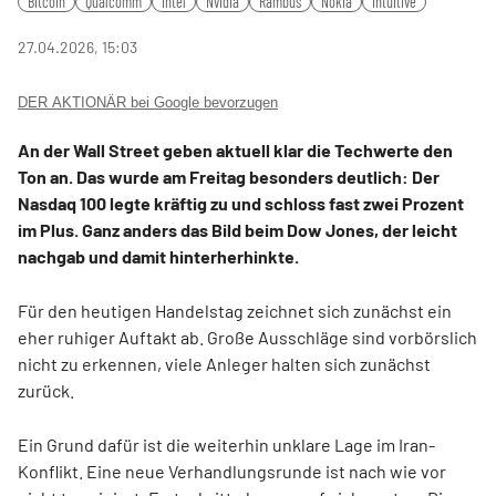
Bitcoin
Qualcomm
Intel
Nvidia
Rambus
Nokia
Intuitive
fulls
27.04.2026, 15:03
DER AKTIONÄR bei Google bevorzugen
An der Wall Street geben aktuell klar die Techwerte den
Ton an. Das wurde am Freitag besonders deutlich: Der
Nasdaq 100 legte kräftig zu und schloss fast zwei Prozent
im Plus. Ganz anders das Bild beim Dow Jones, der leicht
nachgab und damit hinterherhinkte.
Für den heutigen Handelstag zeichnet sich zunächst ein
eher ruhiger Auftakt ab. Große Ausschläge sind vorbörslich
nicht zu erkennen, viele Anleger halten sich zunächst
zurück.
Ein Grund dafür ist die weiterhin unklare Lage im Iran-
Konflikt. Eine neue Verhandlungsrunde ist nach wie vor