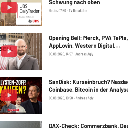
Schwung nach oben
Heute, 07:50 ‧ TV Redaktion
Opening Bell: Merck, PVA TePla,
AppLovin, Western Digital,
MercadoLibre, Albemarle
06.08.2026, 14:57 ‧ Andreas Agly
SanDisk: Kurseinbruch? Nasdaq
Coinbase, Bitcoin in der Analys
06.08.2026, 10:58 ‧ Andreas Agly
DAX‑Check: Commerzbank, Deu