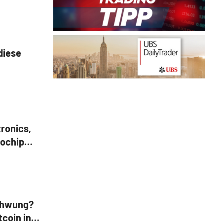
diese
tronics,
rochip
 Western
chwung?
tcoin in