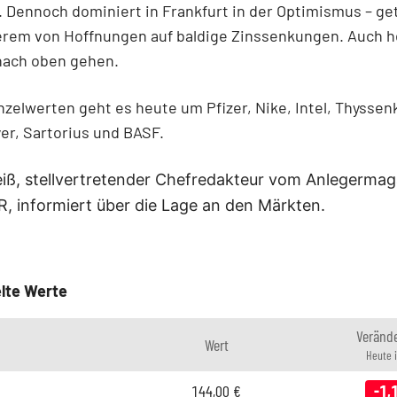
 Dennoch dominiert in Frankfurt in der Optimismus – ge
erem von Hoffnungen auf baldige Zinssenkungen. Auch 
nach oben gehen.
nzelwerten geht es heute um Pfizer, Nike, Intel, Thyssen
er, Sartorius und BASF.
iß, stellvertretender Chefredakteur vom Anlegerma
 informiert über die Lage an den Märkten.
lte Werte
Veränd
Wert
Heute 
144,00
€
-1,