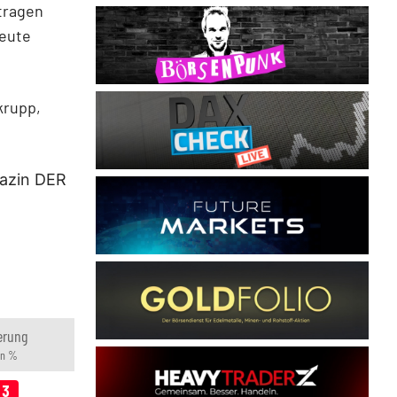
tragen
heute
krupp,
gazin DER
erung
in %
13