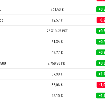
.
231,40
€
+0,
pp
12,57
€
-0,
26.319,45
PKT
+0,
51,34
€
+0,
49,77
€
+0,
 500
7.756,96
PKT
+0,
87,90
€
+1,
36,06
€
-1,
23,10
€
+1,