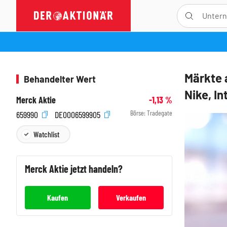
Märkte 
Behandelter Wert
Nike, I
Merck Aktie
-1,13
%
Börse:
Tradegate
659990
DE0006599905
Watchlist
Merck
Aktie jetzt handeln?
Kaufen
Verkaufen