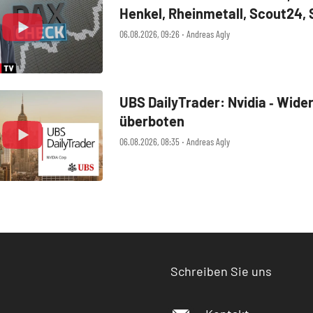
Henkel, Rheinmetall, Scout24,
SUSS MicroTec, United Interne
06.08.2026, 09:26 ‧ Andreas Agly
UBS DailyTrader: Nvidia ‑ Wide
überboten
06.08.2026, 08:35 ‧ Andreas Agly
Schreiben Sie uns