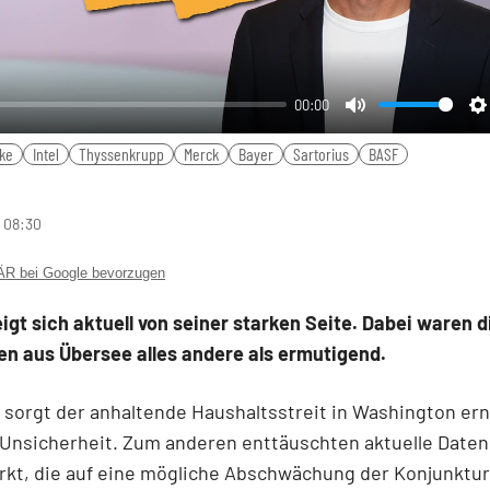
00:00
Mute
S
ke
Intel
Thyssenkrupp
Merck
Bayer
Sartorius
BASF
 08:30
 bei Google bevorzugen
igt sich aktuell von seiner starken Seite. Dabei waren d
en aus Übersee alles andere als ermutigend.
sorgt der anhaltende Haushaltsstreit in Washington ern
 Unsicherheit. Zum anderen enttäuschten aktuelle Date
rkt, die auf eine mögliche Abschwächung der Konjunktur