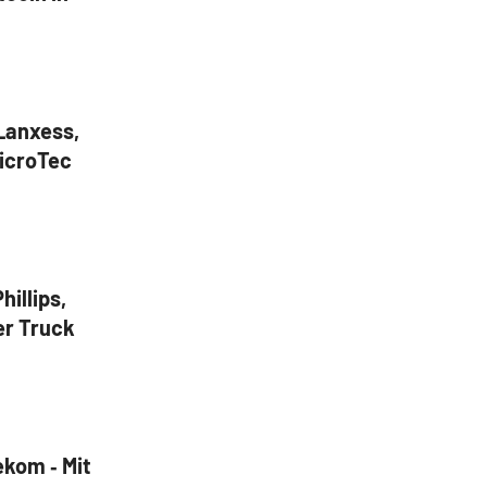
Lanxess,
icroTec
illips,
er Truck
ekom ‑ Mit