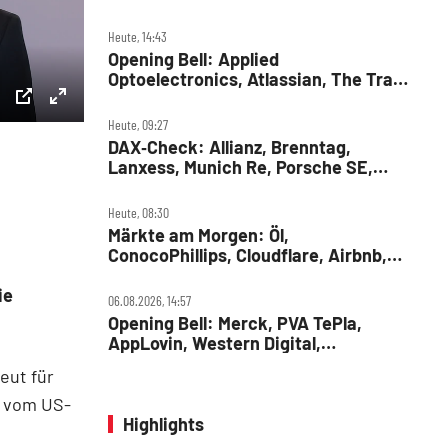
Heute, 14:43
Opening Bell: Applied
Optoelectronics, Atlassian, The Trade
Desk, Microchip Technology,
Alphabet, Airbnb, Western Digital
ettings
PIP
Enter
Heute, 09:27
DAX‑Check: Allianz, Brenntag,
fullscreen
Lanxess, Munich Re, Porsche SE,
SUSS MicroTec
Heute, 08:30
Märkte am Morgen: Öl,
ConocoPhillips, Cloudflare, Airbnb,
RWE, Daimler Truck
ie
06.08.2026, 14:57
Opening Bell: Merck, PVA TePla,
AppLovin, Western Digital,
MercadoLibre, Albemarle
eut für
n vom US-
Highlights