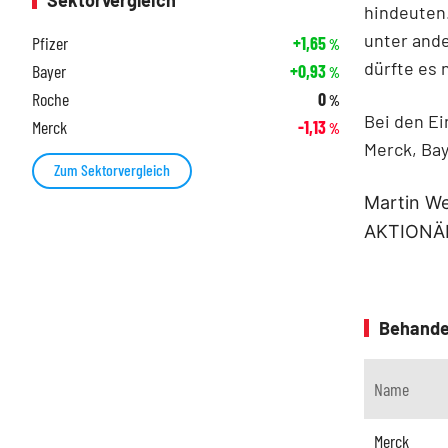
Sektorvergleich
hindeuten.
unter and
Pfizer
+1,65
%
dürfte es 
Bayer
+0,93
%
Roche
0
%
Bei den Ei
Merck
-1,13
%
Merck, Bay
Zum Sektorvergleich
Martin We
AKTIONÄR,
Behande
Name
Merck