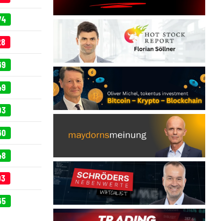
74
28
69
49
93
60
48
03
65