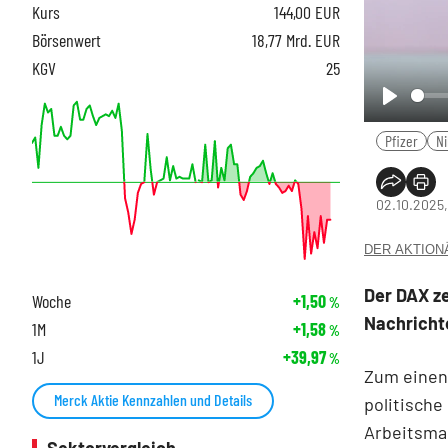
Kurs
144,00
EUR
Börsenwert
18,77 Mrd. EUR
KGV
25
Play
Pfizer
Ni
02.10.2025,
DER AKTIONÄR
Der DAX ze
Woche
+1,50
%
Nachricht
1M
+1,58
%
1J
+39,97
%
Zum einen 
Merck Aktie Kennzahlen und Details
politische
Arbeitsma