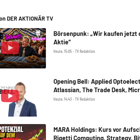
von DER AKTIONÄR TV
Börsenpunk: „Wir kaufen jetzt 
Aktie“
Heute, 15:05 ‧ TV Redaktion
Opening Bell: Applied Optoelec
Atlassian, The Trade Desk, Mic
Technology, Alphabet, Airbnb,
Heute, 14:43 ‧ TV Redaktion
Digital
MARA Holdings: Kurs vor Aufs
Rigetti Computing, Strategy, Bi