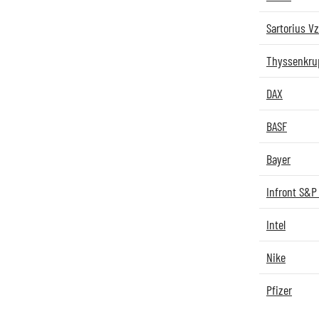
Sartorius Vz
Thyssenkru
DAX
BASF
Bayer
Infront S&P
Intel
Nike
Pfizer