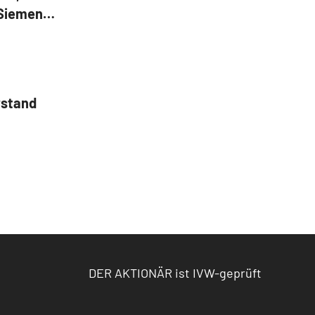
 Siemens,
t
rstand
DER AKTIONÄR ist IVW-geprüft