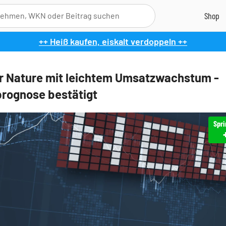
++ Heiß kaufen, eiskalt verdoppeln ++
r Nature mit leichtem Umsatzwachstum -
rognose bestätigt
Spri