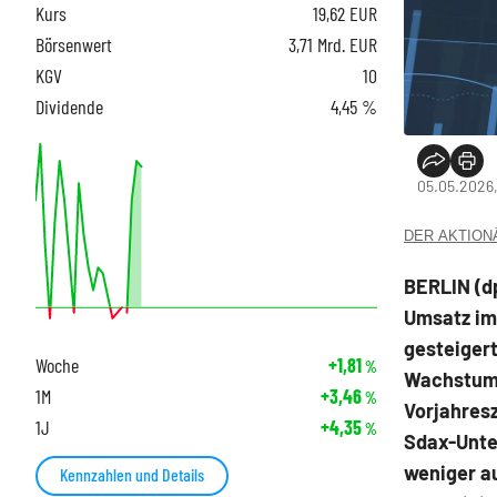
Kurs
19,62
EUR
Börsenwert
3,71 Mrd. EUR
KGV
10
Dividende
4,45 %
05.05.2026,
DER AKTIONÄR
BERLIN (d
Umsatz im
gesteigert
Woche
+1,81
%
Wachstum 
1M
+3,46
%
Vorjahresz
1J
+4,35
%
Sdax
-Unte
weniger au
Kennzahlen und Details