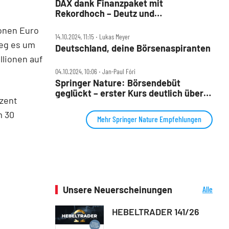
DAX dank Finanzpaket mit
Rekordhoch – Deutz und
Thyssenkrupp mit Rüstungsfantasie
ionen Euro
14.10.2024, 11:15 ‧ Lukas Meyer
ieg es um
Deutschland, deine Börsenaspiranten
llionen auf
04.10.2024, 10:06 ‧ Jan-Paul Fóri
Springer Nature: Börsendebüt
geglückt – erster Kurs deutlich über
ozent
Ausgabepreis
m 30
Mehr Springer Nature Empfehlungen
Unsere Neuerscheinungen
Alle
Neuerscheinungen
HEBELTRADER 141/26