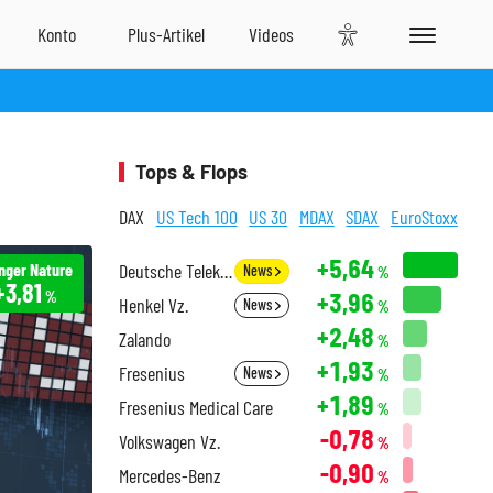
Tops & Flops
DAX
US Tech 100
US 30
MDAX
SDAX
EuroStoxx
+5,64
nger Nature
Deutsche Telekom
News
%
+3,81
+3,96
%
Henkel Vz.
News
%
+2,48
Zalando
%
+1,93
Fresenius
News
%
+1,89
Fresenius Medical Care
%
-0,78
Volkswagen Vz.
%
-0,90
Mercedes-Benz
%