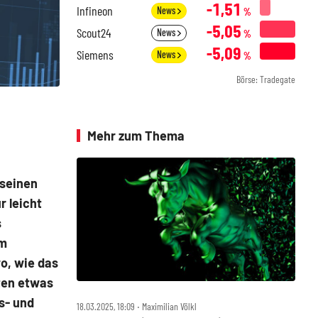
-1,51
Infineon
News
%
-5,05
Scout24
News
%
-5,09
Siemens
News
%
Börse: Tradegate
Mehr zum Thema
 seinen
 leicht
s
um
o, wie das
ten etwas
s- und
18.03.2025, 18:09 ‧ Maximilian Völkl