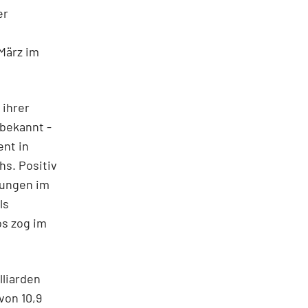
er
März im
 ihrer
 bekannt -
ent in
hs. Positiv
sungen im
ls
os zog im
lliarden
von 10,9