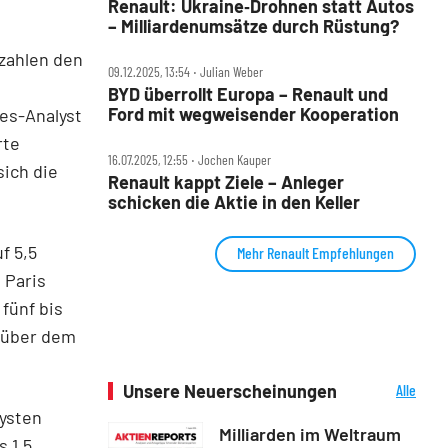
Renault: Ukraine‑Drohnen statt Autos
– Milliardenumsätze durch Rüstung?
zahlen den
09.12.2025, 13:54 ‧ Julian Weber
BYD überrollt Europa – Renault und
Ford mit wegweisender Kooperation
es-Analyst
rte
16.07.2025, 12:55 ‧ Jochen Kauper
ich die
Renault kappt Ziele – Anleger
schicken die Aktie in den Keller
f 5,5
Mehr Renault Empfehlungen
 Paris
 fünf bis
 über dem
Unsere Neuerscheinungen
Alle
Neuerscheinungen
lysten
Milliarden im Weltraum
s 1,5