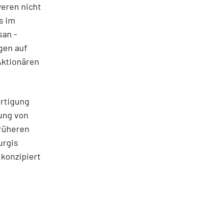
weren nicht
s im
ssan
-
gen auf
Aktionären
ertigung
fung von
rüheren
urgis
 konzipiert