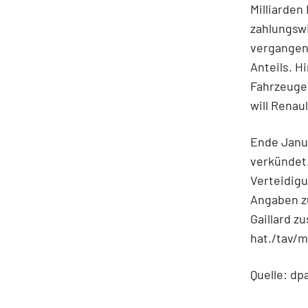
Milliarden
zahlungsw
vergangen
Anteils. 
Fahrzeuge
will Renau
Ende Janua
verkündet.
Verteidig
Angaben z
Gaillard z
hat./tav/
Quelle: dp