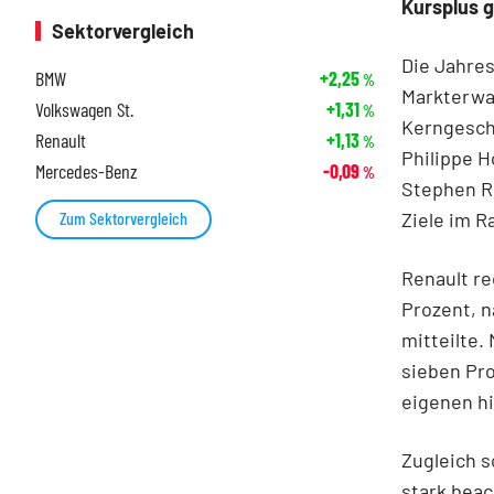
Kursplus g
Sektorvergleich
Die Jahre
BMW
+2,25
%
Markterwa
Volkswagen St.
+1,31
%
Kerngesch
Renault
+1,13
%
Philippe H
Mercedes-Benz
-0,09
%
Stephen R
Ziele im 
Zum Sektorvergleich
Renault re
Prozent, n
mitteilte. 
sieben Pr
eigenen hi
Zugleich s
stark beac