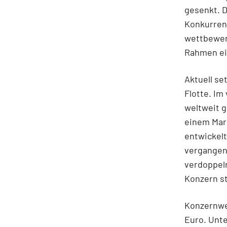
gesenkt. 
Konkurrenz
wettbewer
Rahmen ein
Aktuell se
Flotte. Im
weltweit g
einem Mark
entwickelt
vergangene
verdoppeln
Konzern st
Konzernwei
Euro. Unte