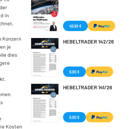
 der
d in
chnet.
49,99 €
n Konzern
HEBELTRADER 142/26
en je
lle dies
gere
z
9,90 €
kt.
HEBELTRADER 141/26
ommen
es
9,90 €
e
die Kosten