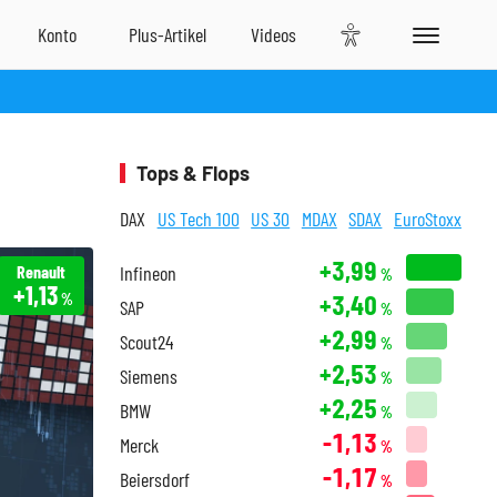
Tops & Flops
DAX
US Tech 100
US 30
MDAX
SDAX
EuroStoxx
+3,99
Renault
Infineon
%
+1,13
+3,40
%
SAP
%
+2,99
Scout24
%
+2,53
Siemens
%
+2,25
BMW
%
-1,13
Merck
%
-1,17
Beiersdorf
%