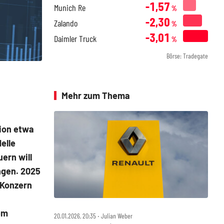
-1,57
Munich Re
%
-2,30
Zalando
%
-3,01
Daimler Truck
%
Börse: Tradegate
Mehr zum Thema
ion etwa
elle
ern will
ngen. 2025
 Konzern
em
20.01.2026, 20:35 ‧ Julian Weber