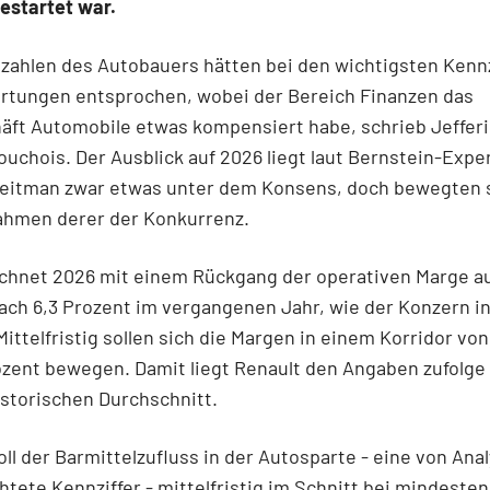
estartet war.
szahlen des Autobauers hätten bei den wichtigsten Kenn
rtungen entsprochen, wobei der Bereich Finanzen das
äft Automobile etwas kompensiert habe, schrieb Jefferi
ouchois. Der Ausblick auf 2026 liegt laut Bernstein-Expe
eitman zwar etwas unter dem Konsens, doch bewegten s
Rahmen derer der Konkurrenz.
chnet 2026 mit einem Rückgang der operativen Marge au
ach 6,3 Prozent im vergangenen Jahr, wie der Konzern in
Mittelfristig sollen sich die Margen in einem Korridor von
ozent bewegen. Damit liegt Renault den Angaben zufolge
storischen Durchschnitt.
oll der Barmittelzufluss in der Autosparte - eine von Ana
htete Kennziffer - mittelfristig im Schnitt bei mindesten