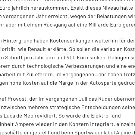
 Euro jährlich herauskommen. Exakt dieses Niveau hatte
m vergangenen Jahr erreicht, wegen der Belastungen wir
r aber mit einem Rückgang auf eine Milliarde Euro gere
m Hintergrund haben Kostensenkungen weiterhin für de
iorität, wie Renault erklärte. So sollen die variablen Kost
m Schnitt pro Jahr um rund 400 Euro sinken. Gelingen so
erem durch technologische Verbesserungen und eine en
rbeit mit Zulieferern. Im vergangenen Jahr haben trot
en hohe Kosten auf die Marge in der Autosparte gedrüc
hef Provost, der im vergangenen Juli das Ruder übern
t inzwischen mehrere strategische Entscheidungen sein
 Luca de Meo revidiert. So wurde die Elektro- und
nheit Ampere wieder in den Konzern integriert, einzeln
geschäfte eingestellt und beim Sportwagenlabel Alpine 