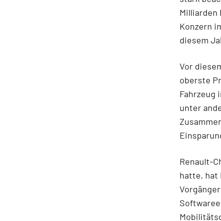
Milliarden
Konzern i
diesem Jah
Vor diese
oberste Pr
Fahrzeug i
unter and
Zusammena
Einsparung
Renault-C
hatte, ha
Vorgängers
Softwareei
Mobilitäts