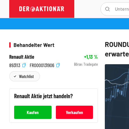
ROUNDUP
Behandelter Wert
erwarte
Renault Aktie
+1,13
%
Börse:
Tradegate
893113
FR0000131906
Watchlist
Renault
Aktie jetzt handeln?
Kaufen
Verkaufen