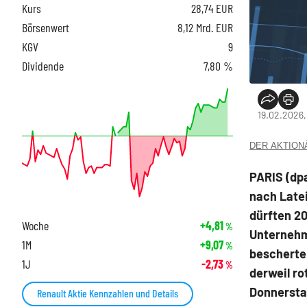
Kurs
28,74
EUR
Börsenwert
8,12 Mrd. EUR
KGV
9
Dividende
7,80 %
19.02.2026,
DER AKTIONÄR
PARIS (dp
nach Late
dürften 20
Woche
+4,81
%
Unternehm
1M
+9,07
%
bescherte 
1J
-2,73
%
derweil ro
Donnersta
Renault Aktie Kennzahlen und Details