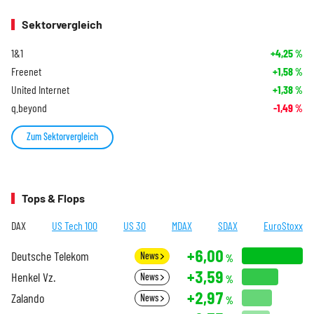
Sektorvergleich
1&1
+4,25
%
Freenet
+1,58
%
United Internet
+1,38
%
q.beyond
-1,49
%
Zum Sektorvergleich
Tops & Flops
DAX
US Tech 100
US 30
MDAX
SDAX
EuroStoxx
+6,00
Deutsche Telekom
News
%
+3,59
Henkel Vz.
News
%
+2,97
Zalando
News
%