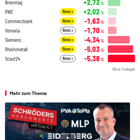
+2,73
Brenntag
%
+2,02
RWE
News
%
-1,63
Commerzbank
News
%
-1,70
Vonovia
News
%
-4,34
Siemens
News
%
-5,03
Rheinmetall
News
%
-5,38
Scout24
News
%
Börse: Tradegate
Mehr zum Thema