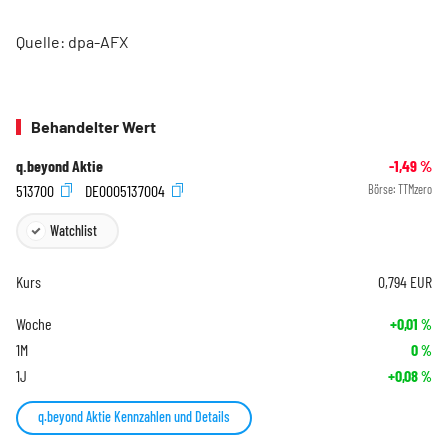
Quelle: dpa-AFX
Behandelter Wert
q.beyond Aktie
-1,49
%
513700
DE0005137004
Börse:
TTMzero
Watchlist
Kurs
0,794
EUR
Woche
+0,01
%
1M
0
%
1J
+0,08
%
q.beyond Aktie Kennzahlen und Details