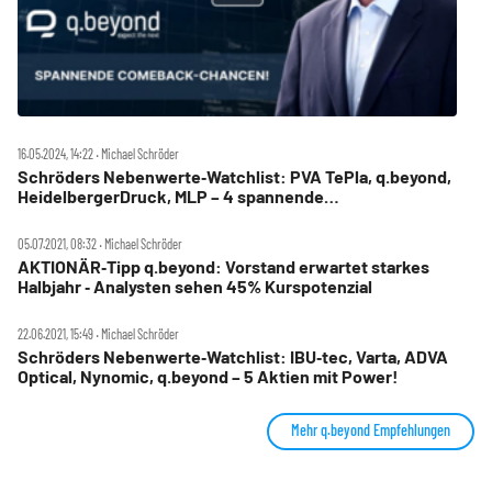
16.05.2024, 14:22 ‧ Michael Schröder
Schröders Nebenwerte‑Watchlist: PVA TePla, q.beyond,
HeidelbergerDruck, MLP – 4 spannende
Comeback‑Chancen
05.07.2021, 08:32 ‧ Michael Schröder
AKTIONÄR‑Tipp q.beyond: Vorstand erwartet starkes
Halbjahr ‑ Analysten sehen 45% Kurspotenzial
22.06.2021, 15:49 ‧ Michael Schröder
Schröders Nebenwerte‑Watchlist: IBU‑tec, Varta, ADVA
Optical, Nynomic, q.beyond – 5 Aktien mit Power!
Mehr q.beyond Empfehlungen