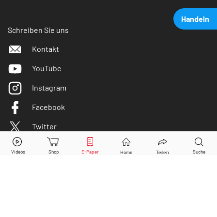
Handeln
Schreiben Sie uns
Kontakt
YouTube
Instagram
Facebook
Twitter
q.beyond
Aktie jetzt handeln?
Kaufen
Verkaufen
DER AKTIONÄR ist IVW-geprüft