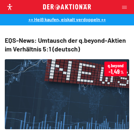
++ Heiß kaufen, eiskalt verdoppeln ++
EQS-News: Umtausch der q.beyond-Aktien
im Verhältnis 5:1 (deutsch)
q.beyond
-1,49
%