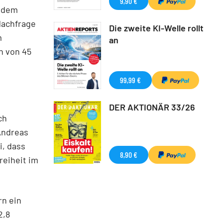
9,90 €
r dem
Nachfrage
Die zweite KI-Welle rollt
m
an
n von 45
99,99 €
DER AKTIONÄR 33/26
ch
Andreas
i, dass
8,90 €
reiheit im
rn ein
2,8