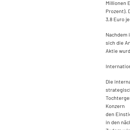
Millionen E
Prozent). D
3,8 Euro je
Nachdem im
sich die A
Aktie wur
Internatio
Die intern
strategisc
Tochterges
Konzern
den Einsti
in den näc