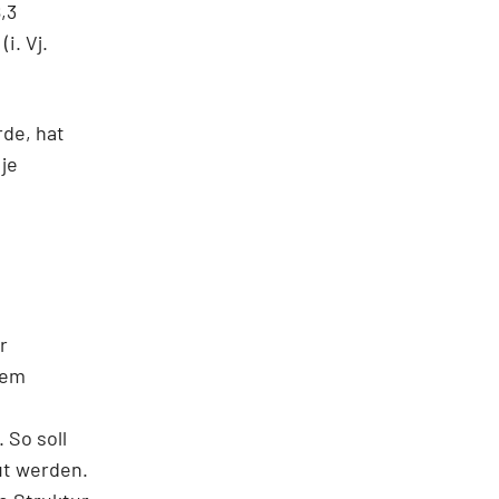
,3
i. Vj.
rde, hat
 je
r
dem
 So soll
ut werden.