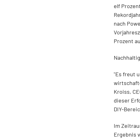
elf Proze
Rekordjahr
nach Powe
Vorjahresz
Prozent au
Nachhalti
"Es freut 
wirtschaf
Kroiss, CE
dieser Erf
DIY-Bereic
Im Zeitrau
Ergebnis v