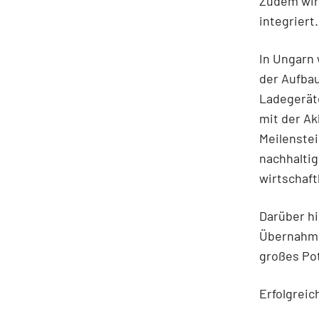
Zudem wird
integriert.
In Ungarn
der Aufba
Ladegeräte
mit der Ak
Meilenste
nachhaltig
wirtschaft
Darüber h
Übernahmek
großes Pot
Erfolgrei