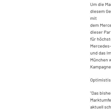
Um die Mar
diesem Ge
mit
dem Merce
dieser Par
für höchs
Mercedes-A
und das I
München wi
Kampagnen
Optimistis
"Das bish
Marktumfel
aktuell s