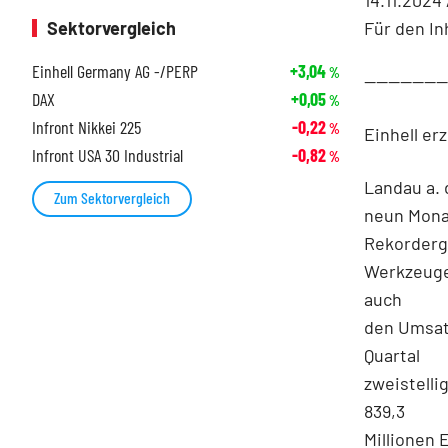
Für den In
Sektorvergleich
Einhell Germany AG -/PERP
+3,04
%
-------------
DAX
+0,05
%
Infront Nikkei 225
-0,22
%
Einhell er
Infront USA 30 Industrial
-0,82
%
Landau a. d
Zum Sektorvergleich
neun Mona
Rekorderge
Werkzeuge
auch
den Umsatz
Quartal
zweistelli
839,3
Millionen E