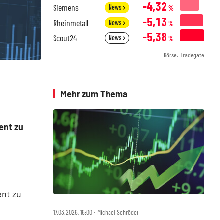
-4,32
Siemens
News
%
-5,13
Rheinmetall
News
%
-5,38
Scout24
News
%
Börse: Tradegate
Mehr zum Thema
ent zu
ent zu
17.03.2026, 16:00 ‧ Michael Schröder