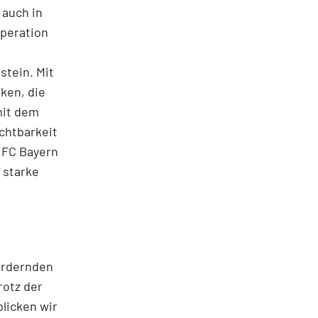
 auch in
peration
tein. Mit
ken, die
mit dem
chtbarkeit
 FC Bayern
 starke
ordernden
rotz der
licken wir