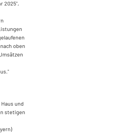
r 2025",
rn
Listungen
gelaufenen
4 nach oben
 Umsätzen
us."
m Haus und
en stetigen
yern)