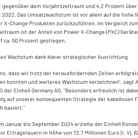
nt gegenüber dem Vorjahrszeitraum und 4,2 Prozent übe
 2022. Das Umsatzwachstum ist vor allem auf die hohe 
r X-Change Produkten zurückzuführen. Im Vergleich zu
eitraum ist der Anteil von Power X-Change (PXC) Geräte
f ca. 50 Prozent gestiegen.
ges Wachstum dank klarer strategischer Ausrichtung
uns, dass wir trotz der herausfordernden Zeiten erfolgrei
ten konnten und weiteres Wachstum verzeichnen", sagt 
O der Einhell Germany AG. "Besonders erfreulich ist dabe
olg auf unserer konsequenten Strategie der kabellosen F
h basiert."
m Januar bis September 2024 erzielte der Einhell Konze
or Ertragsteuern in Höhe von 72,7 Millionen Euro (i. Vj. 6