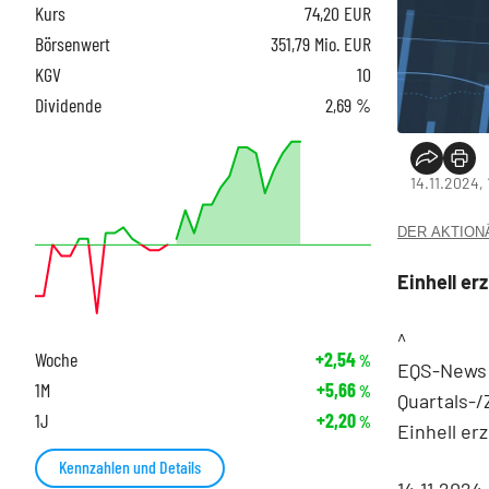
Kurs
74,20
EUR
Börsenwert
351,79 Mio. EUR
KGV
10
Dividende
2,69 %
14.11.2024, 
DER AKTIONÄR
Einhell er
^
Woche
+2,54
%
EQS-News: 
1M
+5,66
%
Quartals-
1J
+2,20
%
Einhell er
Kennzahlen und Details
14.11.2024