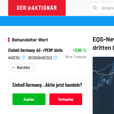
EQS-New
Behandelter Wert
dritten 
Einhell Germany AG -/PERP Aktie
+3,04
%
Börse:
Tradegate
A40ESU
DE000A40ESU3
Watchlist
Einhell Germany AG -/PERP
Aktie jetzt handeln?
Kaufen
Verkaufen