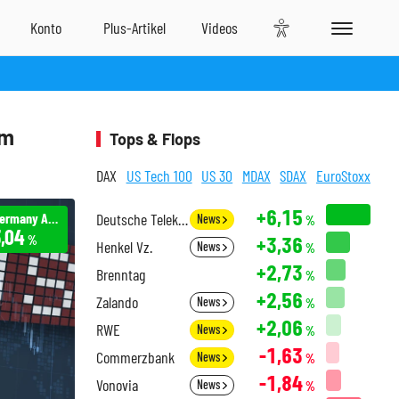
im
Tops & Flops
DAX
US Tech 100
US 30
MDAX
SDAX
EuroStoxx
+6,15
Einhell Germany AG -/PERP
Deutsche Telekom
News
%
,04
+3,36
%
Henkel Vz.
News
%
+2,73
Brenntag
%
+2,56
Zalando
News
%
+2,06
RWE
News
%
-1,63
Commerzbank
News
%
-1,84
Vonovia
News
%