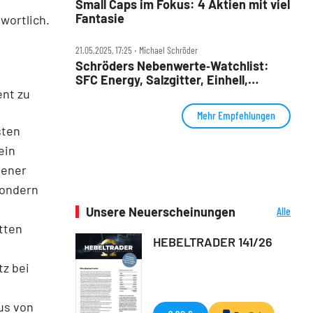
Small Caps im Fokus: 4 Aktien mit viel
Fantasie
wortlich.
21.05.2025, 17:25 ‧ Michael Schröder
Schröders Nebenwerte‑Watchlist:
SFC Energy, Salzgitter, Einhell,
ent zu
Hornbach, Pfisterer – 5 Aktien, 5
Chancen?
Mehr Empfehlungen
sten
ein
bener
sondern
Unsere Neuerscheinungen
Alle
Neuerscheinungen
tten
HEBELTRADER 141/26
tz bei
lus von