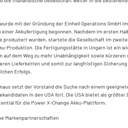
 die thailändische Gesellschaft weiter in die bestehend
 wurde mit der Gründung der Einhell Operations GmbH im
u einer Akkufertigung begonnen. Nachdem im ersten Hal
 produziert wurden, startete die Gesellschaft im zweite
ku-Produktion. Die Fertigungsstätte in Ungarn ist ein wi
in auf dem Weg zu mehr Unabhängigkeit sowie kürzeren 
eren Lieferketten und somit zur langfristigen Sicherung
lichen Erfolgs.
inaus setzt der Vorstand die Suche nach einem geeignet
andidaten in den USA fort. Die USA bietet als größter 
ential für die Power X-Change Akku-Plattform.
che Markenpartnerschaften