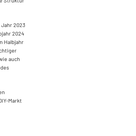
e Struktur
 Jahr 2023
bjahr 2024
n Halbjahr
chtiger
wie auch
 des
en
DIY-Markt