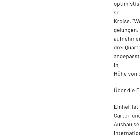
optimistis
so
Kroiss. "W
gelungen, 
aufnehmen.
drei Quart
angepasst
in
Höhe von c
Über die E
Einhell i
Garten und
Ausbau se
internatio