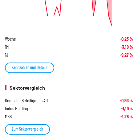
Woche
-0,23
%
1M
-3,19
%
1J
-9,27
%
Kennzahlen und Details
Sektorvergleich
Deutsche Beteiligungs AG
-0,93
%
Indus Holding
-1,10
%
MBB
-1,26
%
Zum Sektorvergleich