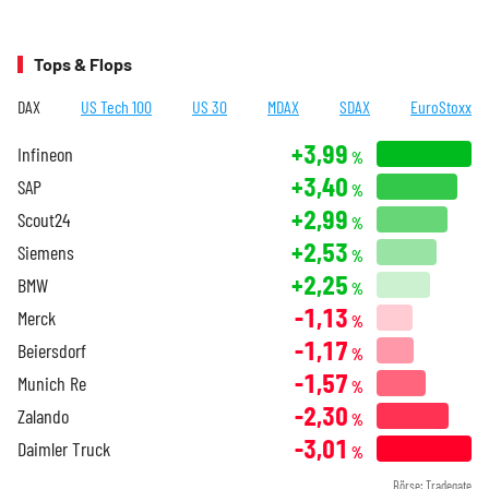
Tops & Flops
DAX
US Tech 100
US 30
MDAX
SDAX
EuroStoxx
+3,99
Infineon
%
+3,40
SAP
%
+2,99
Scout24
%
+2,53
Siemens
%
+2,25
BMW
%
-1,13
Merck
%
-1,17
Beiersdorf
%
-1,57
Munich Re
%
-2,30
Zalando
%
-3,01
Daimler Truck
%
Börse: Tradegate