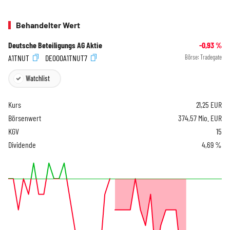
Behandelter Wert
Deutsche Beteiligungs AG Aktie
-0,93
%
A1TNUT
DE000A1TNUT7
Börse:
Tradegate
Watchlist
Kurs
21,25
EUR
Börsenwert
374,57 Mio. EUR
KGV
15
Dividende
4,69 %