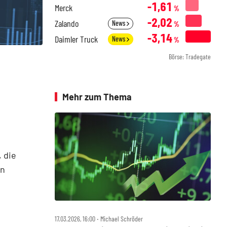
-1,61
Merck
%
-2,02
Zalando
News
%
-3,14
Daimler Truck
News
%
Börse: Tradegate
Mehr zum Thema
 die
en
17.03.2026, 16:00 ‧ Michael Schröder