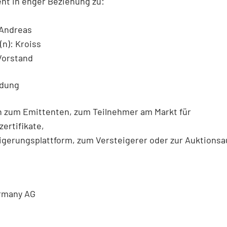
ht in enger Beziehung zu:
Andreas
n): Kroiss
Vorstand
ldung
n zum Emittenten, zum Teilnehmer am Markt für
ertifikate,
igerungsplattform, zum Versteigerer oder zur Auktionsa
ermany AG