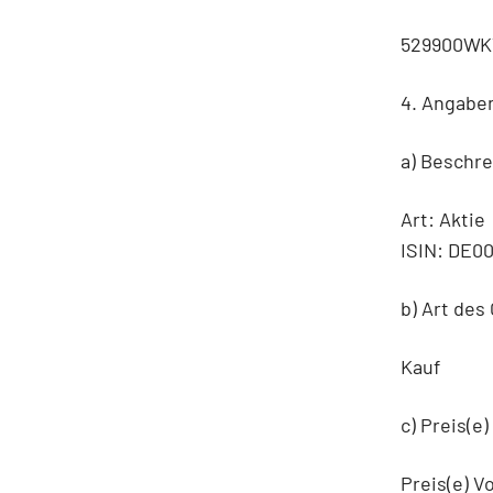
529900W
4. Angabe
a) Beschr
Art: Aktie
ISIN: DE0
b) Art des
Kauf
c) Preis(e
Preis(e) 