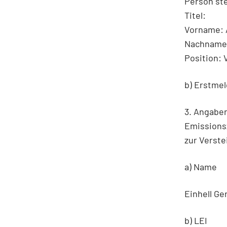
Person ste
Titel:
Vorname: 
Nachname(
Position: 
b) Erstme
3. Angabe
Emissionsz
zur Verste
a) Name
Einhell G
b) LEI