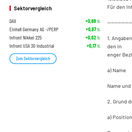
Für den In
Sektorvergleich
DAX
+0,69
%
-------------
Einhell Germany AG -/PERP
+0,67
%
Infront Nikkei 225
+0,62
1. Angabe
%
Infront USA 30 Industrial
+0,17
den in
%
enger Bez
Zum Sektorvergleich
a) Name
Name und
2. Grund 
a) Positio