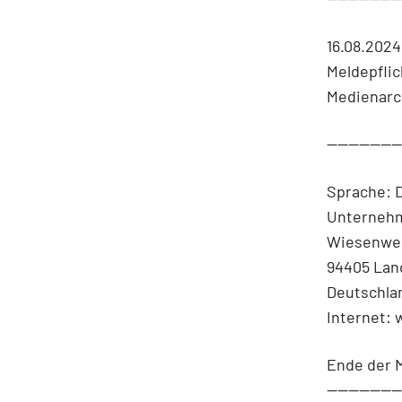
16.08.202
Meldepfli
Medienarc
-------------
Sprache: 
Unternehm
Wiesenwe
94405 Lan
Deutschla
Internet:
Ende der 
-------------