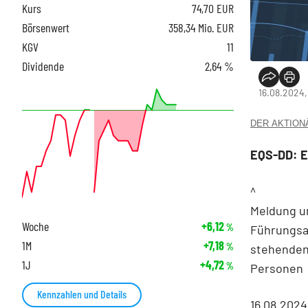
Kurs
74,70
EUR
Börsenwert
358,34 Mio. EUR
KGV
11
Dividende
2,64 %
16.08.2024,
DER AKTIONÄR
EQS-DD: E
^
Meldung u
Woche
+6,12
%
Führungsa
1M
+7,18
%
stehende
1J
+4,72
%
Personen
Kennzahlen und Details
16.08.2024