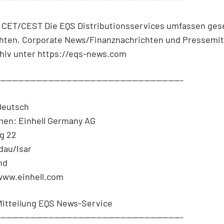
4 CET/CEST Die EQS Distributionsservices umfassen gese
chten, Corporate News/Finanznachrichten und Pressemit
hiv unter https://eqs-news.com
--------------------------------------------------------------
Deutsch
en: Einhell Germany AG
g 22
dau/Isar
nd
 www.einhell.com
Mitteilung EQS News-Service
--------------------------------------------------------------