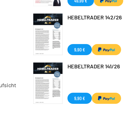
49,99 €
HEBELTRADER 142/26
9,90 €
HEBELTRADER 141/26
ufsicht
9,90 €