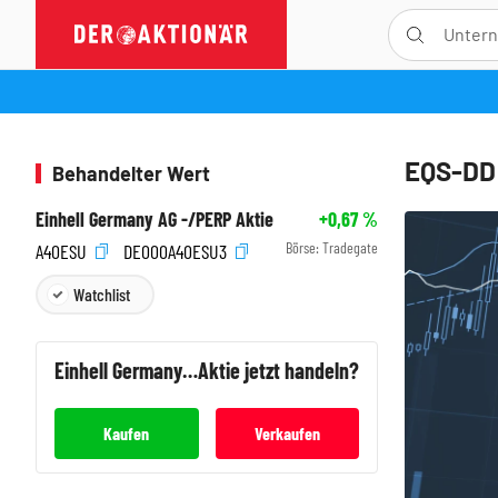
EQS-DD:
Behandelter Wert
Einhell Germany AG -/PERP Aktie
+0,67
%
Börse:
Tradegate
A40ESU
DE000A40ESU3
Watchlist
Einhell Germany AG -/PERP
Aktie jetzt handeln?
Kaufen
Verkaufen