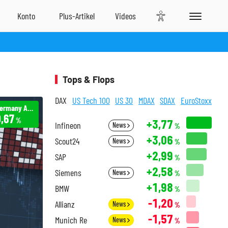
Tops & Flops
DAX
US Tech 100
US 30
MDAX
SDAX
EuroStoxx
Einhell Germany AG -/PERP
,67
%
+3,77
Infineon
News
%
+3,06
Scout24
News
%
+2,99
SAP
%
+2,58
Siemens
News
%
+1,98
BMW
%
-1,20
Allianz
News
%
-1,57
Munich Re
News
%