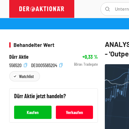
ANALYSE
Behandelter Wert
- 'Outpe
Dürr Aktie
+0,33
%
Börse:
Tradegate
556520
DE0005565204
Watchlist
Dürr
Aktie jetzt handeln?
Kaufen
Verkaufen