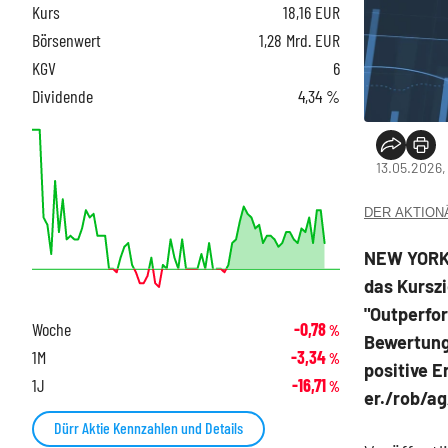
Kurs
18,16
EUR
Börsenwert
1,28 Mrd. EUR
KGV
6
Dividende
4,34 %
13.05.2026,
DER AKTIONÄR
NEW YORK 
das Kurszi
"Outperfor
Woche
-0,78
%
Bewertung
1M
-3,34
%
positive E
1J
-16,71
%
er./rob/a
Dürr Aktie Kennzahlen und Details