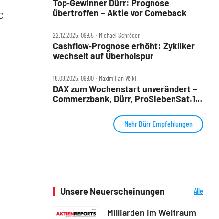
Top‑Gewinner Dürr: Prognose
übertroffen – Aktie vor Comeback
C
22.12.2025, 09:55 ‧ Michael Schröder
Cashflow‑Prognose erhöht: Zykliker
wechselt auf Überholspur
18.08.2025, 09:00 ‧ Maximilian Völkl
DAX zum Wochenstart unverändert –
Commerzbank, Dürr, ProSiebenSat.1,
Rheinmetall und TAG Immobilien im
Check
Mehr Dürr Empfehlungen
Unsere Neuerscheinungen
Alle
Neuerscheinungen
Milliarden im Weltraum