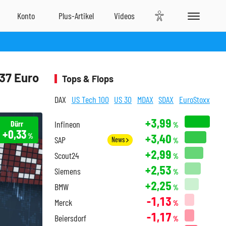
37 Euro
Tops & Flops
DAX
US Tech 100
US 30
MDAX
SDAX
EuroStoxx
+3,99
Dürr
Infineon
%
+0,33
+3,40
%
SAP
News
%
+2,99
Scout24
%
+2,53
Siemens
%
+2,25
BMW
%
-1,13
Merck
%
-1,17
Beiersdorf
%