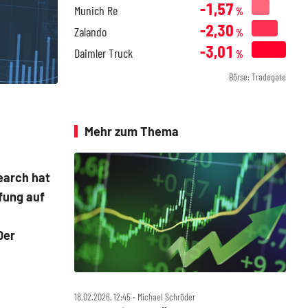
-1,57
Munich Re
%
-2,30
Zalando
%
-3,01
Daimler Truck
%
Börse: Tradegate
Mehr zum Thema
earch hat
fung auf
Der
18.02.2026, 12:45 ‧ Michael Schröder