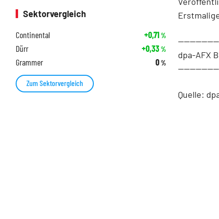
Veröffentl
Sektorvergleich
Erstmalige
Continental
+0,71
%
-------------
Dürr
+0,33
%
dpa-AFX B
Grammer
0
%
-------------
Zum Sektorvergleich
Quelle: dp