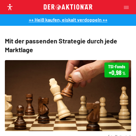
++ Heiß kaufen, eiskalt verdoppeln ++
Mit der passenden Strategie durch jede
Marktlage
TSI-Fonds
+0,98
%