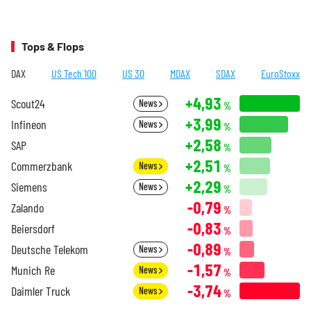
Tops & Flops
DAX
US Tech 100
US 30
MDAX
SDAX
EuroStoxx
+4,93
Scout24
News
%
+3,99
Infineon
News
%
+2,58
SAP
%
+2,51
Commerzbank
News
%
+2,29
Siemens
News
%
-0,79
Zalando
%
-0,83
Beiersdorf
%
-0,89
Deutsche Telekom
News
%
-1,57
Munich Re
News
%
-3,74
Daimler Truck
News
%