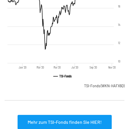
16
14
12
10
Jan '20
Mär '20
Mai '20
Jul '20
Sep '20
Nov '20
TSI-Fonds
TSI-Fonds
(WKN: HAFX6Q)
Mehr zum TSI-Fonds finden Sie HIER!