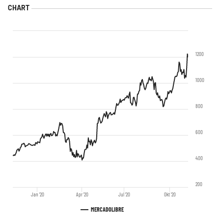
1200
1000
800
600
400
200
Jan '20
Apr '20
Jul '20
Okt '20
MERCADOLIBRE