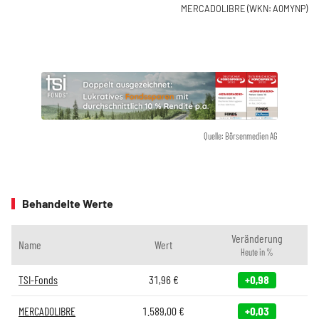
MERCADOLIBRE
(WKN: A0MYNP)
Quelle: Börsenmedien AG
Behandelte Werte
Veränderung
Name
Wert
Heute in %
TSI-Fonds
31,96
€
+0,98
MERCADOLIBRE
1.589,00
€
+0,03