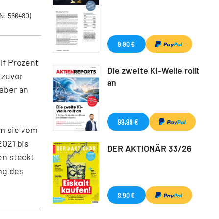
N: 566480)
9,90 €
lf Prozent
Die zweite KI-Welle rollt
 zuvor
an
 aber an
99,99 €
em sie vom
021 bis
DER AKTIONÄR 33/26
en steckt
ng des
8,90 €