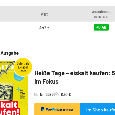
Veränderung
Wert
Heute in %
3,47
€
+0,46
e Ausgabe
Heiße Tage – eiskalt kaufen: 
im Fokus
Nr. 33/26
8,90 €
Im Shop kauf
Sofortkauf