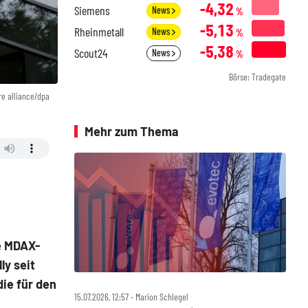
-4,32
Siemens
News
%
-5,13
Rheinmetall
News
%
-5,38
Scout24
News
%
Börse: Tradegate
re alliance/dpa
Mehr zum Thema
ie MDAX-
ly seit
ie für den
15.07.2026, 12:57 ‧ Marion Schlegel