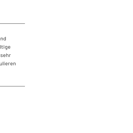
und
ltige
 sehr
ulieren