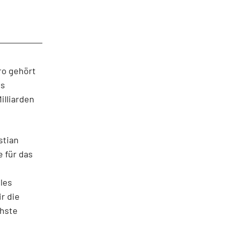
ro gehört
as
illiarden
stian
 für das
les
r die
chste