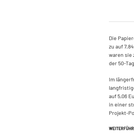
Die Papier
zu auf 7,8
waren sie 
der 50-Ta
Im längerf
langfrist
auf 5,06 E
in einer s
Projekt-Po