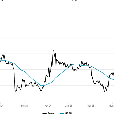
l '24
Sep '24
Nov '24
Jan '25
Mär '25
Mai '
Evotec
GD 50