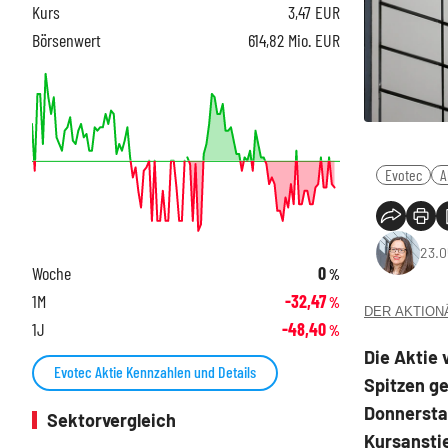
Kurs
3,47
EUR
Börsenwert
614,82 Mio. EUR
Evotec
A
23.0
Woche
0
%
1M
-32,47
%
DER AKTIONÄR
1J
-48,40
%
Die Aktie 
Evotec Aktie Kennzahlen und Details
Spitzen ge
Donnersta
Sektorvergleich
Kursanstie