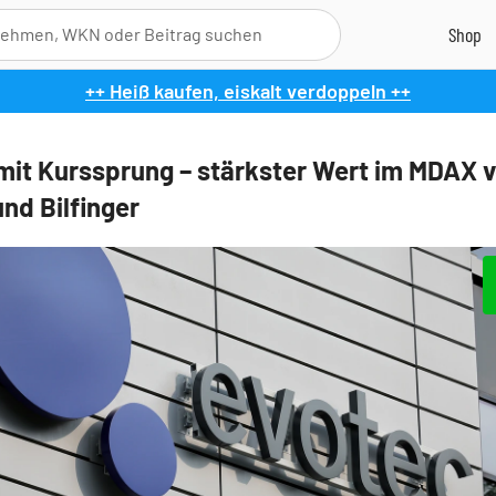
++ Heiß kaufen, eiskalt verdoppeln ++
mit Kurssprung – stärkster Wert im MDAX v
nd Bilfinger