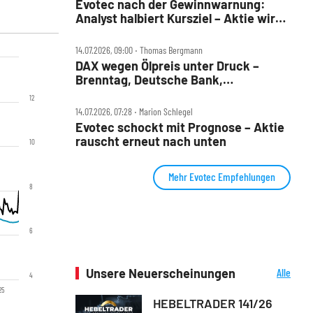
Evotec nach der Gewinnwarnung:
Analyst halbiert Kursziel – Aktie wird
durchgereicht
14.07.2026, 09:00 ‧ Thomas Bergmann
DAX wegen Ölpreis unter Druck –
Brenntag, Deutsche Bank,
Drägerwerk, Evotec, Puma und
12
Volkswagen im Check
14.07.2026, 07:28 ‧ Marion Schlegel
Evotec schockt mit Prognose – Aktie
rauscht erneut nach unten
10
Mehr Evotec Empfehlungen
8
6
Unsere Neuerscheinungen
Alle
4
Neuerscheinungen
25
HEBELTRADER 141/26