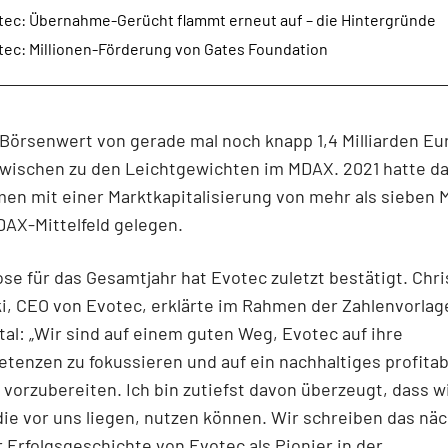
tec: Übernahme-Gerücht flammt erneut auf – die Hintergründe
tec: Millionen-Förderung von Gates Foundation
Börsenwert von gerade mal noch knapp 1,4 Milliarden Eu
zwischen zu den Leichtgewichten im MDAX. 2021 hatte d
n mit einer Marktkapitalisierung von mehr als sieben M
AX-Mittelfeld gelegen.
se für das Gesamtjahr hat Evotec zuletzt bestätigt. Chri
, CEO von Evotec, erklärte im Rahmen der Zahlenvorlage
tal: „Wir sind auf einem guten Weg, Evotec auf ihre
enzen zu fokussieren und auf ein nachhaltiges profitab
orzubereiten. Ich bin zutiefst davon überzeugt, dass wi
ie vor uns liegen, nutzen können. Wir schreiben das nä
r Erfolgsgeschichte von Evotec als Pionier in der