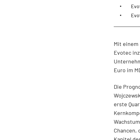
Evo
Evo
Mit einem 
Evotec in
Unternehme
Euro im MD
Die Progno
Wojczewski
erste Quar
Kernkompet
Wachstum v
Chancen, d
Kapitel de