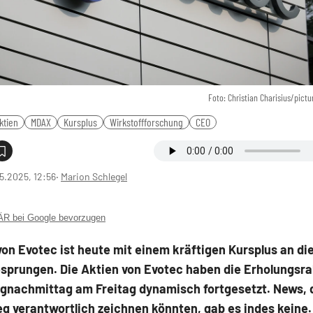
Foto: Christian Charisius/pictu
ktien
MDAX
Kursplus
Wirkstoffforschung
CEO
5.2025, 12:56
‧
Marion Schlegel
 bei Google bevorzugen
von Evotec ist heute mit einem kräftigen Kursplus an d
sprungen. Die Aktien von Evotec haben die Erholungsral
gnachmittag am Freitag dynamisch fortgesetzt. News, d
g verantwortlich zeichnen könnten, gab es indes keine.