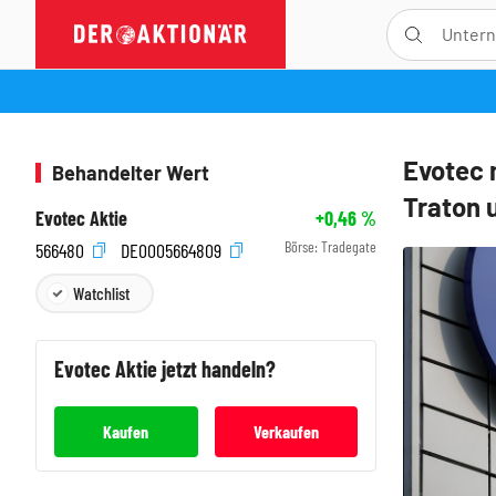
Evotec 
Behandelter Wert
Traton u
Evotec Aktie
+0,46
%
Börse:
Tradegate
566480
DE0005664809
Watchlist
Evotec
Aktie jetzt handeln?
Kaufen
Verkaufen