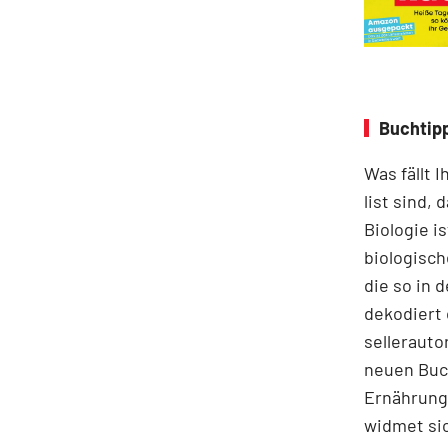
Buchtip
Was fällt 
list sind,
Biologie i
biologisch
die so in 
dekodiert 
sellerauto
neuen Buc
Ernährung 
widmet sic