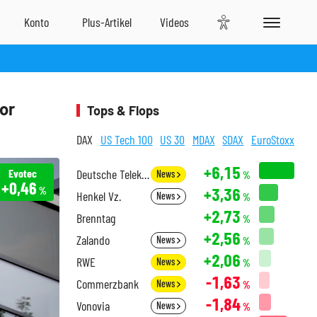
or
Tops & Flops
DAX
US Tech 100
US 30
MDAX
SDAX
EuroStoxx
+6,15
Evotec
Deutsche Telekom
News
%
+0,46
+3,36
%
Henkel Vz.
News
%
+2,73
Brenntag
%
+2,56
Zalando
News
%
+2,06
RWE
News
%
-1,63
Commerzbank
News
%
-1,84
Vonovia
News
%