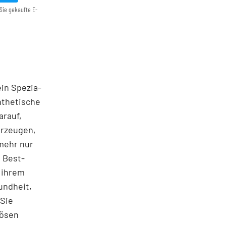
Sie gekaufte E-
ein Spezia­
ynthetische
arauf,
erzeugen,
mehr nur
 Best­
 ihrem
undheit,
 Sie
iösen