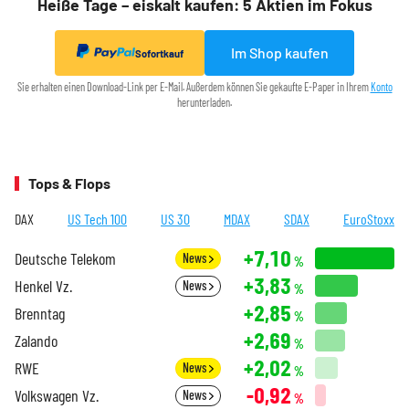
Heiße Tage – eiskalt kaufen: 5 Aktien im Fokus
Im Shop kaufen
Sofortkauf
Sie erhalten einen Download-Link per E-Mail. Außerdem können Sie gekaufte E-Paper in Ihrem
Konto
herunterladen.
Tops & Flops
DAX
US Tech 100
US 30
MDAX
SDAX
EuroStoxx
+7,10
Deutsche Telekom
News
%
+3,83
Henkel Vz.
News
%
+2,85
Brenntag
%
+2,69
Zalando
%
+2,02
RWE
News
%
-0,92
Volkswagen Vz.
News
%