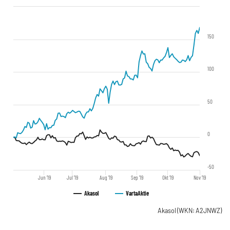
150
100
50
0
-50
Jun '19
Jul '19
Aug '19
Sep '19
Okt '19
Nov '19
Akasol
Varta
Aktie
Akasol
(WKN: A2JNWZ)