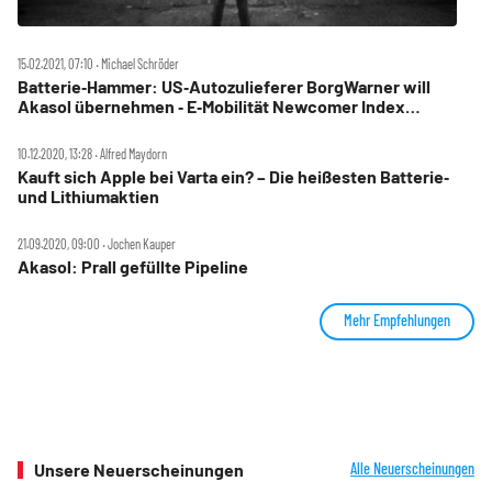
15.02.2021, 07:10 ‧ Michael Schröder
Batterie‑Hammer: US‑Autozulieferer BorgWarner will
Akasol übernehmen ‑ E‑Mobilität Newcomer Index
profitiert mit
10.12.2020, 13:28 ‧ Alfred Maydorn
Kauft sich Apple bei Varta ein? – Die heißesten Batterie‑
und Lithiumaktien
21.09.2020, 09:00 ‧ Jochen Kauper
Akasol: Prall gefüllte Pipeline
Mehr Empfehlungen
Unsere Neuerscheinungen
Alle Neuerscheinungen