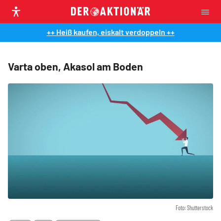
++ Heiß kaufen, eiskalt verdoppeln ++
Varta oben, Akasol am Boden
Foto: Shutterstock