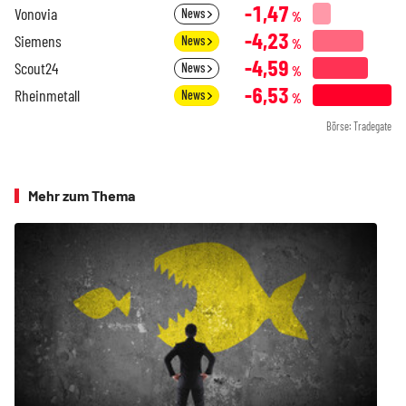
-1,47
Vonovia
News
%
-4,23
Siemens
News
%
-4,59
Scout24
News
%
-6,53
Rheinmetall
News
%
Börse: Tradegate
Mehr zum Thema