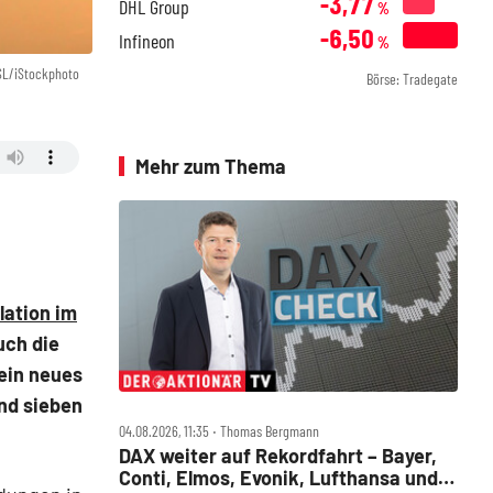
-3,77
DHL Group
%
-6,50
Infineon
%
SL/iStockphoto
Börse: Tradegate
Mehr zum Thema
lation im
uch die
ein neues
und sieben
04.08.2026, 11:35 ‧ Thomas Bergmann
DAX weiter auf Rekordfahrt – Bayer,
Conti, Elmos, Evonik, Lufthansa und