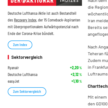
Nach dem A
die Region
Deutsche Lufthansa Aktie ist auch Bestandteil
wöchentli
des
Recovery Index
, der 15 Comeback-Aspiranten
Iran meide
mit überproportionalem Aufwärtspotenzial nach
Bereits se
Ende der Corona-Krise bündelt.
angeflogen
Zum Index
Nach Anga
Teheran fü
Sektorvergleich
Zudem mus
in Frankfu
Ryanair
+2,20
%
Luftraums
Deutsche Lufthansa
+2,12
%
easyJet
+1,10
%
Charttech
Zum Sektorvergleich
Mit einem 
den GD100 