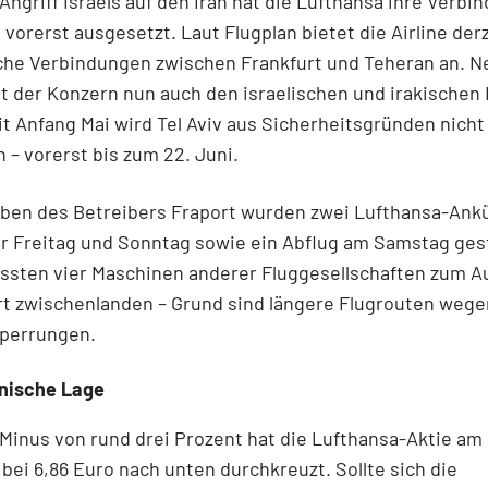
ngriff Israels auf den Iran hat die Lufthansa ihre Verbi
 vorerst ausgesetzt.
Laut Flugplan bietet die Airline derz
che Verbindungen zwischen Frankfurt und Teheran an. 
t der Konzern nun auch den israelischen und irakischen
it Anfang Mai wird Tel Aviv aus Sicherheitsgründen nich
 – vorerst bis zum 22. Juni.
ben des Betreibers Fraport wurden zwei Lufthansa-Ank
r Freitag und Sonntag sowie ein Abflug am Samstag ges
sten vier Maschinen anderer Fluggesellschaften zum A
rt zwischenlanden – Grund sind längere Flugrouten wege
perrungen.
nische Lage
Minus von rund drei Prozent hat die Lufthansa-Aktie am 
bei 6,86 Euro nach unten durchkreuzt. Sollte sich die