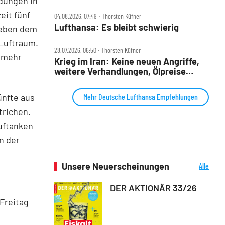
ndungen in
Nordex im Check
eit fünf
04.08.2026, 07:49 ‧ Thorsten Küfner
Lufthansa: Es bleibt schwierig
Neben dem
 Luftraum.
28.07.2026, 06:50 ‧ Thorsten Küfner
t mehr
Krieg im Iran: Keine neuen Angriffe,
weitere Verhandlungen, Ölpreise
knicken ein
ünfte aus
Mehr Deutsche Lufthansa Empfehlungen
trichen.
uftanken
n der
Unsere Neuerscheinungen
Alle
Neuerscheinungen
DER AKTIONÄR 33/26
Freitag