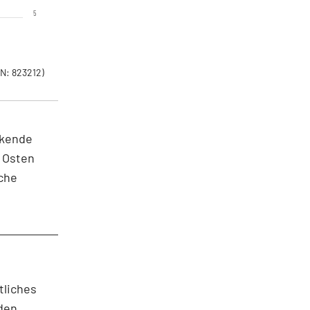
5
N: 823212)
nkende
n Osten
nche
tliches
 den