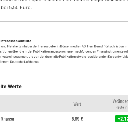
bei 5,50 Euro.
 Interessenkonflikte
 und Mehrheitsinhaber der Herausgeberin Börsenmedien AG, Herr Bernd Förtsch, ist unmi
sitionen über die in der Publikation angesprochenen nachfolgenden Finanzinstrumente od
ivate eingegangen, die von der durch die Publikation etwaig resultierenden Kursentwickl
können: Deutsche Lufthansa.
lte Werte
Verände
Wert
Heute i
ufthansa
8,69
€
+2,1