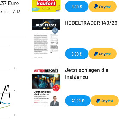
,37 Euro
8,90 €
 bei 7,13
HEBELTRADER 140/26
9,90 €
8
Jetzt schlagen die
Insider zu
7
49,99 €
6