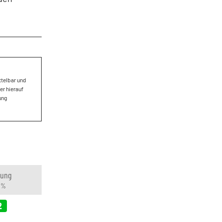
ttelbar und
er hierauf
ung
rung
n %
2