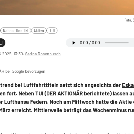
Foto: 
Nahost-Konflikt
Aktien
TUI
6.2025, 13:30
‧
Sarina Rosenbusch
 bei Google bevorzugen
rend bei Luftfahrttiteln setzt sich angesichts der
Eska
ten
fort. Neben TUI
(DER AKTIONÄR berichtete)
lassen a
er Lufthansa Federn. Noch am Mittwoch hatte die Aktie 
März erreicht. Mittlerweile beträgt das Wochenminus r