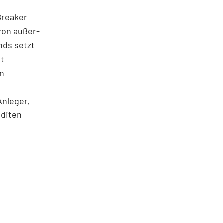
 Breaker
von außer­
nds setzt
it
en
Anleger,
nditen