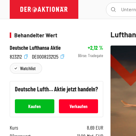
Lufthan
Behandelter Wert
Deutsche Lufthansa Aktie
+2,12
%
Börse:
Tradegate
823212
DE0008232125
Watchlist
Deutsche Lufthansa
Aktie jetzt handeln?
Kaufen
Verkaufen
Kurs
8,69
EUR
Börsenwert
11,08 Mrd. EUR