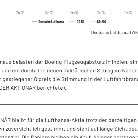
Sep '24
Nov '24
Jan '25
Mär '25
Mai '25
Deutsche Lufthansa
GD 50
GD 200
Deutsche Lufthansa
(WK
naus belasten der Boeing-Flugzeugabsturz in Indien, si
 und ein durch den neuen militärischen Schlag im Nahe
 gestiegener Ölpreis die Stimmung in der Luftfahrtbra
(DER AKTIONÄR berichtete)
.
ÄR bleibt für die Lufthansa-Aktie trotz der derzeitigen
n zuversichtlich gestimmt und sieht auf lange Sicht deu
tenzial. Die Papiere bleiben ein Kauf. Anleger belassen