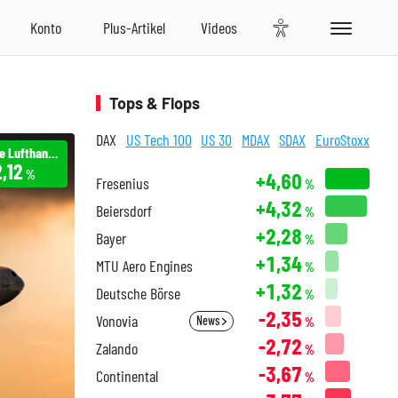
Tops & Flops
DAX
US Tech 100
US 30
MDAX
SDAX
EuroStoxx
Deutsche Lufthansa
,12
%
+4,60
Fresenius
%
+4,32
Beiersdorf
%
+2,28
Bayer
%
+1,34
MTU Aero Engines
%
+1,32
Deutsche Börse
%
-2,35
Vonovia
News
%
-2,72
Zalando
%
-3,67
Continental
%