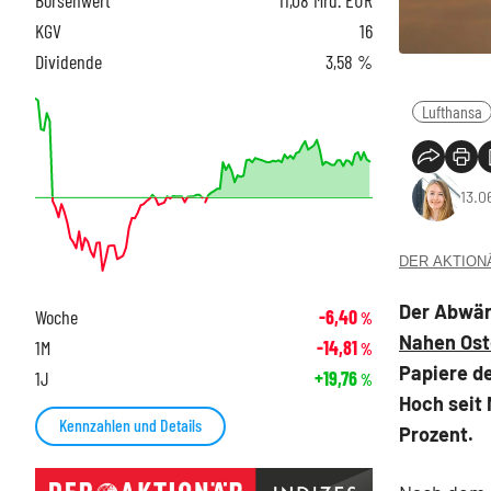
KGV
16
Dividende
3,58 %
Lufthansa
13.0
DER AKTIONÄR
Der Abwärt
Woche
-6,40
%
Nahen Os
1M
-14,81
%
Papiere d
1J
+19,76
%
Hoch seit 
Kennzahlen und Details
Prozent.