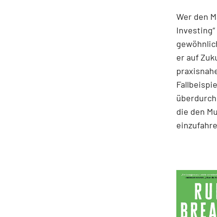
Wer den Ma
Investing“
gewöhnlich
er auf Zuk
praxisnahe
Fallbeispie
überdurchs
die den M
einzufahre