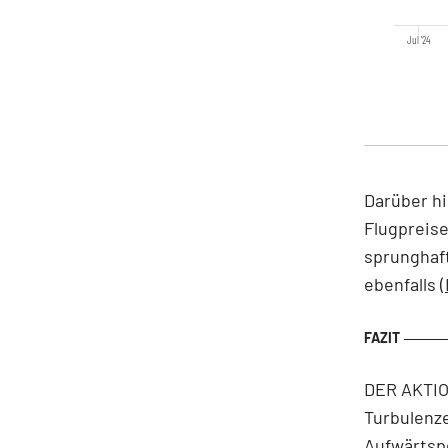
Jul '24
Darüber hi
Flugpreise
sprunghaft
ebenfalls
DER AKTION
Turbulenze
Aufwärtspo