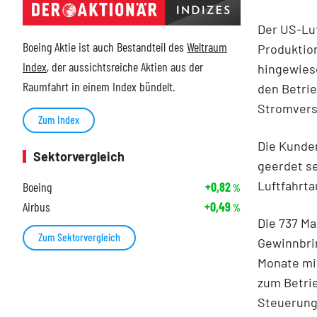
Der US-Luf
Boeing Aktie ist auch Bestandteil des
Weltraum
Produktio
Index
, der aussichtsreiche Aktien aus der
hingewiese
Raumfahrt in einem Index bündelt.
den Betri
Stromvers
Zum Index
Die Kunde
Sektorvergleich
geerdet se
Luftfahrt
Boeing
+0,82
%
Airbus
+0,49
%
Die 737 Ma
Zum Sektorvergleich
Gewinnbrin
Monate mi
zum Betrie
Steuerung