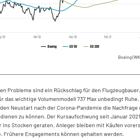
g '20
Okt '20
Dez '20
Feb '21
Boeing
GD 50
GD 200
Boeing
(WK
en Probleme sind ein Rückschlag für den Flugzeugbauer
für das wichtige Volumenmodell 737 Max unbedingt Ruhe,
den Neustart nach der Corona-Pandemie die Nachfrage 
dienen zu können. Der Kursaufschwung seit Januar 202
 ins Stocken geraten. Anleger bleiben mit Käufen vorers
ie. Frühere Engagements können gehalten werden.