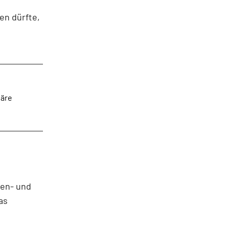
en dürfte,
näre
sen- und
as