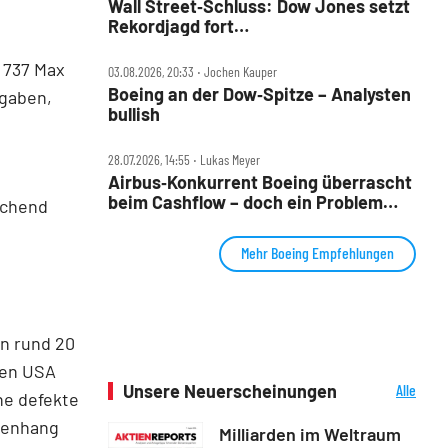
Wall Street‑Schluss: Dow Jones setzt
Rekordjagd fort
‑Amazon‑Kletterpartie geht weiter,
Boeing in Feierlaune, Marriott stürzt
 737 Max
03.08.2026, 20:33 ‧ Jochen Kauper
ab
Boeing an der Dow‑Spitze – Analysten
ngaben,
bullish
28.07.2026, 14:55 ‧ Lukas Meyer
Airbus‑Konkurrent Boeing überrascht
beim Cashflow – doch ein Problem
ichend
bleibt
Mehr Boeing Empfehlungen
en rund 20
den USA
Unsere Neuerscheinungen
Alle
ne defekte
Neuerscheinungen
menhang
Milliarden im Weltraum