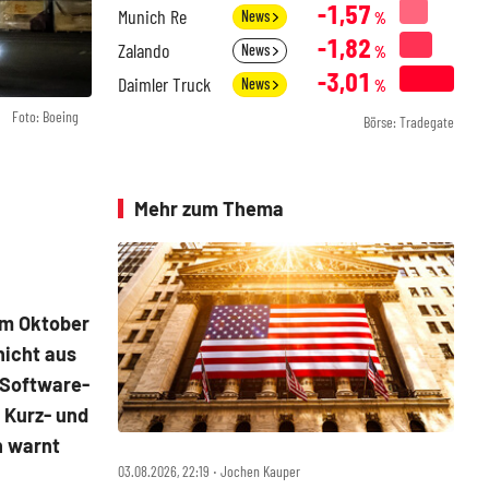
-1,57
Munich Re
News
%
-1,82
Zalando
News
%
-3,01
Daimler Truck
News
%
Foto: Boeing
Börse: Tradegate
Mehr zum Thema
im Oktober
nicht aus
 Software-
 Kurz- und
n warnt
03.08.2026, 22:19 ‧ Jochen Kauper