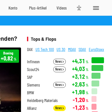
 enden?
Tops & Flops
DAX
US Tech 100
US 30
MDAX
SDAX
EuroStoxx
Boeing
+0,82
%
+4,31
Infineon
News
%
+4,03
Scout24
News
%
+3,12
SAP
%
+2,63
Siemens
News
%
+1,98
BMW
%
-1,20
Heidelberg Materials
%
-1,23
Allianz
News
%