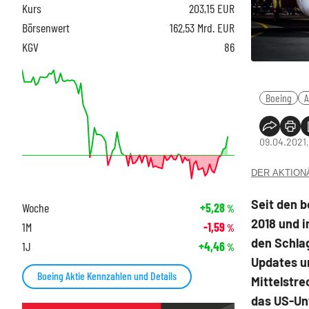
Kurs
203,15
EUR
Börsenwert
162,53 Mrd. EUR
KGV
86
Boeing
A
09.04.2021,
DER AKTIONÄR
Seit den b
Woche
+5,28
%
2018 und 
1M
-1,59
%
den Schla
1J
+4,46
%
Updates u
Boeing Aktie Kennzahlen und Details
Mittelstr
das US-Un