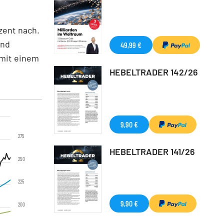
zent nach.
end
49,99 €
 mit einem
HEBELTRADER 142/26
9,90 €
275
HEBELTRADER 141/26
250
225
9,90 €
200