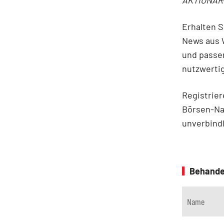
Erhalten 
News aus W
und passe
nutzwertig
Registrier
Börsen-N
unverbindl
Behande
Name