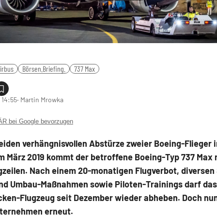
irbus
Börsen.Briefing.
737 Max
 14:55
‧ Martin Mrowka
 bei Google bevorzugen
eiden verhängnisvollen Abstürze zweier Boeing-Flieger 
im März 2019 kommt der betroffene Boeing-Typ 737 Max 
gzeilen. Nach einem 20-monatigen Flugverbot, diversen
nd Umbau-Maßnahmen sowie Piloten-Trainings darf das
ecken-Flugzeug seit Dezember wieder abheben. Doch nu
ternehmen erneut.