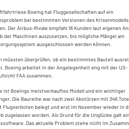
tfahrtriese Boeing hat Fluggesellschaften auf ein
nsproblem bei bestimmten Versionen des Krisenmodells
n. Der Airbus-Rivale empfahl 16 Kunden laut eigenen A
eb der Maschinen auszusetzen, bis mögliche Mängel am
orgungssystem ausgeschlossen werden können.
n müssten überprüfen, ob ein bestimmtes Bauteil ausre
i. Boeing arbeitet in der Angelegenheit eng mit der US-
aufsicht FAA zusammen.
x ist Boeings meistverkauftes Modell und ein wichtiger
ger. Die Baureihe war nach zwei Abstürzen mit 346 Tot
t Flugverboten belegt und erst im November wieder in 
b zugelassen worden. Als Grund für die Unglücke galt ei
ssoftware. Das aktuelle Problem stehe nicht im Zusam