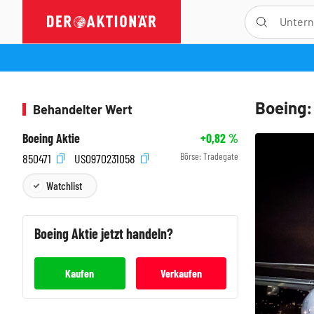
Boeing:
Behandelter Wert
Boeing Aktie
+0,82
%
Börse:
Tradegate
850471
US0970231058
Watchlist
Boeing
Aktie jetzt handeln?
Kaufen
Verkaufen