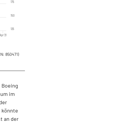
175
150
125
Apr '21
N: 850471)
. Boeing
 um im
der
1 könnte
t an der