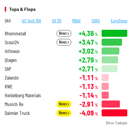
Tops & Flops
DAX
US Tech 100
US 30
MDAX
SDAX
EuroStoxx
+4,36
Rheinmetall
News
%
+3,47
Scout24
News
%
+3,02
Infineon
%
+2,79
Qiagen
%
+2,71
SAP
%
-1,11
Zalando
%
-1,13
RWE
%
-1,14
Heidelberg Materials
%
-2,91
Munich Re
News
%
-4,09
Daimler Truck
News
%
Börse: Tradegate