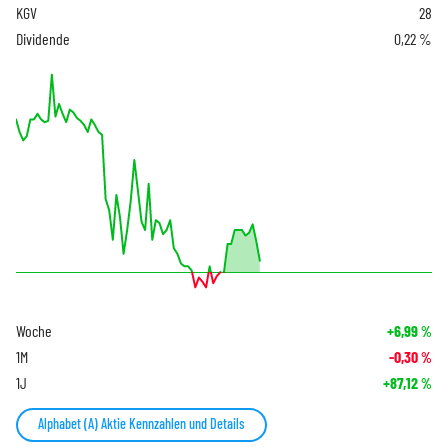
KGV
28
Dividende
0,22 %
Woche
+6,99
%
1M
-0,30
%
1J
+87,12
%
Alphabet (A) Aktie Kennzahlen und Details