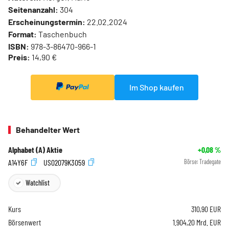
Seitenanzahl:
304
Erscheinungstermin:
22.02.2024
Format:
Taschenbuch
ISBN:
978-3-86470-966-1
Preis:
14,90 €
Im Shop kaufen
Behandelter Wert
Alphabet (A) Aktie
+0,08
%
A14Y6F
US02079K3059
Börse:
Tradegate
Watchlist
Kurs
310,90
EUR
Börsenwert
1.904,20 Mrd. EUR