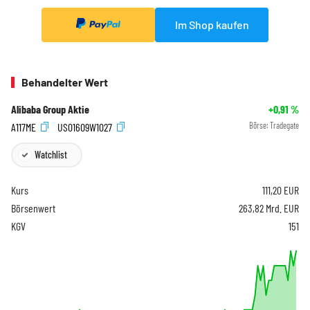
Im Shop kaufen
Behandelter Wert
Alibaba Group Aktie
+0,91
%
A117ME
US01609W1027
Börse:
Tradegate
Watchlist
Kurs
111,20
EUR
Börsenwert
263,82 Mrd. EUR
KGV
151