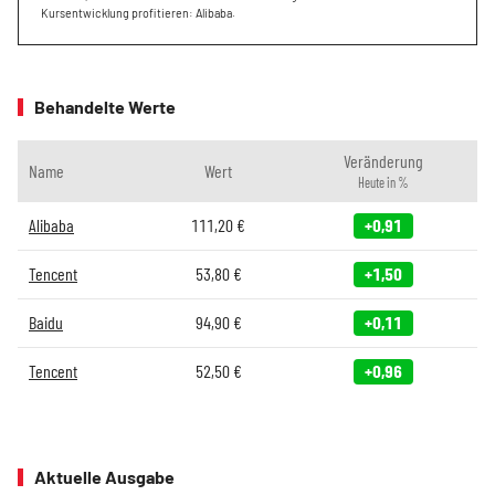
Kursentwicklung profitieren: Alibaba.
Behandelte Werte
Veränderung
Name
Wert
Heute in %
Alibaba
111,20
€
+0,91
Tencent
53,80
€
+1,50
Baidu
94,90
€
+0,11
Tencent
52,50
€
+0,96
Aktuelle Ausgabe