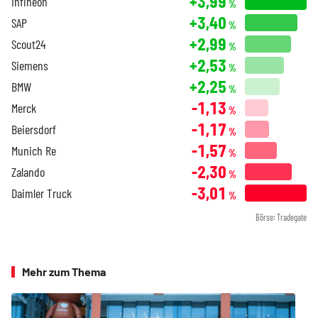
+3,99
Infineon
%
+3,40
SAP
%
+2,99
Scout24
%
+2,53
Siemens
%
+2,25
BMW
%
-1,13
Merck
%
-1,17
Beiersdorf
%
-1,57
Munich Re
%
-2,30
Zalando
%
-3,01
Daimler Truck
%
Börse: Tradegate
Mehr zum Thema