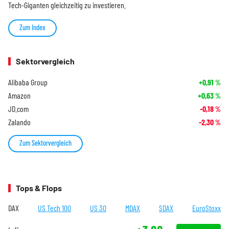
Tech-Giganten gleichzeitig zu investieren.
Zum Index
Sektorvergleich
Alibaba Group
+0,91
%
Amazon
+0,63
%
JD.com
-0,18
%
Zalando
-2,30
%
Zum Sektorvergleich
Tops & Flops
DAX
US Tech 100
US 30
MDAX
SDAX
EuroStoxx