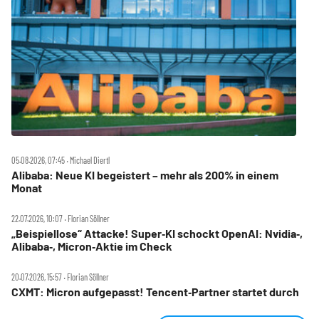
05.08.2026, 07:45 ‧ Michael Diertl
Alibaba: Neue KI begeistert – mehr als 200% in einem
Monat
22.07.2026, 10:07 ‧ Florian Söllner
„Beispiellose“ Attacke! Super‑KI schockt OpenAI: Nvidia‑,
Alibaba‑, Micron‑Aktie im Check
20.07.2026, 15:57 ‧ Florian Söllner
CXMT: Micron aufgepasst! Tencent‑Partner startet durch