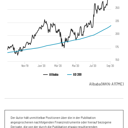
250
225
200
175
150
Nov '19
Jan '20
Mär '20
Mai '20
Jul '20
Sep '20
Alibaba
GD 200
Alibaba
(WKN: A117ME)
Der Autor hält unmittelbar Positionen über die in der Publikation
angesprochenen nachfolgenden Finanzinstrumente oder hierauf bezogene
Derivate, die von der durch die Publikation etwaig resultierenden